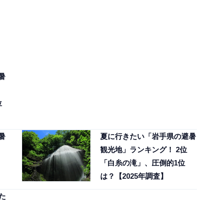
暑
位
暑
夏に行きたい「岩手県の避暑
観光地」ランキング！ 2位
「白糸の滝」、圧倒的1位
は？【2025年調査】
た