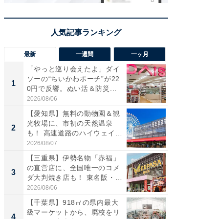
最新
一週間
一ヶ月
「やっと巡り会えたよ」ダイ
【兵庫
ソーの“ちいかわポーチ”が22
ーメン
1
1
0円で反響。ぬい活＆防災...
再現した
道...
2026/08/06
2026/08/0
【愛知県】無料の動物園＆観
【三重
光牧場に、市初の天然温泉
の直営
2
2
も！ 高速道路のハイウェイオ
ダ大判焼
ア...
伊...
2026/08/07
2026/08/0
【三重県】伊勢名物「赤福」
【千葉県
の直営店に、全国唯一のコメ
級マー
3
3
ダ大判焼き店も！ 東名阪・
ノベし
伊...
ー...
2026/08/06
2026/08/0
【千葉県】918㎡の県内最大
ステラ
級マーケットから、廃校をリ
詰め放題
4
4