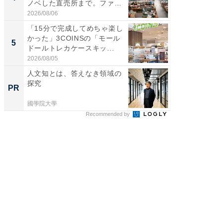
ノベした直売所まで。ファ
00円で「
ー...
2026/08/06
2026/08/0
「15分で完成してめちゃ楽し
立山連
かった」3COINSの「モール
風呂に、
5
5
ドールトレカケースキッ...
層水風
帰...
2026/08/05
2026/08/0
人文知とは、答えなき領域の
【西野
探究
刊『北
PR
PR
くか』
國學院大學
FINCHI o
Recommended by