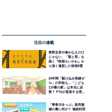
注目の連載
東野圭吾や湊かなえだけ
じゃない、「業と罪」を
描く『映画ちいかわ』か
ら強く連想した映画8選
20年間「駆け込み実績ゼ
ロ」の学校も…「こども
110番の家」は本当に必
要？ PTAが直面する理想
と現実
「青春18きっぷ」販売激
減の裏に何が？ 連続利用