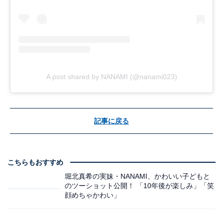
A post shared by NANAMI (@nanami023)
記事に戻る
こちらもおすすめ
堀北真希の実妹・NANAMI、かわいい子どもと
のツーショット公開！ 「10年後が楽しみ」「笑
顔めちゃかわい」