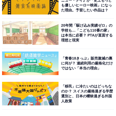
ニュー・デイ』が「史上もっと
も優しいヒーロー映画」になっ
た理由。予習したい作品は？
20年間「駆け込み実績ゼロ」の
学校も…「こども110番の家」
は本当に必要？ PTAが直面する
理想と現実
「青春18きっぷ」販売激減の裏
に何が？ 連続利用の厳格化だけ
ではない「本当の理由」
「移民」に冷たいのはどっちな
のか？ スイスの厳格過ぎる学歴
選別と、日本の曖昧過ぎる外国
人政策