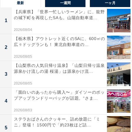
最新
一週間
一ヶ月
【兵庫県】「世界一忙しいラーメン」に、龍野
の城下町を再現したSAも。山陽自動車道...
1
2026/08/04
【栃木県】アウトレット近くのSAに、600㎡の
広々ドッグランも！ 東北自動車道の...
2
2026/08/05
【山梨県の人気日帰り温泉】「山梨日帰り温泉
源泉かけ流しの湯 桜湯」は源泉かけ流...
3
2026/08/05
「面白いのあったから購入〜」ダイソーのポッ
プアップランドリーバッグが話題。“さま...
4
2026/08/03
ステラおばさんのクッキー、詰め放題に「ミ
ニ」登場！ 1500円で「約23枚ほど詰...
5