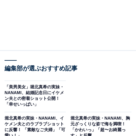
編集部が選ぶおすすめ記事
「美男美女」堀北真希の実妹・
NANAMI、結婚記念日にイケメ
ン夫との密着ショット公開！
「幸せいっぱい」
堀北真希の実妹・NANAMI、イ
堀北真希の実妹・NANAMI、胸
ケメン夫とのラブラブショット
元ざっくりな姿で海を満喫！
に反響！ 「素敵なご夫婦」「可
「かわいっ」「超〜お綺麗っ
愛い！」
す」と反響