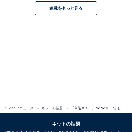
連載をもっと見る
All About ニュース
ネットの話題
「高級車！！」NANAMI、“新しい相棒”テスラ購入！ 名前は「Tesmi」と明かす「愛車カッコイイ」
ネットの話題