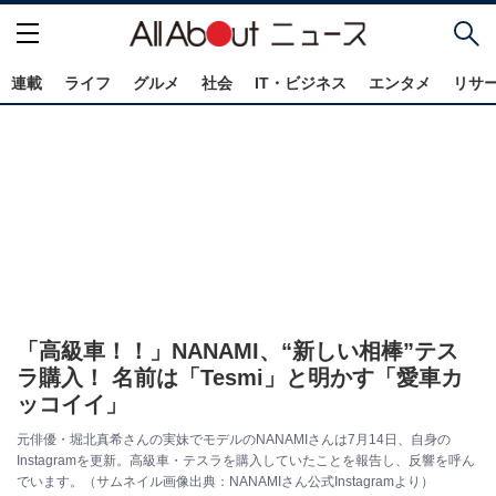
連載
ライフ
グルメ
社会
IT・ビジネス
エンタメ
リサ
「高級車！！」NANAMI、“新しい相棒”テス
ラ購入！ 名前は「Tesmi」と明かす「愛車カ
ッコイイ」
元俳優・堀北真希さんの実妹でモデルのNANAMIさんは7月14日、自身の
Instagramを更新。高級車・テスラを購入していたことを報告し、反響を呼ん
でいます。（サムネイル画像出典：NANAMIさん公式Instagramより）