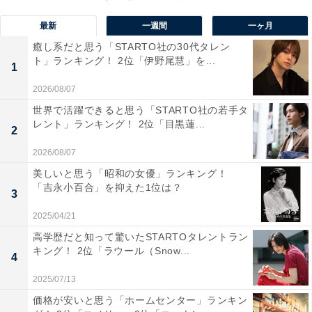
最新
一週間
一ヶ月
癒し系だと思う「STARTO社の30代タレン
ト」ランキング！ 2位「伊野尾慧」を...
1
2026/08/07
世界で活躍できると思う「STARTO社の若手タ
レント」ランキング！ 2位「目黒蓮...
2
2026/08/07
美しいと思う「昭和の女優」ランキング！
「吉永小百合」を抑えた1位は？
1位：GACKT／100票
3
2025/04/21
高学歴だと知って驚いたSTARTOタレントラン
改めて、
キング！ 2位「ラウール（Snow...
4
7月4日の魔王生誕饗宴に来て、
2025/07/13
一緒の祝ってくれた皆んな、
来れなくても祝ってくれた皆んな、
価格が安いと思う「ホームセンター」ランキン