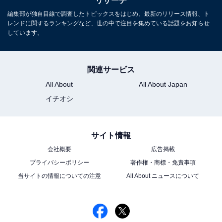
リサーチ
レビや芸能人に関するコラムなどを執筆。編集プロダク
編集部が独自目線で調査したトピックスをはじめ、最新のリリース情報、ト
ション「ゆるま」を立ち上げる。
レンドに関するランキングなど、世の中で注目を集めている話題をお知らせ
しています。
11位までの全ランキング結果を見
次ページ
る
関連サービス
All About
All About Japan
イチオシ
サイト情報
会社概要
広告掲載
プライバシーポリシー
著作権・商標・免責事項
当サイトの情報についての注意
All About ニュースについて