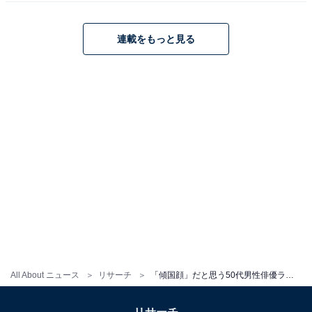
連載をもっと見る
翔んで埼玉 〜琵琶湖より愛をこめて〜
Amazonで見る
※回答者コメントは原文ママです
この記事の筆者：ゆるま 小林 プロフィール
長年にわたってテレビ局でバラエティー番組、情報番組
All About ニュース
リサーチ
「傾国顔」だと思う50代男性俳優ランキング！ 圧倒的1位は「GACKT」、では続く2位は？
などを制作。その後、フリーランスの編集・ライターに
転身。芸能情報に精通し、週刊誌、ネットニュースでテ