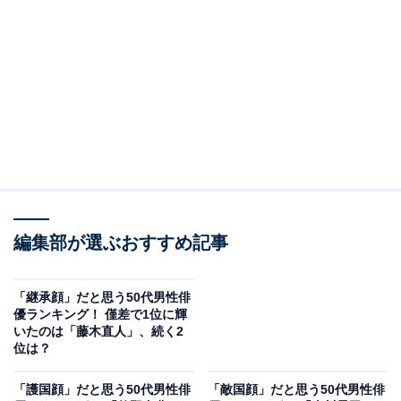
演じる
#及川光博
さんに
イグナイトした瞬間を聞いてみました🔥
動画はぜひこちらから✔️
🔗
https://t.co/pZ8pJYaFXz
pic.twitter.com/NDyX2ja3EG
— 《 イグナイト -法の無法者- 》4月期金曜ドラマ
【公式】 (@ignite_tbs)
April 3, 2025
編集部が選ぶおすすめ記事
2位にランクインしたのは及川光博さんです。及川さん
は、1996年にシングル 『モラリティー』 で歌手デビュ
「継承顔」だと思う50代男性俳
優ランキング！ 僅差で1位に輝
ー。イケメン歌手として人気を集め、1998年にはドラマ
いたのは「藤木直人」、続く2
『WITH LOVE』（フジテレビ系）で俳優活動も開始しま
位は？
す。
「護国顔」だと思う50代男性俳
「敵国顔」だと思う50代男性俳