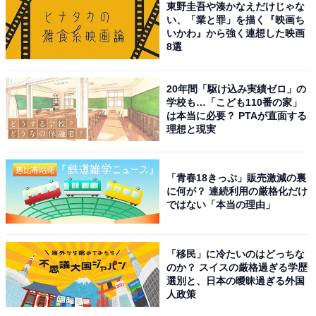
河ドラマ『風林火山』に上杉謙信役で出演して大ブレー
東野圭吾や湊かなえだけじゃな
い、「業と罪」を描く『映画ち
ク。映画『翔んで埼玉』では、二階堂ふみさんとダブル
いかわ』から強く連想した映画
主演を務めて作品を大ヒットに導きます。
8選
そんなGACKTさんは、現在もミステリアスな雰囲気が漂
20年間「駆け込み実績ゼロ」の
うイケメンとして人気です。カリスマ性のある言動もあ
学校も…「こども110番の家」
は本当に必要？ PTAが直面する
り、傾国顔にぴったりな俳優だと言えるでしょう。
理想と現実
回答者からは、「日本にはいない顔だと思うし、ハーフ
「青春18きっぷ」販売激減の裏
なのでは無いかと毎回思ってしまう」（30代男性／埼玉
に何が？ 連続利用の厳格化だけ
県）、「たまに人間かな？って思うことがあるくらい妖
ではない「本当の理由」
艶でミステリアス」（50代女性／東京都）、「私生活な
どいろんな意味で謎めいている存在。妖しさと美しさが
「移民」に冷たいのはどっちな
共存しています」（50代女性／広島県）などの意見が寄
のか？ スイスの厳格過ぎる学歴
せられました。
選別と、日本の曖昧過ぎる外国
人政策