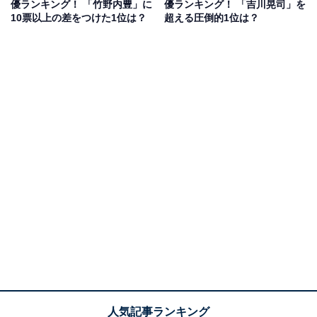
優ランキング！ 「竹野内豊」に
優ランキング！ 「吉川晃司」を
これまで、神戸尊を演じた『相棒』（テレビ朝日系）を
10票以上の差をつけた1位は？
超える圧倒的1位は？
はじめ、日曜劇場『半沢直樹』『グランメゾン東京』
（ともにTBS系）など、大ヒット作に数多く出演。ミス
テリアスで知的な役を演じることが多く、色気のあるシ
ャープな顔立ちのイケメンとして大人気です。
回答者からは、「男性らしさがありつつも美しさも感じ
させる顔をしている」（20代女性／東京都）、「傾国顔
は比較的細身で中性的なイメージだから。みっちーは色
白なのも相まってぴったりだと思います」（20代女性／
愛媛県）、「艶っぽい顔立ちと表情から妖艶さが漂って
います」（40代男性／山形県）などの意見が寄せられま
した。