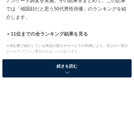
アンケート調査を実施。その結果をまとめて、この記事
では「傾国顔だと思う50代男性俳優」のランキングを紹
介します。
＞11位までの全ランキング結果を見る
※本記事で紹介している商品の購入やサービスの利用により、売上の一部が
オールアバウトに還元されることがあります。
2位：及川光博／69票
続きを読む
◤◢◤𝟒月𝟏𝟖日𝑺𝑻𝑨𝑹𝑻 金曜ドラマ◢◤◢
#イグナイト
-法の無法者-
「ピース法律事務所」のメンバーが
追う事件に大きく関わる企業の
顧問弁護士・桐石拓磨