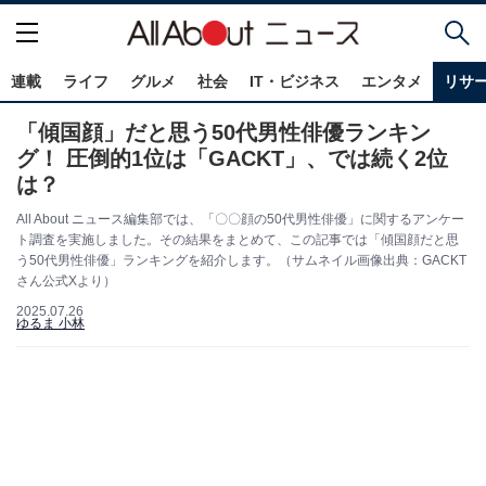
連載
ライフ
グルメ
社会
IT・ビジネス
エンタメ
リサ
「傾国顔」だと思う50代男性俳優ランキン
グ！ 圧倒的1位は「GACKT」、では続く2位
は？
All About ニュース編集部では、「〇〇顔の50代男性俳優」に関するアンケー
ト調査を実施しました。その結果をまとめて、この記事では「傾国顔だと思
う50代男性俳優」ランキングを紹介します。（サムネイル画像出典：GACKT
さん公式Xより）
2025.07.26
ゆるま 小林