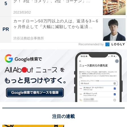
グ！ 3位「コメリ」、2位「コーナン」...
本当にありがとー。
5
2023/03/02
当日は機材トラブルはあったもののスムーズに進行
カードローン50万円以上の人は、返済を3～6
ヶ月停止して『大幅に減額してから返済...
したし、ライブならではのハプニングも面白かっ
PR
た。
渋谷法務総合事務所
Recommended by
改めて本当にありがとな。
この日の模様は、…
https://t.co/rJJ5qJoqDA
pic.twitter.com/XOxaD30SI8
— GACKT (@GACKT)
July 15, 2025
1位に選ばれたのはGACKTさんでした。GACKTさん
は、1995年にビジュアル系バンド・MALICE MIZERの2
代目ボーカルとして加入。その後、ソロデビューなどを
注目の連載
経て俳優業をスタートさせます。俳優としては、NHK大