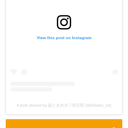
View this post on Instagram
A post shared by 超ときめき♡宣伝部 (@tokisen_sd)