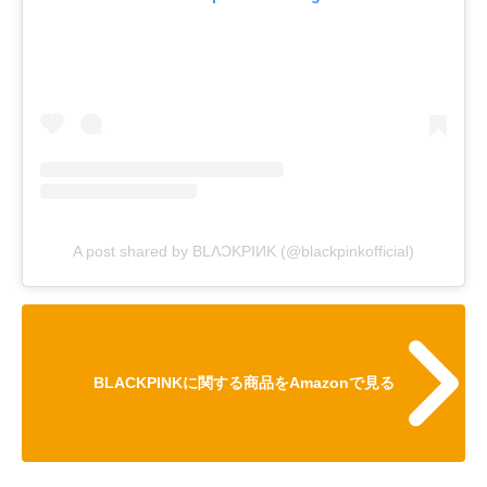
A post shared by BLΛƆKPIИK (@blackpinkofficial)
BLACKPINKに関する商品をAmazonで見る