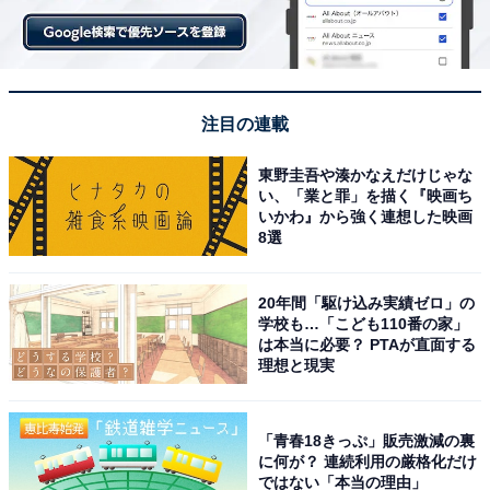
注目の連載
東野圭吾や湊かなえだけじゃな
い、「業と罪」を描く『映画ち
いかわ』から強く連想した映画
8選
20年間「駆け込み実績ゼロ」の
学校も…「こども110番の家」
は本当に必要？ PTAが直面する
理想と現実
「青春18きっぷ」販売激減の裏
に何が？ 連続利用の厳格化だけ
ではない「本当の理由」