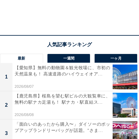
最新
一週間
一ヶ月
【愛知県】無料の動物園＆観光牧場に、市初の
天然温泉も！ 高速道路のハイウェイオア...
1
2026/08/07
【鹿児島県】桜島を望む駅ビルの大観覧車に、
無料の駅ナカ足湯も！ 駅ナカ・駅直結ス...
2
2026/08/08
「面白いのあったから購入〜」ダイソーのポッ
プアップランドリーバッグが話題。“さま...
3