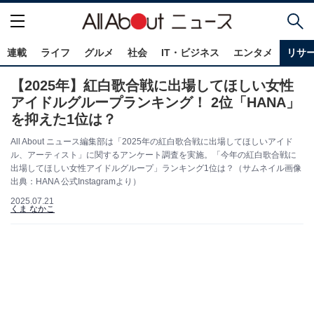
連載
ライフ
グルメ
社会
IT・ビジネス
エンタメ
リサ
【2025年】紅白歌合戦に出場してほしい女性
アイドルグループランキング！ 2位「HANA」
を抑えた1位は？
All About ニュース編集部は「2025年の紅白歌合戦に出場してほしいアイド
ル、アーティスト」に関するアンケート調査を実施。「今年の紅白歌合戦に
出場してほしい女性アイドルグループ」ランキング1位は？（サムネイル画像
出典：HANA 公式Instagramより）
2025.07.21
くま なかこ