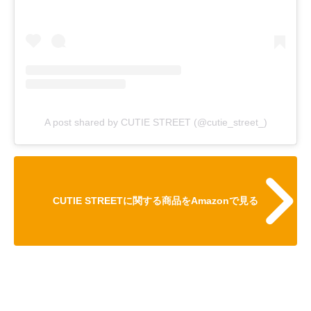
A post shared by CUTIE STREET (@cutie_street_)
CUTIE STREETに関する商品をAmazonで見る