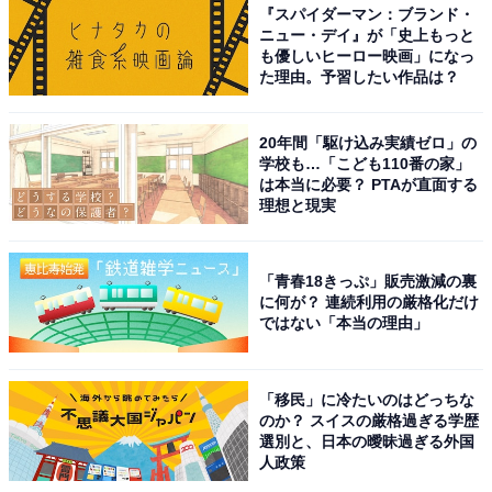
『スパイダーマン：ブランド・
ニュー・デイ』が「史上もっと
も優しいヒーロー映画」になっ
た理由。予習したい作品は？
20年間「駆け込み実績ゼロ」の
学校も…「こども110番の家」
は本当に必要？ PTAが直面する
理想と現実
「青春18きっぷ」販売激減の裏
に何が？ 連続利用の厳格化だけ
ではない「本当の理由」
「移民」に冷たいのはどっちな
のか？ スイスの厳格過ぎる学歴
選別と、日本の曖昧過ぎる外国
人政策