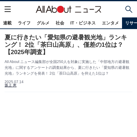
連載
ライフ
グルメ
社会
IT・ビジネス
エンタメ
リサ
夏に行きたい「愛知県の避暑観光地」ランキ
ング！ 2位「茶臼山高原」、僅差の1位は？
【2025年調査】
All About ニュース編集部が全国250人を対象に実施した「中部地方の避暑観
光地」に関するアンケートの調査結果から、夏に行きたい「愛知県の避暑観
光地」ランキングを発表！ 2位「茶臼山高原」を抑えた1位は？
2025.07.14
坂上 恵