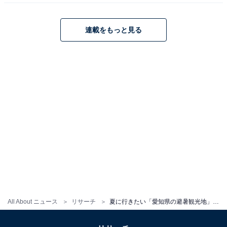
連載をもっと見る
All About ニュース
リサーチ
夏に行きたい「愛知県の避暑観光地」ランキング！ 2位「茶臼山高原」、僅差の1位は？【2025年調査】