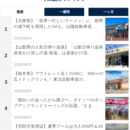
最新
一週間
一ヶ月
【兵庫県】「世界一忙しいラーメン」に、龍野
の城下町を再現したSAも。山陽自動車道...
1
2026/08/04
【山梨県の人気日帰り温泉】「山梨日帰り温泉
源泉かけ流しの湯 桜湯」は源泉かけ流...
2
2026/08/05
【栃木県】アウトレット近くのSAに、600㎡の
広々ドッグランも！ 東北自動車道の...
3
2026/08/05
「面白いのあったから購入〜」ダイソーのポッ
プアップランドリーバッグが話題。“さま...
4
2026/08/03
【羽田空港周辺】夏季プールは大人450円＆24