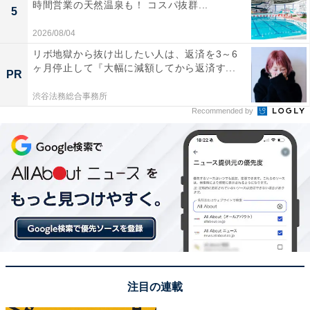
時間営業の天然温泉も！ コスパ抜群...
5
2026/08/04
リボ地獄から抜け出したい人は、返済を3～6
ヶ月停止して『大幅に減額してから返済す...
PR
渋谷法務総合事務所
Recommended by
注目の連載