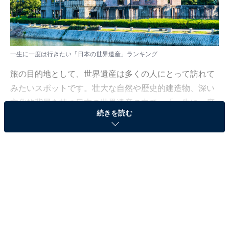
一生に一度は行きたい「日本の世界遺産」ランキング
旅の目的地として、世界遺産は多くの人にとって訪れて
みたいスポットです。壮大な自然や歴史的建造物、深い
文化的背景を持つ日本の世界遺産の中で、「一生に一度
続きを読む
は行きたい」と多くの人が思う場所は、どこなのでしょ
うか。
All About ニュース編集部では、全国20〜60代の男女250
人を対象に、一生に一度は行きたい「日本の世界遺産」
についてアンケートを実施。その結果をランキング形式
で紹介します！