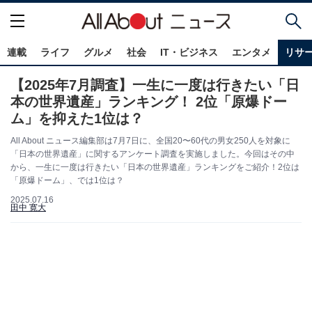
連載
ライフ
グルメ
社会
IT・ビジネス
エンタメ
リサ
【2025年7月調査】一生に一度は行きたい「日
本の世界遺産」ランキング！ 2位「原爆ドー
ム」を抑えた1位は？
All About ニュース編集部は7月7日に、全国20〜60代の男女250人を対象に
「日本の世界遺産」に関するアンケート調査を実施しました。今回はその中
から、一生に一度は行きたい「日本の世界遺産」ランキングをご紹介！2位は
「原爆ドーム」、では1位は？
2025.07.16
田中 寛大