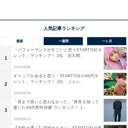
な自然の美しさに加え、アクセスの難しさも相まって、
「一生に一度は訪れたい」と強く願う人が多いようで
す。縄文杉や苔むす森など、他では見られない壮大な風
景が、多くの支持を集めています。
最新
一週間
一ヶ月
回答者からは「一度縄文杉を見てみたいと思うから」
「パフォーマンスがすごいと思うSTARTO社タ
（30代女性／京都府）、「人生で一度は数千年生きた巨
レント」ランキング！ 2位「佐久間...
1
木をこの目で見てみたいと思うから」（30代男性／東京
都）、「有名だけど、遠くてなかなか行けない場所にあ
2026/08/06
るので」（40代女性／広島県）などのコメントが寄せら
ギャップがあると思う「STARTO社の30代タ
レント」ランキング！ 2位「ジェシ...
れていました。
2
2026/08/06
※回答コメントは原文ママです
「背まで高いと思わなかった」“身長を知って
驚いた40代男性俳優”ランキング！ 1...
3
2026/06/13
次ページ
11位までのランキング結果を見る
【女性が選ぶ】演技がうまい「STARTO社の若