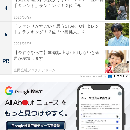
手タレント」ランキング！ 2位「永...
4
2026/05/27
「ファンサがすごいと思うSTARTO社タレン
ト」ランキング！ 2位「中島健人」を...
5
2026/08/05
【今すぐやって】60歳以上は〇〇しないと金
運が崩壊します
PR
合同会社デジタルファーム
Recommended by
こちらもおすすめ
【2025年7月調査】好き＆行ってみたい「日本
の世界遺産」ランキング！ 「厳島神社」と並ん
だ同率1位は？