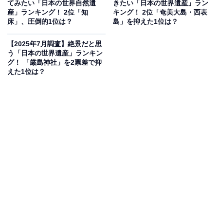
てみたい「日本の世界自然遺
きたい「日本の世界遺産」ラン
れていました。
産」ランキング！ 2位「知
キング！ 2位「奄美大島・西表
床」、圧倒的1位は？
島」を抑えた1位は？
【2025年7月調査】絶景だと思
う「日本の世界遺産」ランキン
グ！ 「厳島神社」を2票差で抑
えた1位は？
1位：屋久島（鹿児島県）／57票
1位は「屋久島（鹿児島県）」でした。屋久島は神秘的