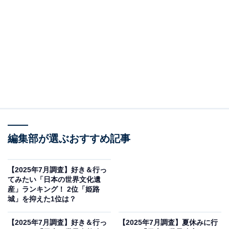
＞TOP11までのランキング結果を見る
2位：原爆ドーム（広島県）／35票
2位は「原爆ドーム（広島県）」でした。原爆ドーム
は、戦争の悲惨さや平和の大切さを今に伝える象徴的な
建造物として知られています。歴史を学び、平和につい
て考えるきっかけとして、「一度は訪れて、自分の目で
見ておきたい」と感じる人が多いようです。
編集部が選ぶおすすめ記事
回答者からは「日本人として、1度は見に行っておきた
いと思いました」（30代男性／東京都）、「戦争の事を
【2025年7月調査】好き＆行っ
忘れてはいけないと思うからです」（20代男性／東京
てみたい「日本の世界文化遺
産」ランキング！ 2位「姫路
都）、「遺産そのものが持つ"重さ"がとにかく桁違い。
城」を抑えた1位は？
言葉を失う静けさがあるし、『生きてる今』を考えさせ
られる」（30代女性／秋田県）などのコメントが寄せら
【2025年7月調査】好き＆行っ
【2025年7月調査】夏休みに行