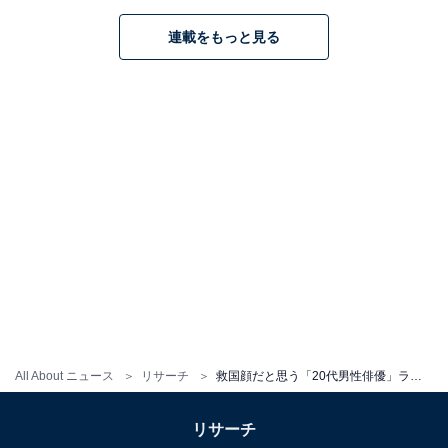
連載をもっと見る
10位までの全ランキング結果を見
次ページ
る
All About ニュース
リサーチ
救国顔だと思う「20代男性俳優」ランキング！ 2位「高橋文哉」と1票差の1位は？
リサーチ