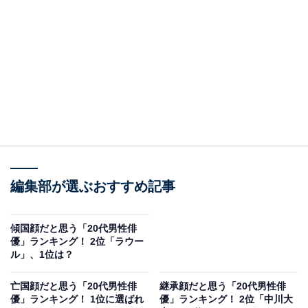
作に出演。今や映画やドラマで欠かせない存在となって
います。そんな高橋さんの魅力といえば、澄んだ目元と
かわいらしい笑顔。どこかあどけなさを残しながらも、
芯の強さを感じさせる表情に、思わず目を奪われてしま
う人も多いのではないでしょうか。端正で清潔感あふれ
るルックスに、自然体で柔らかな雰囲気は、まさに好青
年という言葉がぴったりです。
回答者からは「子犬のようなやわらかく可愛らしい顔立
ちや清潔感がまさに救国顔だと思います」（40代女性／
編集部が選ぶおすすめ記事
東京都）、「澄んだ目元と清潔感、どこか無垢で人懐っ
こさもある表情が、まっすぐな希望を象徴するような印
傾国顔だと思う「20代男性俳
象を与える」（20代男性／静岡県）、「老若男女に好か
優」ランキング！ 2位「ラウー
れる笑顔の好青年だと思うからです」（60代女性／愛知
ル」、1位は？
県）、「優しそうでさわやかな顔でどんな人からも好印
亡国顔だと思う「20代男性俳
継承顔だと思う「20代男性俳
象な顔をしていると思うから」（30代女性／福岡県）な
優」ランキング！ 1位に選ばれ
優」ランキング！ 2位「中川大