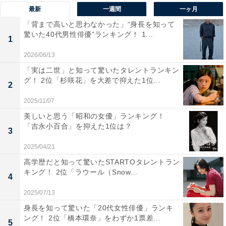
最新
一週間
一ヶ月
「背まで高いと思わなかった」“身長を知って
驚いた40代男性俳優”ランキング！ 1...
1
2026/06/13
「実は二世」と知って驚いたタレントランキン
グ！ 2位「杉咲花」を大差で抑えた1位...
2
2025/11/07
美しいと思う「昭和の女優」ランキング！
View this post on Instagram
「吉永小百合」を抑えた1位は？
3
2025/04/21
高学歴だと知って驚いたSTARTOタレントラン
キング！ 2位「ラウール（Snow...
4
2025/07/13
身長を知って驚いた「20代女性俳優」ランキ
ング！ 2位「橋本環奈」をわずか1票差...
5