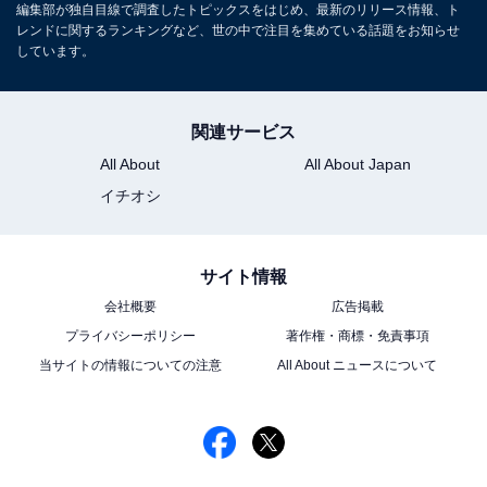
編集部が独自目線で調査したトピックスをはじめ、最新のリリース情報、ト
こちらもおすすめ
レンドに関するランキングなど、世の中で注目を集めている話題をお知らせ
建国顔だと思う「20代男性俳優」ランキング！
しています。
2位「横浜流星」、1位は？
関連サービス
All About
All About Japan
イチオシ
サイト情報
1
2
3
4
会社概要
広告掲載
プライバシーポリシー
著作権・商標・免責事項
当サイトの情報についての注意
All About ニュースについて