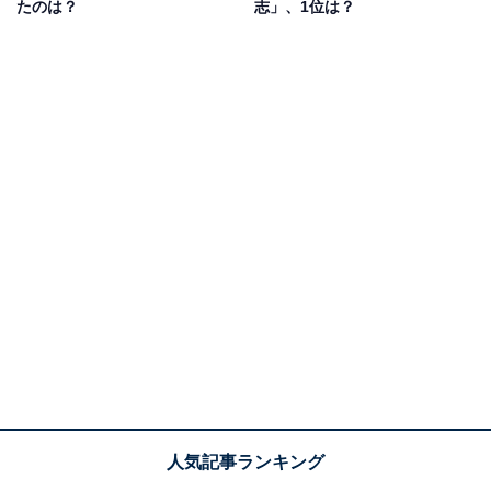
どの声が上がりました。
たのは？
志」、1位は？
1位：横浜流星／42票