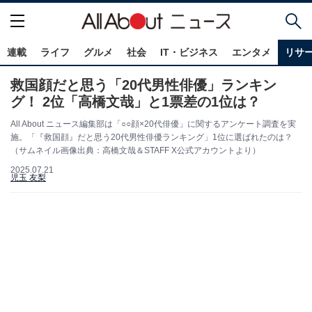
連載
ライフ
グルメ
社会
IT・ビジネス
エンタメ
リサ
救国顔だと思う「20代男性俳優」ランキン
グ！ 2位「高橋文哉」と1票差の1位は？
All About ニュース編集部は「○○顔×20代俳優」に関するアンケート調査を実
施。「『救国顔』だと思う20代男性俳優ランキング」1位に選ばれたのは？
（サムネイル画像出典：高橋文哉＆STAFF X公式アカウントより）
2025.07.21
児玉 友梨