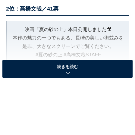
2位：高橋文哉／41票
映画「夏の砂の上」本日公開しました🎥
本作の魅力の一つでもある、長崎の美しい街並みを
是非、大きなスクリーンでご覧ください。
#夏の砂の上
#高橋文哉STAFF
pic.twitter.com/DMtHJMyPsF
続きを読む
— 高橋文哉&STAFF (@fumiya_0_3_1_2)
July 4, 2025
2位に選ばれたのは、高橋文哉さん。
俳優・高橋文哉さんは、18歳で『仮面ライダーゼロワ
ン』（テレビ朝日系）の主演を務めて以降、数々の話題