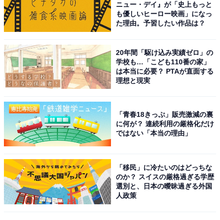
ニュー・デイ』が「史上もっと
も優しいヒーロー映画」になっ
回答者からは「彼がいれば大丈夫というような安心感を
た理由。予習したい作品は？
与えてくれそうだから」（30代男性／長野県）、「好青
年タイプといえば、横浜流星！とにかく爽やかで好青年
20年間「駆け込み実績ゼロ」の
感がいつまでもあって欲しい」（20代女性／広島県）、
学校も…「こども110番の家」
は本当に必要？ PTAが直面する
「透明感ある瞳と優しい表情が好青年そのもの。 誠実で
理想と現実
一途なイメージが強く、清潔感が漂う」（50代男性／東
京都）、「爽やかなイケメンのイメージだから」（30代
「青春18きっぷ」販売激減の裏
女性／愛知県）などの声が上がりました。
に何が？ 連続利用の厳格化だけ
ではない「本当の理由」
※回答者からのコメントは原文ママです
「移民」に冷たいのはどっちな
この記事の筆者：児玉 友梨 プロフィール
のか？ スイスの厳格過ぎる学歴
1987年東京都生まれ。フリーライター。地方に移住し、
選別と、日本の曖昧過ぎる外国
人政策
農業の傍ら地域の魅力や暮らしに役立つ情報を中心に寄
稿しています。