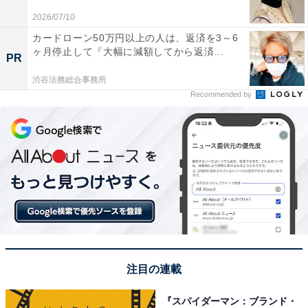
2026/07/10
A post shared by 横浜流星 (@ryuseiyokohama_official)
カードローン50万円以上の人は、返済を3～6
ヶ月停止して『大幅に減額してから返済...
PR
1位には、横浜流星さんが選ばれました。
渋谷法務総合事務所
Recommended by
俳優・横浜流星さんは、2012年に『仮面ライダーフォー
ゼ』（テレビ朝日系）でテレビドラマ初主演を果たして
以降、映画やドラマを中心に着実にキャリアを重ねてい
ます。凛とした佇まいと端正な顔立ちが魅力的な横浜さ
ん。真っすぐ見つめる瞳の強さは、静かでありながら確
かな意思を感じさせます。
一方で、ふとした瞬間の柔らかな笑顔や落ち着いた語り
口には、どこか親しみやすさも。そのバランスが生み出
注目の連載
す安心感は、まさに「救国顔」という言葉がしっくりき
ます。
『スパイダーマン：ブランド・