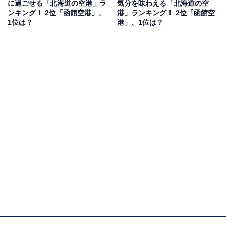
に過ごせる「北海道の空港」ラ
気分を味わえる「北海道の空
りました。
ンキング！ 2位「函館空港」、
港」ランキング！ 2位「函館空
1位は？
港」、1位は？
1位：新千歳空港／199票
新千歳空港は、グルメの宝庫として圧倒的な人気を誇