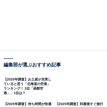
で、空港内の飲食店では海鮮丼や函館塩ラーメンといっ
た名物を気軽に楽しめます。空港のコンパクトな構造も
魅力で、移動や待ち時間のストレスが少なく、旅の締め
くくりに立ち寄るにもぴったり。地元ならではの土産物
も充実しており、最後の最後まで「函館らしさ」を感じ
ながら過ごせる空間です。小規模ながらも味にこだわっ
た店舗がそろい、リピーターの多さもうなずける内容と
なっています。
回答者からは「函館名物のイカや海鮮を味わえるレスト
編集部が選ぶおすすめ記事
ラン、ご当地グルメのハセガワストアのやきとり弁当な
ど、到着後すぐに北海道の味覚を楽しめる選択肢が豊富
【2025年調査】お土産が充実し
ていると思う「北海道の空港」
だから」(30代女性／北海道)、「函館はグルメの街とし
ランキング！ 2位「函館空
ても有名なので、空港内の飲食店でも函館のグルメを楽
港」、1位は？
しめそうだから」(60代男性／神奈川県)、「すぐグルメ
【2025年調査】待ち時間が快適
【2025年調査】到着後すぐ旅行
街に行けるので」(30代女性／愛知県)といった声が集ま