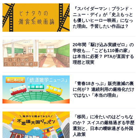
『スパイダーマン：ブランド・
ニュー・デイ』が「史上もっと
も優しいヒーロー映画」になっ
た理由。予習したい作品は？
20年間「駆け込み実績ゼロ」の
学校も…「こども110番の家」
は本当に必要？ PTAが直面する
理想と現実
こちらもおすすめ
【2025年調査】絶景が楽しめると思う「北海道
の空港」ランキング！ 2位「新千歳空港」を抑
「青春18きっぷ」販売激減の裏
えた1位は？
に何が？ 連続利用の厳格化だけ
ではない「本当の理由」
「移民」に冷たいのはどっちな
のか？ スイスの厳格過ぎる学歴
選別と、日本の曖昧過ぎる外国
人政策