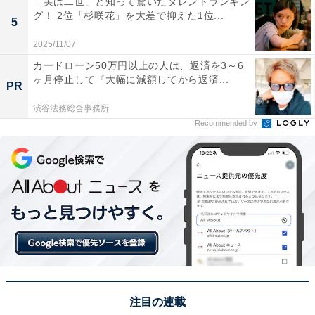
「実は二世」と知って驚いたタレントランキン
から」(40代男性／北海道)、「新千歳空港は、グルメが
グ！ 2位「杉咲花」を大差で抑えた1位...
5
充実していてルタオやロイズ、松尾のジンギスカンや握
2025/11/07
り寿司など人気のメニューが食べられます。他にもたく
カードローン50万円以上の人は、返済を3～6
さんのお店があり、食べ歩きもできるのがいいですね」
ヶ月停止して『大幅に減額してから返済...
PR
(40代女性／埼玉県)といった声が集まりました。
渋谷法務総合事務所
Recommended by
※回答者からのコメントは原文ママです
次ページ
4位までのランキング結果を見る
注目の連載