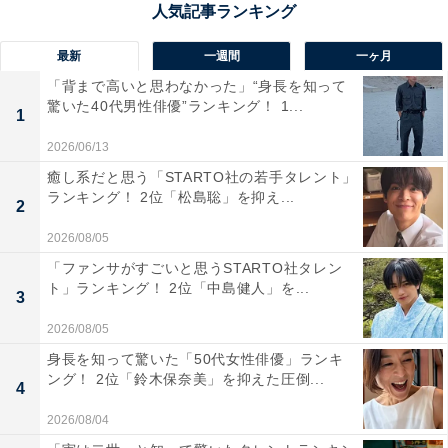
る、まさに“北海道の食のショーケース”とも言える空港
です。空港内には「北海道ラーメン道場」や「スイー
最新
一週間
一ヶ月
ツ・アベニュー」、ジンギスカンや海鮮丼の専門店など
「背まで高いと思わなかった」“身長を知って
が軒を連ね、ラーメン、スープカレー、ソフトクリーム
驚いた40代男性俳優”ランキング！ 1...
1
など道内各地の名物を食べ歩き感覚で楽しめます。ま
2026/06/13
た、人気ブランド「ロイズ」の店舗では限定スイーツや
癒し系だと思う「STARTO社の若手タレント」
見学施設も充実し、空港での滞在が旅の目的になるほど
ランキング！ 2位「松島聡」を抑え...
2
の満足度。空港を利用しない地元客がわざわざ食事に訪
2026/08/05
れるほどのグルメスポットとして、道内外から熱い支持
「ファンサがすごいと思うSTARTO社タレン
を集めています。
ト」ランキング！ 2位「中島健人」を...
3
回答者からは「ラーメン道場、スープカレー、海鮮丼、
2026/08/05
スイーツまで勢ぞろい。空港内で「北海道グルメ旅」が
身長を知って驚いた「50代女性俳優」ランキ
ング！ 2位「鈴木保奈美」を抑えた圧倒...
完結するレベル。しかもどこも本格的でおいしい。待ち
4
時間が逆にご褒美タイムになる」(30代女性／秋田県)、
2026/08/04
「北海道内のありとあらゆるものを食べることができる