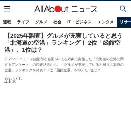
連載
ライフ
グルメ
社会
IT・ビジネス
エンタメ
リサ
【2025年調査】グルメが充実していると思う
「北海道の空港」ランキング！ 2位「函館空
港」、1位は？
All About ニュース編集部が全国248人を対象に実施した「北海道の空港に関
するアンケート」の調査結果から、「グルメが充実していると思う北海道の
空港」ランキングを発表！ 2位「函館空港」を抑えた1位は？
2025.07.15
坂上 恵