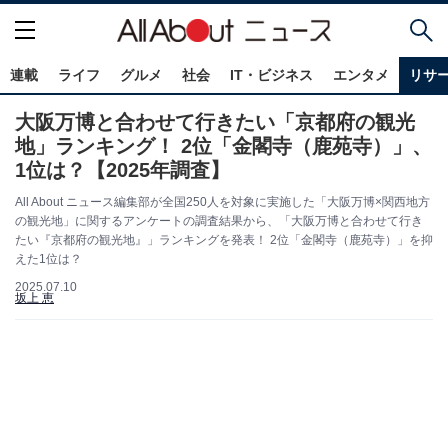
連載
ライフ
グルメ
社会
IT・ビジネス
エンタメ
リサ
大阪万博と合わせて行きたい「京都府の観光
地」ランキング！ 2位「金閣寺（鹿苑寺）」、
1位は？【2025年調査】
All About ニュース編集部が全国250人を対象に実施した「大阪万博×関西地方
の観光地」に関するアンケートの調査結果から、「大阪万博と合わせて行き
たい『京都府の観光地』」ランキングを発表！ 2位「金閣寺（鹿苑寺）」を抑
えた1位は？
2025.07.10
坂上 恵