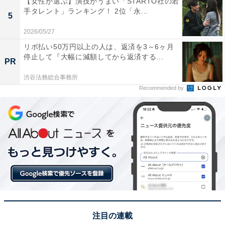
【女性が選ぶ】演技がうまい「STARTO社の若
泊施設からも行きやすく、観光にぴったりのロケーショ
手タレント」ランキング！ 2位「永...
5
ンです。
2026/05/27
リボ払い50万円以上の人は、返済を3～6ヶ月
回答者からは「京都を代表する観光名所で、その清水の
停止して『大幅に減額してから返済する...
PR
舞台から望む京都市街の絶景は必見だからです」（60代
女性／愛知県）、「京都を代表する世界遺産で、舞台か
渋谷法務総合事務所
Recommended by
ら見渡す京都の景色は圧巻だから」（40代男性／静岡
県）、「京都を代表する観光地の一つで、修学旅行以来
もう一度行ってみたいと思っていた場所だから」（30代
男性／富山県）といった声が集まりました。
※回答者からのコメントは原文ママです
この記事の筆者：坂上 恵
All About ニュースの編集者。オールアバウトに入社後、
注目の連載
SNSトレンドにフォーカスした記事執筆やSEOライティ