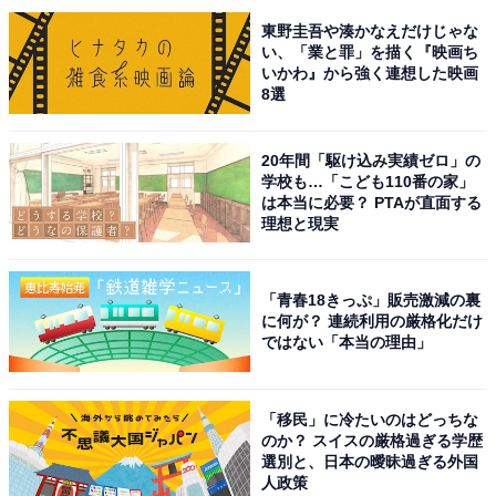
ングの経験を経て、のちにAll About ニュースチームのメ
東野圭吾や湊かなえだけじゃな
い、「業と罪」を描く『映画ち
ンバーに参入。現在は旅行・カルチャー・エンタメなど
いかわ』から強く連想した映画
を中心に企画編集を担当。東京都出身。居酒屋巡りとス
8選
ポーツ観戦が生きがい。
20年間「駆け込み実績ゼロ」の
学校も…「こども110番の家」
は本当に必要？ PTAが直面する
次ページ
14位までのランキング結果を見る
理想と現実
「青春18きっぷ」販売激減の裏
に何が？ 連続利用の厳格化だけ
ではない「本当の理由」
「移民」に冷たいのはどっちな
のか？ スイスの厳格過ぎる学歴
選別と、日本の曖昧過ぎる外国
人政策