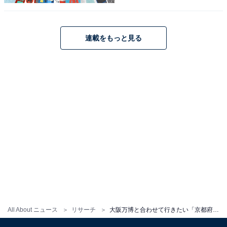
連載をもっと見る
こちらもおすすめ
「大阪万博と合わせて行きたい『奈良県の観光
地』」ランキング！ 2位「東大寺」、1位は？
1
2
All About ニュース
リサーチ
大阪万博と合わせて行きたい「京都府の観光地」ランキング！ 2位「金閣寺（鹿苑寺）」、1位は？【2025年調査】