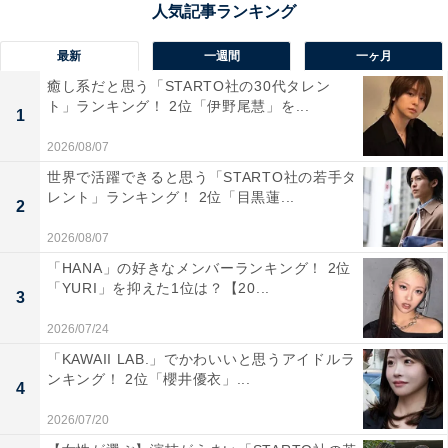
最新
一週間
一ヶ月
癒し系だと思う「STARTO社の30代タレン
ト」ランキング！ 2位「伊野尾慧」を...
1
1位：清水寺／99票
2026/08/07
世界で活躍できると思う「STARTO社の若手タ
京都市東山区にある「清水寺」は、西暦778年に創建さ
レント」ランキング！ 2位「目黒蓮...
2
れた、長い歴史を誇る古刹です。本堂の「清水の舞台」
から眺める京都市街の景色は圧巻で、春の桜や秋の紅葉
2026/08/07
の名所としても知られ、季節を問わず多くの観光客が訪
「HANA」の好きなメンバーランキング！ 2位
「YURI」を抑えた1位は？【20...
れます。境内には音羽の滝や三重塔、縁結びで有名な地
3
主神社など、見どころも数多く点在しています。
2026/07/24
「KAWAII LAB.」でかわいいと思うアイドルラ
夢洲の万博会場から京都駅までは電車で約1時間、京都
ンキング！ 2位「櫻井優衣」...
4
駅から清水寺へはバスでさらに約15〜20分です。車の場
2026/07/20
合は約1時間30分ほどでアクセスできます。駅周辺の宿