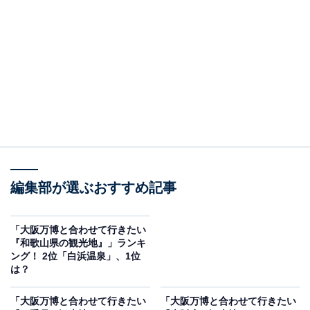
＞14位までの全ランキング結果を見る
2位：金閣寺（鹿苑寺）／61票
「金閣寺」の名で親しまれている鹿苑寺は、京都市北区
にある臨済宗相国寺派の禅寺で、世界遺産にも登録され
ています。池に浮かぶように建つ金色の舎利殿は、日本
美の象徴ともいわれ、国内外から多くの観光客が訪れま
す。庭園も素晴らしく、四季折々の風情を楽しめます。
編集部が選ぶおすすめ記事
京都観光の定番スポットとして外せない場所です。
「大阪万博と合わせて行きたい
大阪万博会場の最寄り駅である夢洲駅から京都駅まで
『和歌山県の観光地』」ランキ
ング！ 2位「白浜温泉」、1位
は、JRと地下鉄を乗り継いで約1時間ほどです。京都駅
は？
から金閣寺へはバスで約35〜45分、また車なら高速道路
を利用して約1時間30分ほどでアクセスできます。
「大阪万博と合わせて行きたい
「大阪万博と合わせて行きたい