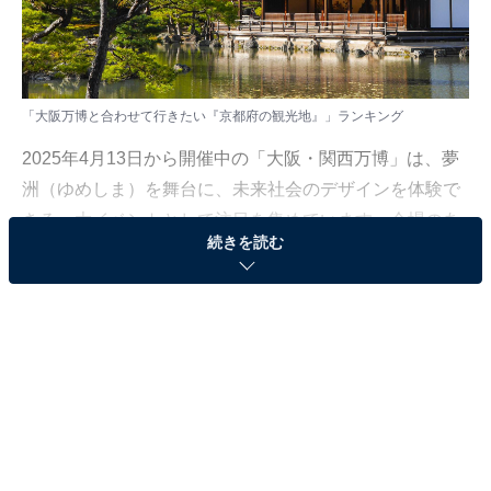
「大阪万博と合わせて行きたい『京都府の観光地』」ランキング
2025年4月13日から開催中の「大阪・関西万博」は、夢
洲（ゆめしま）を舞台に、未来社会のデザインを体験で
きる一大イベントとして注目を集めています。会場のあ
続きを読む
る大阪から足を延ばせば、京都の有名観光地も日帰り圏
内です。
All About ニュース編集部では、7月8日に、全国10〜70
代の男女250人を対象に、「大阪万博×関西地方の観光
地」に関するアンケートを実施しました。その中から、
「大阪万博と合わせて行きたい『京都府の観光地』」ラ
ンキングの結果をご紹介します。