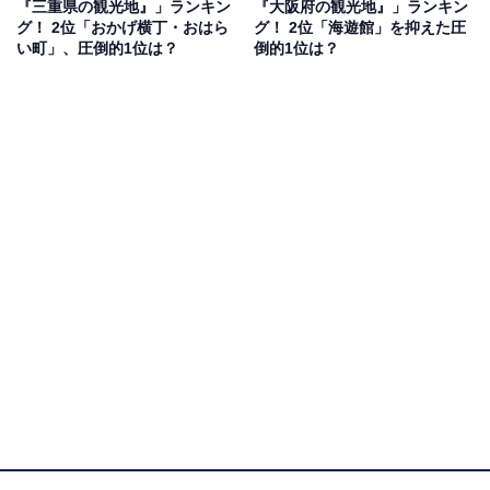
『三重県の観光地』」ランキン
『大阪府の観光地』」ランキン
グ！ 2位「おかげ横丁・おはら
グ！ 2位「海遊館」を抑えた圧
回答者からは「今の時期は晴れている日が多いし、木の
い町」、圧倒的1位は？
倒的1位は？
緑が綺麗に映えて見えるのではないかと思いました」
（20代女性／福岡県）、「修学旅行では行けなかったの
で、やっぱり金のお城は見てみたい」（30代女性／栃木
県）、「子供に教科書で見た有名な建物をみせてあげた
いから」（40代女性／徳島県）といった声が集まりまし
た。