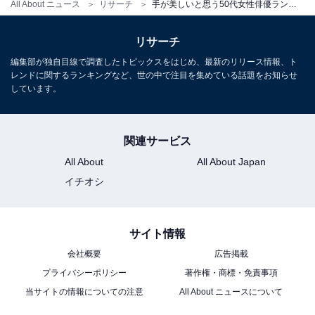
All About ニュース
リサーチ
手が美しいと思う50代女性俳優ランキング！ 2位「石田ゆり子」と2票差の1位は？
リサーチ
編集部が独自目線で調査したトピックスをはじめ、最新のリリース情報、ト
レンドに関するランキングなど、世の中で注目を集めている話題をお知らせ
しています。
関連サービス
All About
All About Japan
イチオシ
サイト情報
会社概要
広告掲載
プライバシーポリシー
著作権・商標・免責事項
当サイトの情報についての注意
All About ニュースについて