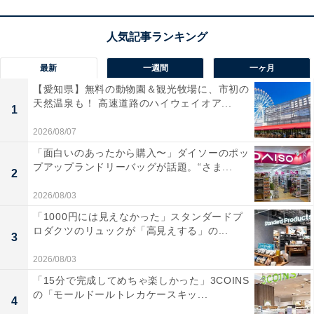
最新
一週間
一ヶ月
【愛知県】無料の動物園＆観光牧場に、市初の
天然温泉も！ 高速道路のハイウェイオア...
1
2026/08/07
「面白いのあったから購入〜」ダイソーのポッ
プアップランドリーバッグが話題。“さま...
2
2026/08/03
「1000円には見えなかった」スタンダードプ
ロダクツのリュックが「高見えする」の...
3
2026/08/03
「15分で完成してめちゃ楽しかった」3COINS
の「モールドールトレカケースキッ...
4