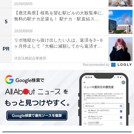
2026/08/05
【鹿児島県】桜島を望む駅ビルの大観覧車に、
無料の駅ナカ足湯も！ 駅ナカ・駅直結ス...
5
2026/08/08
リボ地獄から抜け出したい人は、返済を3～6
ヶ月停止して『大幅に減額してから返済す...
PR
渋谷法務総合事務所
Recommended by