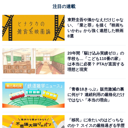
注目の連載
東野圭吾や湊かなえだけじゃな
い、「業と罪」を描く『映画ち
いかわ』から強く連想した映画
8選
20年間「駆け込み実績ゼロ」の
学校も…「こども110番の家」
は本当に必要？ PTAが直面する
理想と現実
「青春18きっぷ」販売激減の裏
に何が？ 連続利用の厳格化だけ
ではない「本当の理由」
「移民」に冷たいのはどっちな
のか？ スイスの厳格過ぎる学歴