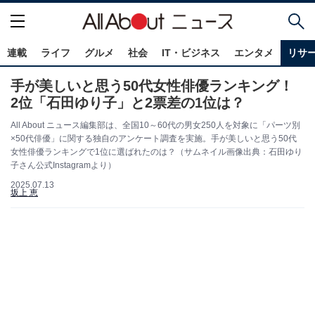
連載
ライフ
グルメ
社会
IT・ビジネス
エンタメ
リサ
手が美しいと思う50代女性俳優ランキング！
2位「石田ゆり子」と2票差の1位は？
All About ニュース編集部は、全国10～60代の男女250人を対象に「パーツ別
×50代俳優」に関する独自のアンケート調査を実施。手が美しいと思う50代
女性俳優ランキングで1位に選ばれたのは？（サムネイル画像出典：石田ゆり
子さん公式Instagramより）
2025.07.13
坂上 恵