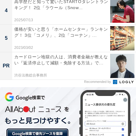
高学歴だと知って驚いたSTARTOタレントラン
る」といった声が多く、都市と自然の両方を享受できる
キング！ 2位「ラウール（Snow...
4
点が住みたい街として支持されています。
2025/07/13
※回答者のコメントは原文ママです
価格が安いと思う「ホームセンター」ランキン
グ！ 3位「コメリ」、2位「コーナン」...
※2つ以上近接駅を統合した場合は、駅名の後に
5
A（area）を付記
2023/03/02
カードローン地獄の人は、消費者金融が教えな
い『返済停止して減額・免除する方法』で...
PR
5位までの全ランキング結果を見
次ページ
る
渋谷法務総合事務所
Recommended by