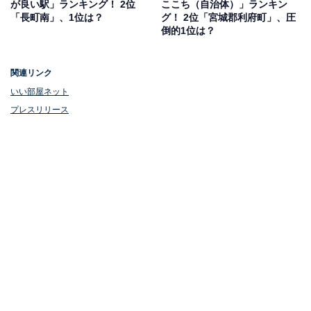
が良い駅」ランキング！ 2位
ここち（自治体）」ランキン
にできる。デパートが近所にあること。公園や保育施設
「長町南」、1位は？
グ！ 2位「宮城郡利府町」、圧
も充実している」といったコメントが寄せられ、再開発
倒的1位は？
が進んだエリアとしての魅力が評価されています。
関連リンク
いい部屋ネット
プレスリリース
1位：仙台A（JR東北本線）／285票