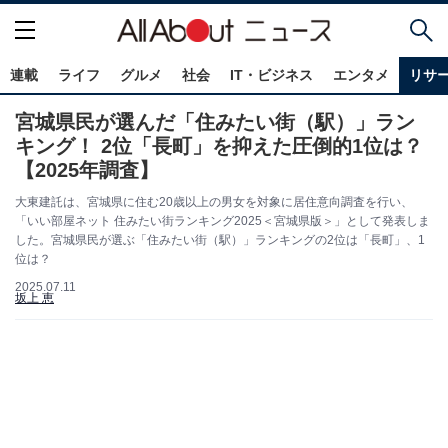
連載
ライフ
グルメ
社会
IT・ビジネス
エンタメ
リサ
宮城県民が選んだ「住みたい街（駅）」ラン
キング！ 2位「長町」を抑えた圧倒的1位は？
【2025年調査】
大東建託は、宮城県に住む20歳以上の男女を対象に居住意向調査を行い、
「いい部屋ネット 住みたい街ランキング2025＜宮城県版＞」として発表しま
した。宮城県民が選ぶ「住みたい街（駅）」ランキングの2位は「長町」、1
位は？
2025.07.11
坂上 恵