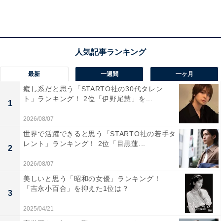
仙台Aは、仙台・あおば通・宮城野通の各駅を統合した
エリアで、7年連続で1位に選ばれました。JR・地下鉄・
バス路線が集中する東北一のターミナル駅として、通勤
通学や旅行のアクセスの良さが高く評価されています。
商業施設・医療・公共サービスも充実しており、生活の
最新
一週間
一ヶ月
全てがそろう都市型エリアです。
癒し系だと思う「STARTO社の30代タレン
ト」ランキング！ 2位「伊野尾慧」を...
1
居住者からは「仙台駅まで徒歩圏内ということに満足し
2026/08/07
ている。駅付近に行けば衣食住なんでもお店があるし買
世界で活躍できると思う「STARTO社の若手タ
い物や娯楽に困らない。病院も大小いろんな科が揃って
レント」ランキング！ 2位「目黒蓮...
2
いるので安心。電車やバスなどの本数も多いし、車とか
2026/08/07
自転車のシェアサービスなどもたくさんあり移動も便
美しいと思う「昭和の女優」ランキング！
利。東北初出店のお店とか、最新の商品に触れる機会も
「吉永小百合」を抑えた1位は？
3
多くて楽しい。駅周辺の公園では季節によっていろんな
2025/04/21
イベントごとをやってたりするのでそういう点も楽しめ