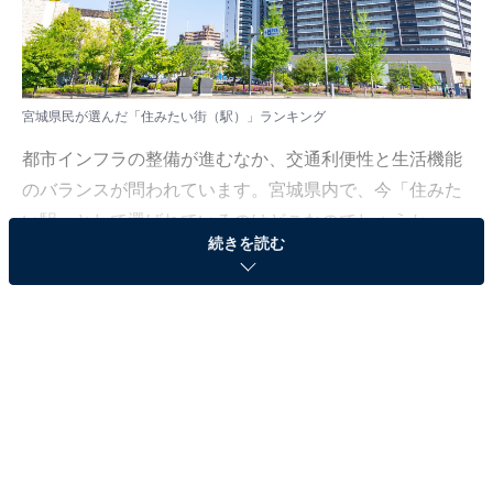
宮城県民が選んだ「住みたい街（駅）」ランキング
都市インフラの整備が進むなか、交通利便性と生活機能
のバランスが問われています。宮城県内で、今「住みた
い駅」として選ばれているのはどこなのでしょうか。
続きを読む
大東建託は、2月21日～3月10日の期間、宮城県居住の20
歳以上の男女3341人を対象に「住みたい街（駅）」に関
する調査を行い、「いい部屋ネット 住みたい街ランキン
グ2025＜宮城県版＞」として結果を発表しました。
本記事では、宮城県民が選んだ「住みたい街（駅）」ラ
ンキングを紹介します。