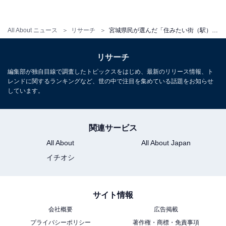
All About ニュース
リサーチ
宮城県民が選んだ「住みたい街（駅）」ランキング！ 2位「長町」を抑えた圧倒的1位は？【2025年調査】
リサーチ
編集部が独自目線で調査したトピックスをはじめ、最新のリリース情報、ト
レンドに関するランキングなど、世の中で注目を集めている話題をお知らせ
しています。
関連サービス
All About
All About Japan
イチオシ
サイト情報
会社概要
広告掲載
プライバシーポリシー
著作権・商標・免責事項