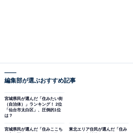
＞5位までの全ランキング結果を見る
2位：長町（JR東北本線）／59票
長町駅は、JR東北本線・常磐線などが乗り入れる仙台市
南部のターミナル駅です。土地区画整理事業「あすと長
町」により、駅周辺の街並みは近代的に整備され、公共
施設や商業施設、スポーツ施設などが集積しています。
生活の利便性に加えて、住環境のバランスも評価されま
編集部が選ぶおすすめ記事
した。
宮城県民が選んだ「住みたい街
居住者からは「ここ十年の間にタワーマンションが増
（自治体）」ランキング！ 2位
「仙台市太白区」、圧倒的1位
え、人口が増えて、若い世代が多く暮らしていて活気を
は？
感じる。 ここ二十年ほどの間に整備された街なので、街
並みもきれい」「子連れで遊んだり食事をとったり気軽
宮城県民が選んだ「住みここち
東北エリア住民が選んだ「住み