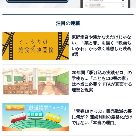
注目の連載
東野圭吾や湊かなえだけじゃな
い、「業と罪」を描く『映画ち
いかわ』から強く連想した映画
8選
こちらもおすすめ
宮城県民が選んだ「住みここち（自治体）」ラ
ンキング！ 2位「宮城郡利府町」、1位は？
20年間「駆け込み実績ゼロ」の
学校も…「こども110番の家」
は本当に必要？ PTAが直面する
理想と現実
「青春18きっぷ」販売激減の裏
に何が？ 連続利用の厳格化だけ
ではない「本当の理由」
1
2