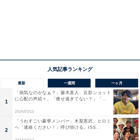
最新
一週間
一ヶ月
「病気なのかなぁ？」藤木直人、近影ショット
に心配の声続々。「痩せ過ぎてない？」「...
1
2026/03/13
「うわすごい豪華メンバー」木梨憲武、ヒロミ
へ「連絡ください！」呼び掛ける。ISS...
2