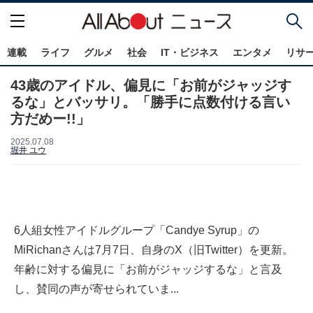
連載
ライフ
グルメ
社会
IT・ビジネス
エンタメ
リサ
43歳のアイドル、偏見に「お前がジャッジす
るな」とバッサリ。「勝手に点数付ける言い
方だめー!!」
2025.07.08
堀井 ユウ
6人組女性アイドルグループ「Candye Syrup」の
MiRichanさんは7月7日、自身のX（旧Twitter）を更新。
年齢に対する偏見に「お前がジャッジするな」と言及
し、賛同の声が寄せられていま...