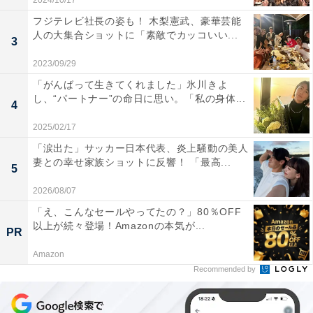
2024/10/17
フジテレビ社長の姿も！ 木梨憲武、豪華芸能
人の大集合ショットに「素敵でカッコいい...
3
2023/09/29
「がんばって生きてくれました」氷川きよ
し、“パートナー”の命日に思い。「私の身体...
4
2025/02/17
「涙出た」サッカー日本代表、炎上騒動の美人
妻との幸せ家族ショットに反響！ 「最高...
5
2026/08/07
「え、こんなセールやってたの？」80％OFF
以上が続々登場！Amazonの本気が...
PR
Amazon
Recommended by