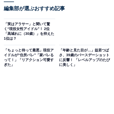
編集部が選ぶおすすめ記事
「実はアラサー」と聞いて驚
く“現役女性アイドル”！ 2位
「高城れに（30歳）」を抑えた
1位は？
「ちょっと待って最悪」現役ア
「年齢と見た目が…」益若つば
イドルが“住所バレ”「家バレる
さ、39歳のバースデーショット
って！」「リアクション可愛す
に反響！ 「レベルアップのたび
ぎた」
に美しく」