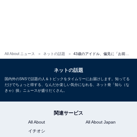
All About ニュース
ネットの話題
43歳のアイドル、偏見に「お前がジャッジするな」とバッサリ。「勝手に点数付ける言い方だめー!!」
ネットの話題
国内外のSNSで話題の人＆トピックをタイムリーにお届けします。知ってる
だけでちょっと得する、なんだか楽しい気分になれる、ネット発「知ら（な
きゃ）損」ニュースが盛りだくさん。
関連サービス
All About
All About Japan
イチオシ