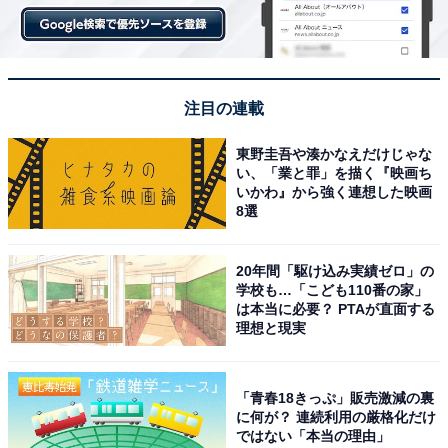
注目の連載
東野圭吾や湊かなえだけじゃな
い、「業と罪」を描く『映画ち
いかわ』から強く連想した映画
8選
20年間「駆け込み実績ゼロ」の
学校も…「こども110番の家」
は本当に必要？ PTAが直面する
理想と現実
「青春18きっぷ」販売激減の裏
に何が？ 連続利用の厳格化だけ
ではない「本当の理由」