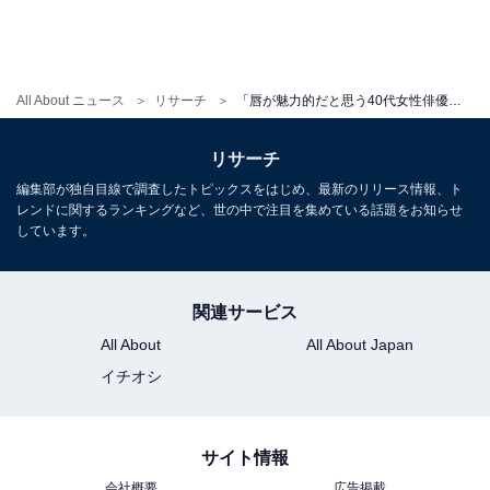
All About ニュース
リサーチ
「唇が魅力的だと思う40代女性俳優」ランキング！ 2位「井川遥」を抑えた圧倒的1位は？
リサーチ
編集部が独自目線で調査したトピックスをはじめ、最新のリリース情報、ト
レンドに関するランキングなど、世の中で注目を集めている話題をお知らせ
しています。
関連サービス
All About
All About Japan
イチオシ
サイト情報
会社概要
広告掲載