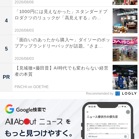
2026/08/06
「1000円には見えなかった」スタンダードプ
ロダクツのリュックが「高見えする」の...
4
2026/08/03
「面白いのあったから購入〜」ダイソーのポッ
プアップランドリーバッグが話題。“さま...
5
2026/08/03
【見城徹×藤田晋】AI時代でも変わらない経営
者の本質
PR
FINCHI on GOETHE
Recommended by