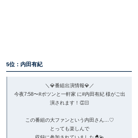
5位：内田有紀
＼💎番組出演情報💎／
今夜7:58〜
#ポツンと一軒家
に
#内田有紀
様がご出
演されます！👏🏻
この番組の大ファンという内田さん…♡
とっても楽しんで
収録に参加されていました🐣💫