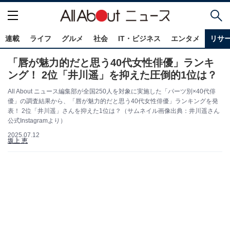
連載
ライフ
グルメ
社会
IT・ビジネス
エンタメ
リサ
「唇が魅力的だと思う40代女性俳優」ランキ
ング！ 2位「井川遥」を抑えた圧倒的1位は？
All About ニュース編集部が全国250人を対象に実施した「パーツ別×40代俳
優」の調査結果から、「唇が魅力的だと思う40代女性俳優」ランキングを発
表！ 2位「井川遥」さんを抑えた1位は？（サムネイル画像出典：井川遥さん
公式Instagramより）
2025.07.12
坂上 恵