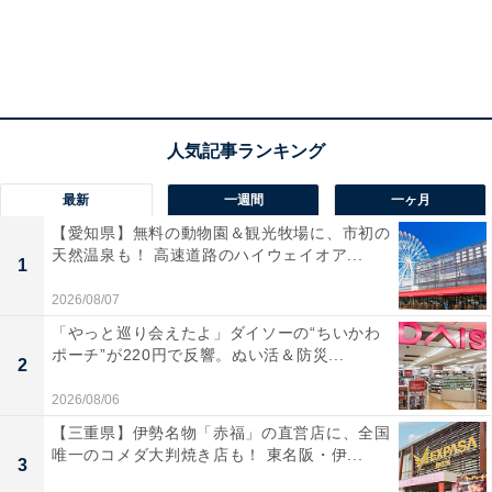
最新
一週間
一ヶ月
【愛知県】無料の動物園＆観光牧場に、市初の
天然温泉も！ 高速道路のハイウェイオア...
1
2026/08/07
「やっと巡り会えたよ」ダイソーの“ちいかわ
ポーチ”が220円で反響。ぬい活＆防災...
2
2026/08/06
【三重県】伊勢名物「赤福」の直営店に、全国
唯一のコメダ大判焼き店も！ 東名阪・伊...
3