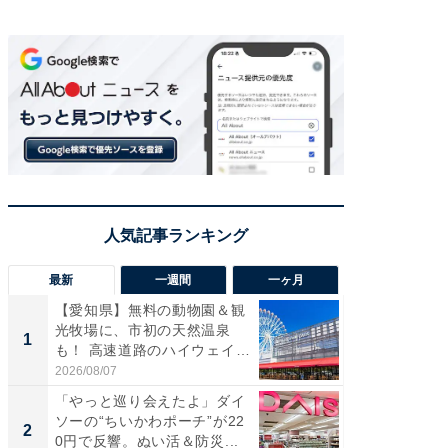
最新
一週間
一ヶ月
【愛知県】無料の動物園＆観
【兵庫
光牧場に、市初の天然温泉
ーメン
1
1
も！ 高速道路のハイウェイオ
再現した
ア...
道...
2026/08/07
2026/08/0
「やっと巡り会えたよ」ダイ
【三重
ソーの“ちいかわポーチ”が22
の直営
2
2
0円で反響。ぬい活＆防災...
ダ大判焼