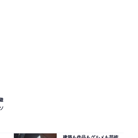
遊
ソ
建築も作品もグルメも芸術