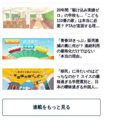
20年間「駆け込み実績ゼ
ロ」の学校も…「こども
110番の家」は本当に必
要？ PTAが直面する理想
と現実
「青春18きっぷ」販売激
減の裏に何が？ 連続利用
の厳格化だけではない
「本当の理由」
「移民」に冷たいのはど
っちなのか？ スイスの厳
格過ぎる学歴選別と、日
本の曖昧過ぎる外国人政
策
連載をもっと見る