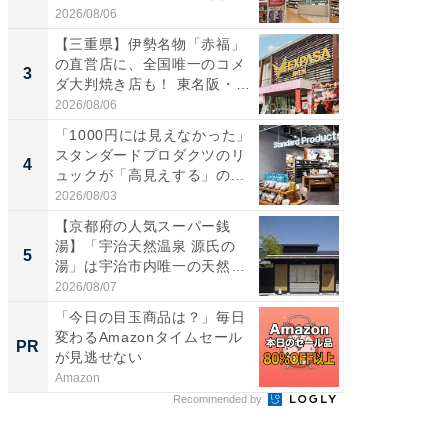
伊...
2026/08/06
2026/08/0
【三重県】伊勢名物「赤福」
【千葉県
の直営店に、全国唯一のコメ
級マー
3
3
ダ大判焼き店も！ 東名阪・
ノベし
伊...
ー...
2026/08/06
2026/08/0
「1000円には見えなかった」
ステラ
スタンダードプロダクツのリ
詰め放題
4
4
ュックが「高見えする」の...
00円で「
2026/08/03
2026/08/0
【京都府の人気スーパー銭
立山連
湯】「宇治天然温泉 源氏の
風呂に、
5
5
湯」は宇治市内唯一の天然温
層水風
泉と...
帰...
2026/08/07
2026/08/0
「今日の目玉商品は？」毎日
「今日
変わるAmazonタイムセール
変わるA
PR
PR
が見逃せない
が見逃
Amazon
Amazon
Recommended by