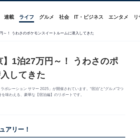
連載
ライフ
グルメ
社会
IT・ビジネス
エンタメ
リ
万円～！ うわさのポケモンスイートルームに潜入してきた
】1泊27万円～！ うわさのポ
潜入してきた
ボレーション サマー 2025」が開催されています。“宿泊”と“グルメ”2つ
分を味わえる、豪華な【宿泊編】のリポートです。
ュアリー！