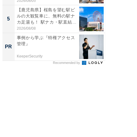
2026/08/05
2026/08/0
【鹿児島県】桜島を望む駅ビ
立山連
ルの大観覧車に、無料の駅ナ
風呂に、
5
5
カ足湯も！ 駅ナカ・駅直結
層水風
ス...
帰...
2026/08/08
2026/08/0
事例から学ぶ『特権アクセス
事例か
管理』
管理』
PR
PR
KeeperSecurity
KeeperSec
Recommended by