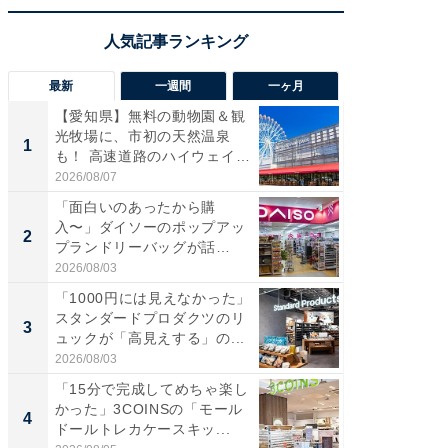
最新
一週間
一ヶ月
【愛知県】無料の動物園＆観
【兵庫
光牧場に、市初の天然温泉
ーメン
1
1
も！ 高速道路のハイウェイオ
再現した
ア...
道...
2026/08/07
2026/08/0
「面白いのあったから購
【三重
入〜」ダイソーのポップアッ
の直営
2
2
プランドリーバッグが話
ダ大判焼
題。“さま...
伊...
2026/08/03
2026/08/0
「1000円には見えなかった」
【千葉県
スタンダードプロダクツのリ
級マー
3
3
ュックが「高見えする」の...
ノベし
ー...
2026/08/03
2026/08/0
「15分で完成してめちゃ楽し
「100
かった」3COINSの「モール
スタン
4
4
ドールトレカケースキッ...
ュックが