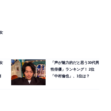
女
女
「声が魅力的だと思う30代男
性俳優」ランキング！ 2位
倒
「中村倫也」、1位は？