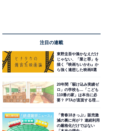
注目の連載
東野圭吾や湊かなえだけ
じゃない、「業と罪」を
描く『映画ちいかわ』か
ら強く連想した映画8選
20年間「駆け込み実績ゼ
ロ」の学校も…「こども
110番の家」は本当に必
要？ PTAが直面する理想
と現実
「青春18きっぷ」販売激
減の裏に何が？ 連続利用
の厳格化だけではない
「本当の理由」