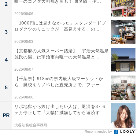
唯一のコメダ大判焼き店も！ 東名阪・伊...
2
2026/08/06
「1000円には見えなかった」スタンダードプ
ロダクツのリュックが「高見えする」の...
3
2026/08/03
【京都府の人気スーパー銭湯】「宇治天然温泉
源氏の湯」は宇治市内唯一の天然温泉と...
4
2026/08/07
【千葉県】918㎡の県内最大級マーケットか
ら、廃校をリノベした直売所まで。ファー...
5
2026/08/06
リボ地獄から抜け出したい人は、返済を3～6
ヶ月停止して『大幅に減額してから返済す...
PR
渋谷法務総合事務所
Recommended by