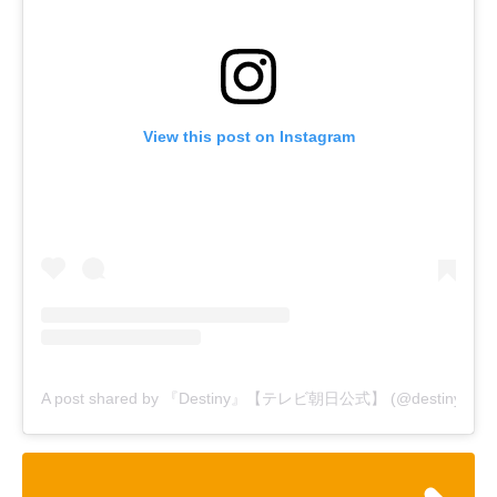
View this post on Instagram
A post shared by 『Destiny』【テレビ朝日公式】 (@destiny_tvas