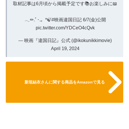
取材記事は6月頃から掲載予定です📚お楽しみに📖
𓂃✏.ﾟ･.。*🍃
#映画違国日記
6/7(金)公開
pic.twitter.com/YDCeO4cQvk
— 映画『違国日記』公式 (@ikokunikkimovie)
April 19, 2024
新垣結衣さんに関する商品をAmazonで見る