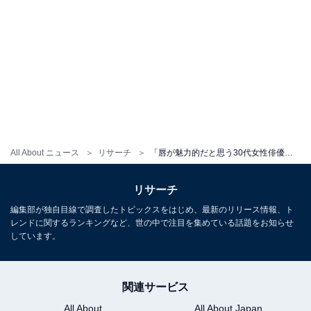
All About ニュース
リサーチ
「唇が魅力的だと思う30代女性俳優」ランキング！ 2位「北川景子」を抑えた“圧倒的1位”は？
リサーチ
編集部が独自目線で調査したトピックスをはじめ、最新のリリース情報、ト
レンドに関するランキングなど、世の中で注目を集めている話題をお知らせ
しています。
関連サービス
All About
All About Japan