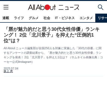
連載
ライフ
グルメ
社会
IT・ビジネス
エンタメ
リサ
「唇が魅力的だと思う30代女性俳優」ランキ
ング！ 2位「北川景子」を抑えた“圧倒的1
位”は？
All About ニュース編集部が全国250人を対象に実施した「30代の俳優」に関
するアンケートの調査結果から、「唇が魅力的だと思う30代女性俳優」ラン
キングを発表！ 2位「北川景子」を抑えた1位は？ （サムネイル画像出典：コ
ーセー公式IInstagram）
2025.07.04
坂上 恵