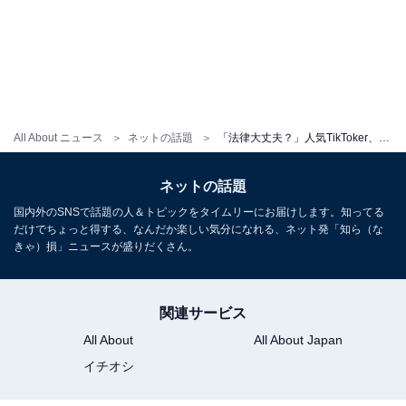
All About ニュース
ネットの話題
「法律大丈夫？」人気TikToker、1日だけ“結婚して即離婚”企画に賛否「バズりに取り憑かれた人って怖い」
ネットの話題
国内外のSNSで話題の人＆トピックをタイムリーにお届けします。知ってる
だけでちょっと得する、なんだか楽しい気分になれる、ネット発「知ら（な
きゃ）損」ニュースが盛りだくさん。
関連サービス
All About
All About Japan
イチオシ