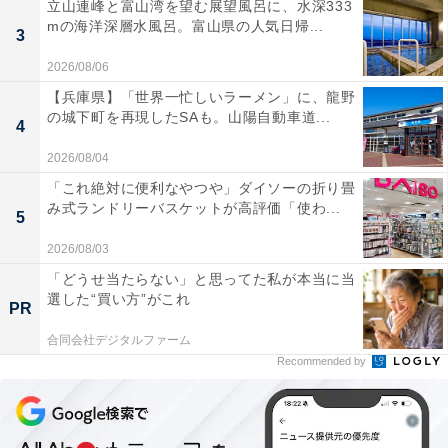
立山連峰と富山湾を望む展望風呂に、水深333
mの海洋深層水風呂。富山県の人気日帰...
3
2026/08/06
【兵庫県】「世界一忙しいラーメン」に、龍野
の城下町を再現したSAも。山陽自動車道...
4
2026/08/04
「これ絶対に便利なやつや」ダイソーの折り畳
み式ランドリーバスケットが高評価「使わ...
5
2026/08/03
「どうせ当たらない」と思ってた私が本当に当
選した“買い方”がこれ
PR
合同会社デジタルファーム
Recommended by