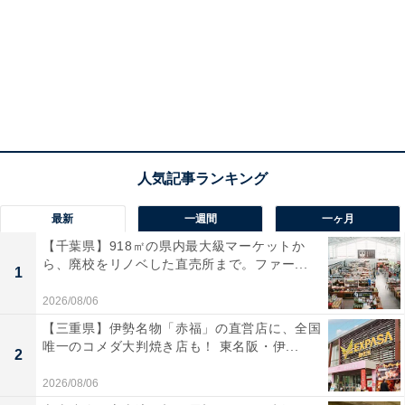
最新
一週間
一ヶ月
【千葉県】918㎡の県内最大級マーケットか
ら、廃校をリノベした直売所まで。ファー...
1
2026/08/06
【三重県】伊勢名物「赤福」の直営店に、全国
唯一のコメダ大判焼き店も！ 東名阪・伊...
2
2026/08/06