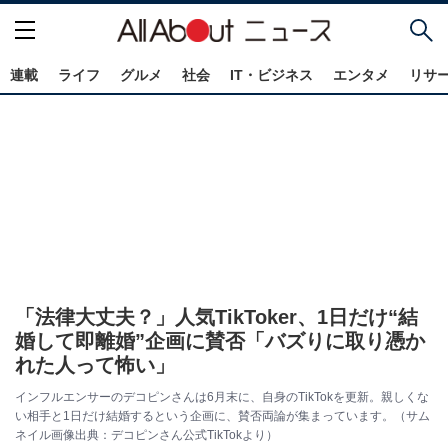
連載
ライフ
グルメ
社会
IT・ビジネス
エンタメ
リサ
「法律大丈夫？」人気TikToker、1日だけ“結
婚して即離婚”企画に賛否「バズりに取り憑か
れた人って怖い」
インフルエンサーのデコピンさんは6月末に、自身のTikTokを更新。親しくな
い相手と1日だけ結婚するという企画に、賛否両論が集まっています。（サム
ネイル画像出典：デコピンさん公式TikTokより）