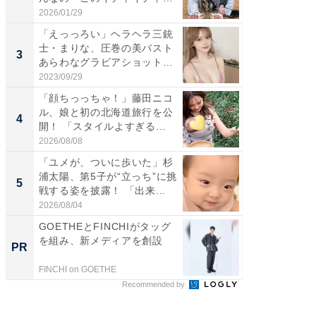
感...
2026/01/29
2026/08/0
「えっっろい」ヘラヘラ三銃
「脚が
士・まりな、圧巻の美バスト
横川尚
3
3
あらわなグラビアショット公
ムキな姿
開...
刃...
2023/09/29
2026/08/0
「顔ちっっちゃ！」藤田ニコ
「脳がバ
ル、娘と初の北海道旅行を公
装姿が話
4
4
開！ 「スタイルよすぎる
のお父さ
よ〜...
2026/08/08
2026/08/0
「ユメが、ついに歩いた」杉
「急に
浦太陽、第5子が“立っち”に挑
る」広
5
5
戦する姿を披露！ 「出来...
ョット
た」の..
2026/08/04
2026/08/0
GOETHEとFINCHIがタッグ
GOETH
を組み、新メディアを創設
を組み
PR
PR
FINCHI on GOETHE
FINCHI o
Recommended by