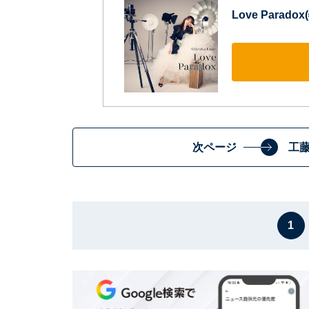
Love Parado
次ページ
工
1