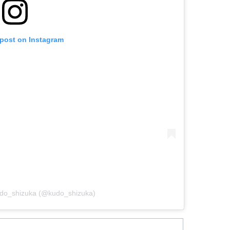
 post on Instagram
udo_shizuka (@kudo_shizuka)