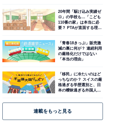
20年間「駆け込み実績ゼ
ロ」の学校も…「こども
110番の家」は本当に必
要？ PTAが直面する理想
と現実
「青春18きっぷ」販売激
減の裏に何が？ 連続利用
の厳格化だけではない
「本当の理由」
「移民」に冷たいのはど
っちなのか？ スイスの厳
格過ぎる学歴選別と、日
本の曖昧過ぎる外国人政
策
連載をもっと見る