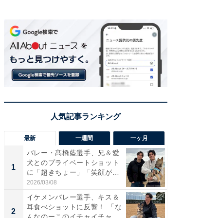
最新
一週間
一ヶ月
バレー・髙橋藍選手、兄＆愛
「さす
犬とのプライベートショット
は」高
1
1
に「超きちょー」「笑顔が見
災地を
れ...
「カ...
2026/03/08
2026/08/0
イケメンバレー選手、キス＆
「え、
耳食べショットに反響！ 「な
芸人、2
2
2
んなのーこのイチャイチャ
エットに