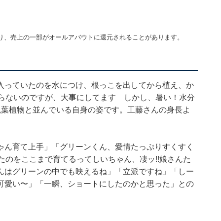
り、売上の一部がオールアバウトに還元されることがあります。
入っていたのを水につけ、根っこを出してから植え、か
からないのですが、大事にしてます しかし、暑い！水分
観葉植物と並んでいる自身の姿です。工藤さんの身長よ
ゃん育て上手」「グリーンくん、愛情たっぷりすくすく
たのをここまで育てるってしいちゃん、凄ッ!!娘さんた
んはグリーンの中でも映えるね」「立派ですね」「しー
可愛い〜」「一瞬、ショートにしたのかと思った」との