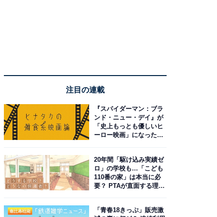
注目の連載
『スパイダーマン：ブラ
ンド・ニュー・デイ』が
「史上もっとも優しいヒ
ーロー映画」になった理
由。予習したい作品は？
20年間「駆け込み実績ゼ
ロ」の学校も…「こども
110番の家」は本当に必
要？ PTAが直面する理想
と現実
「青春18きっぷ」販売激