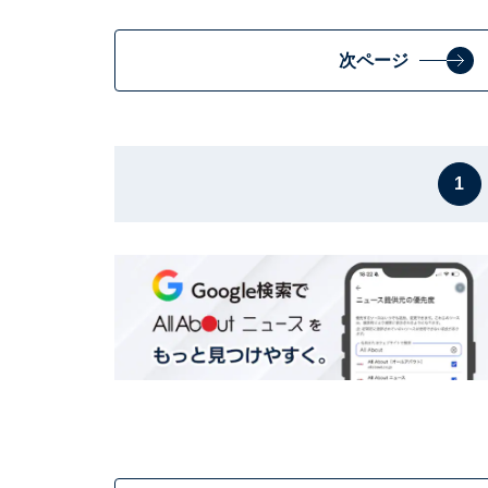
次ページ
1