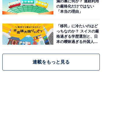
減の裏に何が？ 連続利用
の厳格化だけではない
「本当の理由」
「移民」に冷たいのはど
っちなのか？ スイスの厳
格過ぎる学歴選別と、日
本の曖昧過ぎる外国人政
策
連載をもっと見る