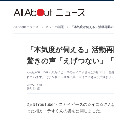
All About ニュース
ネットの話題
「本気度が伺える」活動再開のY
「本気度が伺える」活動再開
驚きの声「えげつない」
2人組YouTuber・スカイピースの☆イニ☆さんは6月30日
れています。（サムネイル画像出典：☆イニ☆さん公式Xより
2025.07.01
多町野 望
2人組YouTuber・スカイピースの☆イニ☆さんは
った相方・テオくんの姿を公開しました。