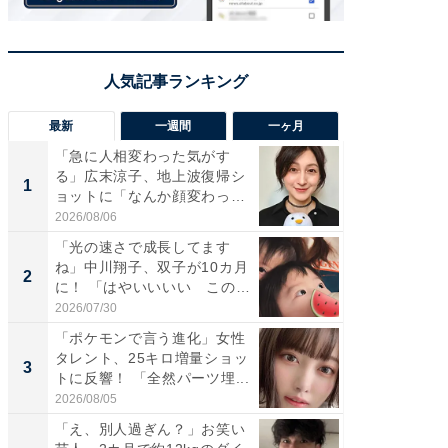
最新
一週間
一ヶ月
「急に人相変わった気がす
「さす
る」広末涼子、地上波復帰シ
は」高
1
1
ョットに「なんか顔変わっ
災地を
た」の...
「カ...
2026/08/06
2026/08/0
「光の速さで成長してます
「女の
ね」中川翔子、双子が10カ月
介、バ
2
2
に！ 「はやいいいい この
らのプレ
前...
愛...
2026/07/30
2026/08/0
「ポケモンで言う進化」女性
「好感
タレント、25キロ増量ショッ
や、“マ
3
3
トに反響！ 「全然パーツ埋...
画変更
財...
2026/08/05
2026/07/3
「え、別人過ぎん？」お笑い
「脚が