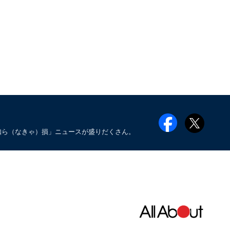
知ら（なきゃ）損」ニュースが盛りだくさん。