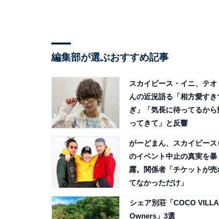
編集部が選ぶおすすめ記事
スカイピース・イニ、テオ
んの近況語る「相方愛すき
ぎ」「気長に待ってるから
ってきて」と反響
がーどまん、スカイピース
のイベント中止の真実を暴
露。関係者「チケットが売
てなかっただけ」
シェア別荘「COCO VILLA
Owners」3選