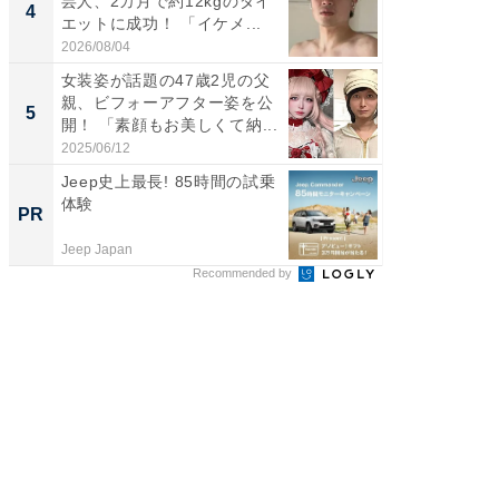
芸人、2カ月で約12kgのダイ
横川尚
4
4
エットに成功！ 「イケメ...
ムキな姿
刃...
2026/08/04
2026/08/0
女装姿が話題の47歳2児の父
「2人と
親、ビフォーアフター姿を公
團十郎
5
5
開！ 「素顔もお美しくて納...
「後ろ
「...
2025/06/12
2026/08/0
Jeep史上最長! 85時間の試乗
特別な名
体験
で選ぶR
PR
PR
Jeep Japan
ReFa GIN
Recommended by