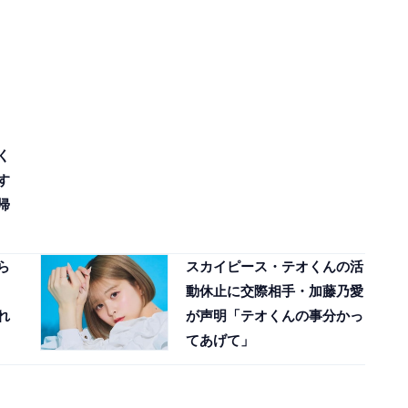
く
す
帰
ら
スカイピース・テオくんの活
動休止に交際相手・加藤乃愛
れ
が声明「テオくんの事分かっ
てあげて」