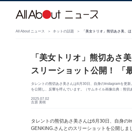
All About ニュース
ネットの話題
「美女トリオ」熊切あさ美、ほし
「美女トリオ」熊切あさ美、
スリーショット公開！ 「
タレントの熊切あさ美さんは6月30日、自身のInstagramを
を公開し、反響を呼んでいます。（サムネイル画像出典：熊切あさ美
2025.07.02
古原 美咲
タレントの熊切あさ美さんは6月30日、自身のIn
GENKING.さんとのスリーショットを公開しま