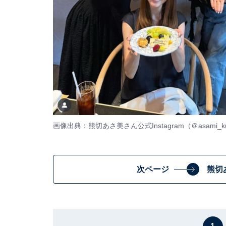
画像出典：熊切あさ美さん公式Instagram（
＠asami_ku
次ページ
熊切