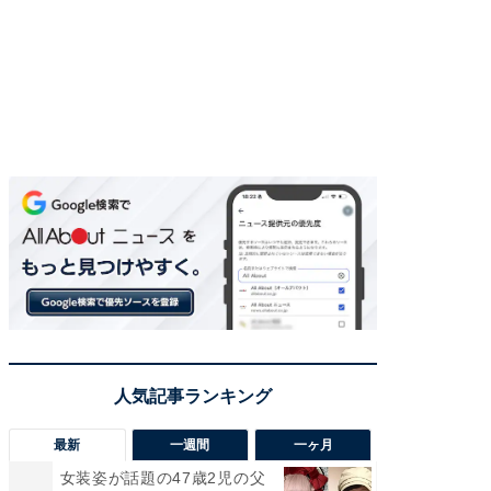
最新
一週間
一ヶ月
女装姿が話題の47歳2児の父
「さす