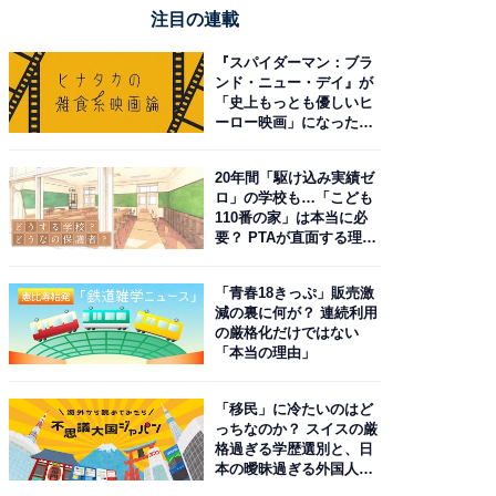
注目の連載
『スパイダーマン：ブラ
ンド・ニュー・デイ』が
「史上もっとも優しいヒ
ーロー映画」になった理
由。予習したい作品は？
20年間「駆け込み実績ゼ
ロ」の学校も…「こども
110番の家」は本当に必
要？ PTAが直面する理想
と現実
「青春18きっぷ」販売激
減の裏に何が？ 連続利用
の厳格化だけではない
「本当の理由」
「移民」に冷たいのはど
っちなのか？ スイスの厳
格過ぎる学歴選別と、日
本の曖昧過ぎる外国人政
策