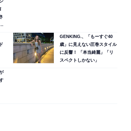
シ
信
き
若
GENKING.、「もーすぐ40
ド
歳」に見えない圧巻スタイル
に反響！ 「本当綺麗」「リ
スペクトしかない」
が
す