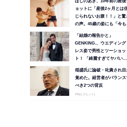
ほしのあき、10年前の産後
ョットに「産後2ヶ月とは
じられないお腹！！」と驚
の声。45歳の姿にも「今も
くて可愛い」
「結婚の報告かと」
GENKING.、ウエディング
レス姿で男性とツーショッ
ト！ 「綺麗すぎてヤバい」
「細い！」
稲盛氏に論破・叱責され目
覚めた。経営者がバランス
べき2つの背反
PR(ビズヒント)