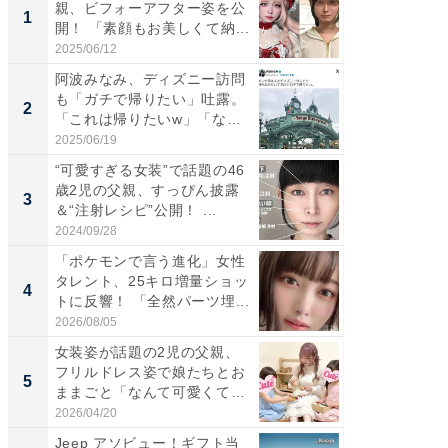
親、ビフォーアフター姿を公
は」高
1
1
開！ 「素顔もお美しくて納...
災地を
「カ...
2025/06/12
2026/08/0
阿波みなみ、ディズニー訪問
「女の
も「ガチで帰りたい」吐露。
介、バ
2
2
「これは帰りたいw」「なん
らのプレ
ち...
愛...
2025/06/19
2026/08/0
“可愛すぎる女装”で話題の46
「好感
歳2児の父親、すっぴん披露
や、“マ
3
3
＆“注射レシピ”公開！ ...
画変更
財...
2024/09/28
2026/07/3
「ポケモンで言う進化」女性
「脚が
タレント、25キロ増量ショッ
横川尚
4
4
トに反響！ 「全然パーツ埋...
ムキな姿
刃...
2026/08/05
2026/08/0
女装姿が話題の2児の父親、
「2人と
フリルドレス姿で娘たちとお
團十郎
5
5
ままごと「なんて可愛くて平
「後ろ
和...
「...
2026/04/20
2026/08/0
Jeep アソビュー！ギフト当
事例か