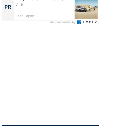
たる
管理』
PR
PR
Jeep Japan
KeeperSec
Recommended by