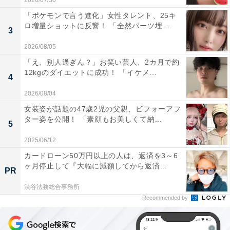
2026/07/30
「ポケモンで言う進化」女性タレント、25キ
ロ増量ショットに反響！ 「全然パーツ埋...
3
2026/08/05
「え、別人過ぎん？」お笑い芸人、2カ月で約
12kgのダイエットに成功！ 「イケメ...
4
2026/08/04
女装姿が話題の47歳2児の父親、ビフォーアフ
ター姿を公開！ 「素顔もお美しくて納...
5
2025/06/12
カードローン50万円以上の人は、返済を3～6
ヶ月停止して『大幅に減額してから返済...
PR
渋谷法務総合事務所
Recommended by