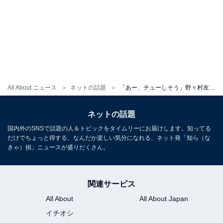
All About ニュース
ネットの話題
「あー、チューしそう」野々村友紀子、芸人夫との結婚記念日ショット公開！ 「まだまだラブラブ」
ネットの話題
国内外のSNSで話題の人＆トピックをタイムリーにお届けします。知ってる
だけでちょっと得する、なんだか楽しい気分になれる、ネット発「知ら（な
きゃ）損」ニュースが盛りだくさん。
関連サービス
All About
All About Japan
イチオシ