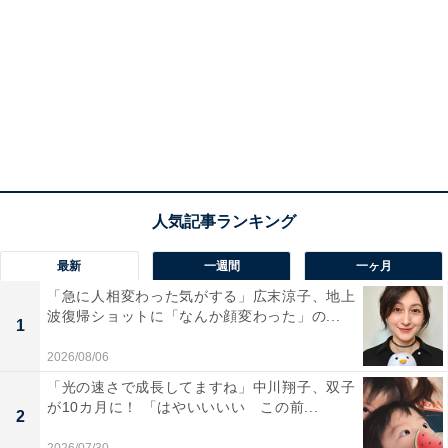
最新
一週間
一ヶ月
「急に人相変わった気がする」広末涼子、地上
波復帰ショットに「なんか顔変わった」の...
1
2026/08/06
「光の速さで成長してますね」中川翔子、双子
が10カ月に！ 「はやいいいい この前...
2