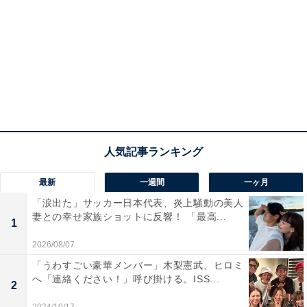
最新
一週間
一ヶ月
「涙出た」サッカー日本代表、炎上騒動の美人
妻との幸せ家族ショットに反響！ 「最高...
1
2026/08/07
「うわすごい豪華メンバー」木梨憲武、ヒロミ
へ「連絡ください！」呼び掛ける。ISS...
2