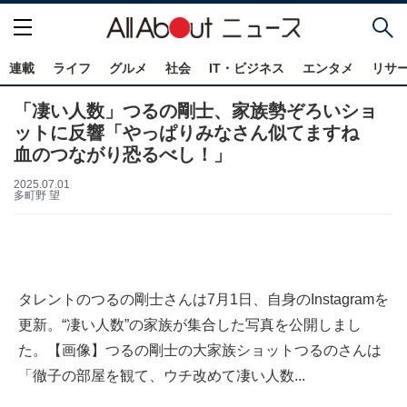
連載
ライフ
グルメ
社会
IT・ビジネス
エンタメ
リサ
「凄い人数」つるの剛士、家族勢ぞろいショ
ットに反響「やっぱりみなさん似てますね
血のつながり恐るべし！」
2025.07.01
多町野 望
タレントのつるの剛士さんは7月1日、自身のInstagramを
更新。“凄い人数”の家族が集合した写真を公開しまし
た。【画像】つるの剛士の大家族ショットつるのさんは
「徹子の部屋を観て、ウチ改めて凄い人数...