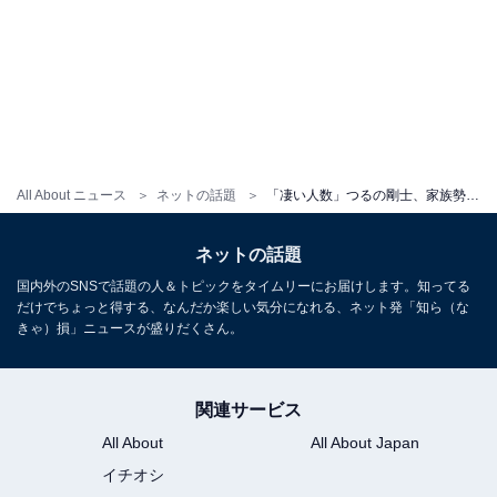
All About ニュース
ネットの話題
「凄い人数」つるの剛士、家族勢ぞろいショットに反響「やっぱりみなさん似てますね 血のつながり恐るべし！」
ネットの話題
国内外のSNSで話題の人＆トピックをタイムリーにお届けします。知ってる
だけでちょっと得する、なんだか楽しい気分になれる、ネット発「知ら（な
きゃ）損」ニュースが盛りだくさん。
関連サービス
All About
All About Japan
イチオシ