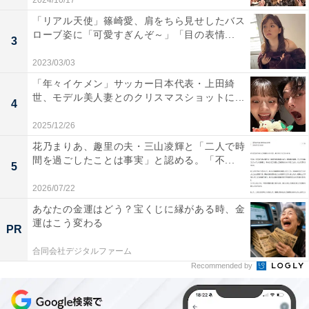
2024/10/17
「リアル天使」篠崎愛、肩をちら見せしたバス
ローブ姿に「可愛すぎんぞ～」「目の表情...
3
2023/03/03
「年々イケメン」サッカー日本代表・上田綺
世、モデル美人妻とのクリスマスショットに...
4
2025/12/26
花乃まりあ、趣里の夫・三山凌輝と「二人で時
間を過ごしたことは事実」と認める。「不...
5
2026/07/22
あなたの金運はどう？宝くじに縁がある時、金
運はこう変わる
PR
合同会社デジタルファーム
Recommended by