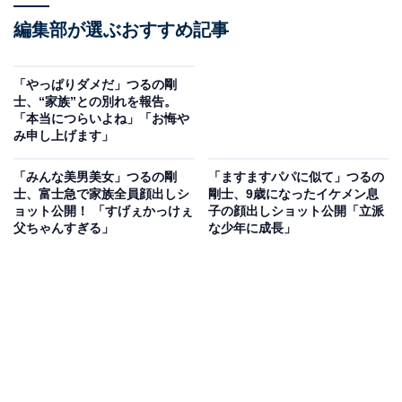
編集部が選ぶおすすめ記事
「やっぱりダメだ」つるの剛
士、“家族”との別れを報告。
「本当につらいよね」「お悔や
み申し上げます」
「みんな美男美女」つるの剛
「ますますパパに似て」つるの
士、富士急で家族全員顔出しシ
剛士、9歳になったイケメン息
ョット公開！ 「すげぇかっけぇ
子の顔出しショット公開「立派
父ちゃんすぎる」
な少年に成長」