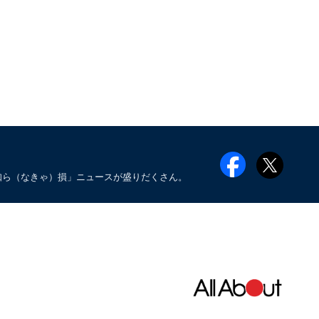
知ら（なきゃ）損」ニュースが盛りだくさん。