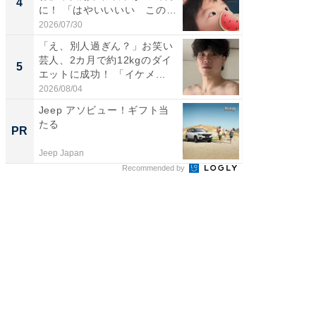
4
4
に！ 「はやいいいい この
ムキな姿
前...
刃...
2026/07/30
2026/08/0
「え、別人過ぎん？」お笑い
「2人と
芸人、2カ月で約12kgのダイ
團十郎
5
5
エットに成功！ 「イケメ...
「後ろ
「...
2026/08/04
2026/08/0
Jeep アソビュー！ギフト当
会議の録
たる
議事録
PR
PR
Jeep Japan
カイタヨ
Recommended by