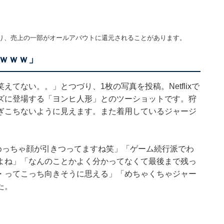
り、売上の一部がオールアバウトに還元されることがあります。
ｗｗｗ」
てない。。」とつづり、1枚の写真を投稿。Netflixで
ズに登場する「ヨンヒ人形」とのツーショットです。狩
ぎこちないように見えます。また着用しているジャージ
めっちゃ顔が引きつってますね笑」「ゲーム続行派でわ
よね」「なんのことかよく分かってなくて最後まで残っ
・ってこっち向きそうに思える」「めちゃくちゃジャー
た。