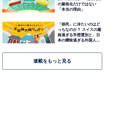
の厳格化だけではない
「本当の理由」
「移民」に冷たいのはど
っちなのか？ スイスの厳
格過ぎる学歴選別と、日
本の曖昧過ぎる外国人政
策
連載をもっと見る