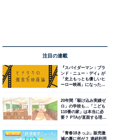
注目の連載
『スパイダーマン：ブラ
ンド・ニュー・デイ』が
「史上もっとも優しいヒ
ーロー映画」になった理
由。予習したい作品は？
20年間「駆け込み実績ゼ
ロ」の学校も…「こども
110番の家」は本当に必
要？ PTAが直面する理想
と現実
「青春18きっぷ」販売激
減の裏に何が？ 連続利用