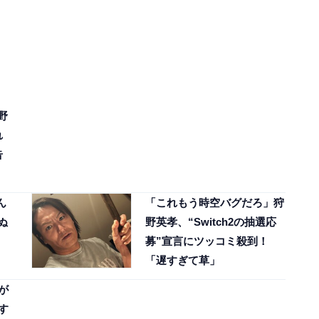
野
れ
告
ん
「これもう時空バグだろ」狩
ぬ
野英孝、“Switch2の抽選応
募”宣言にツッコミ殺到！
「遅すぎて草」
が
す