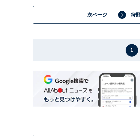
次ページ
狩
1