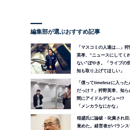
編集部が選ぶおすすめ記事
「マスコミの人達は…」狩
英孝、“ニュースにしてく
ない”ぼやき。「ライブの
知も取り上げてほしい」
「僕ってtimeleszに入った
だっけ？」狩野英孝、知ら
間にアイドルデビュー!?
「メンカラなにかな」
稲盛氏に論破・叱責され目
覚めた。経営者がバランス