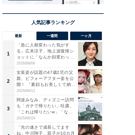
最新
一週間
一ヶ月
「急に人相変わった気がす
「さす
る」広末涼子、地上波復帰シ
は」高
1
1
ョットに「なんか顔変わっ
災地を
た」の...
「カ...
2026/08/06
2026/08/0
女装姿が話題の47歳2児の父
「女の
親、ビフォーアフター姿を公
介、バ
2
2
開！ 「素顔もお美しくて納...
らのプレ
愛...
2025/06/12
2026/08/0
阿波みなみ、ディズニー訪問
「好感
も「ガチで帰りたい」吐露。
や、“マ
3
3
「これは帰りたいw」「なん
画変更
ち...
財...
2025/06/19
2026/07/3
「光の速さで成長してます
「脚が
ね」中川翔子、双子が10カ月
横川尚