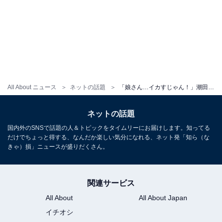
All About ニュース
ネットの話題
「娘さん…イカすじゃん！」潮田玲子、おしゃれな親子ショットに反響「玲子さん若々しくて綺麗」
ネットの話題
国内外のSNSで話題の人＆トピックをタイムリーにお届けします。知ってる
だけでちょっと得する、なんだか楽しい気分になれる、ネット発「知ら（な
きゃ）損」ニュースが盛りだくさん。
関連サービス
All About
All About Japan
イチオシ