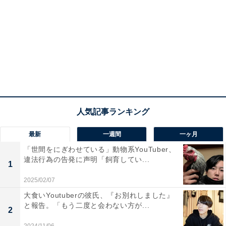
最新
一週間
一ヶ月
「世間をにぎわせている」動物系YouTuber、
違法行為の告発に声明「飼育してい...
1
2025/02/07
大食いYoutuberの彼氏、『お別れしました』
と報告。「もう二度と会わない方が...
2