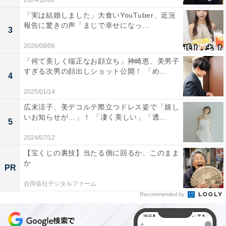
2024/11/06
「実は結婚しました」大食いYouTuber、近況
報告に驚きの声「まじで幸せになっ...
3
2026/08/06
「何て美しく端正なお顔立ち」神崎恵、美男子
すぎる次男の顔出しショット公開！ 「め...
4
2025/01/14
広末涼子、美デコルテ際立つドレス姿で「嬉し
いお知らせが…」！ 「凄く美しい」「透...
5
2024/07/12
【宝くじの裏技】当たる側に回るか、このまま
か
PR
合同会社デジタルファーム
Recommended by