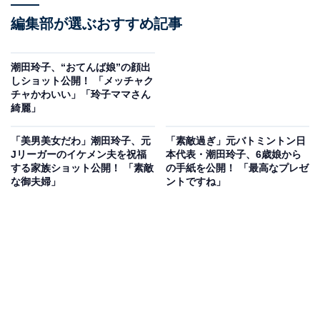
編集部が選ぶおすすめ記事
潮田玲子、“おてんば娘”の顔出
しショット公開！ 「メッチャク
チャかわいい」「玲子ママさん
綺麗」
「美男美女だわ」潮田玲子、元
「素敵過ぎ」元バトミントン日
Jリーガーのイケメン夫を祝福
本代表・潮田玲子、6歳娘から
する家族ショット公開！ 「素敵
の手紙を公開！ 「最高なプレゼ
な御夫婦」
ントですね」