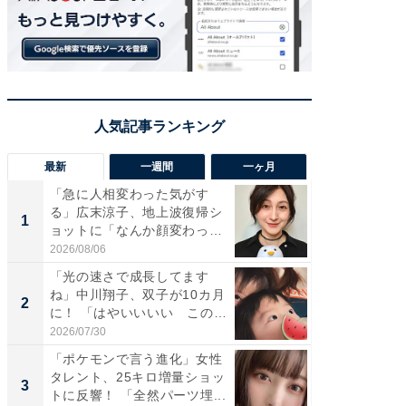
最新
一週間
一ヶ月
「急に人相変わった気がす
「さす
る」広末涼子、地上波復帰シ
は」高
1
1
ョットに「なんか顔変わっ
災地を
た」の...
「カ...
2026/08/06
2026/08/0
「光の速さで成長してます
「女の
ね」中川翔子、双子が10カ月
介、バ
2
2
に！ 「はやいいいい この
らのプレ
前...
愛...
2026/07/30
2026/08/0
「ポケモンで言う進化」女性
「好感
タレント、25キロ増量ショッ
や、“マ
3
3
トに反響！ 「全然パーツ埋...
画変更