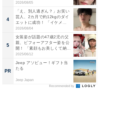
財...
2026/08/05
2026/07/3
「え、別人過ぎん？」お笑い
「脚が
芸人、2カ月で約12kgのダイ
横川尚
4
4
エットに成功！ 「イケメ...
ムキな姿
刃...
2026/08/04
2026/08/0
女装姿が話題の47歳2児の父
「2人と
親、ビフォーアフター姿を公
團十郎
5
5
開！ 「素顔もお美しくて納...
「後ろ
「...
2025/06/12
2026/08/0
Jeep アソビュー！ギフト当
シェア別荘
たる
wners
PR
PR
Jeep Japan
COCO VIL
Recommended by