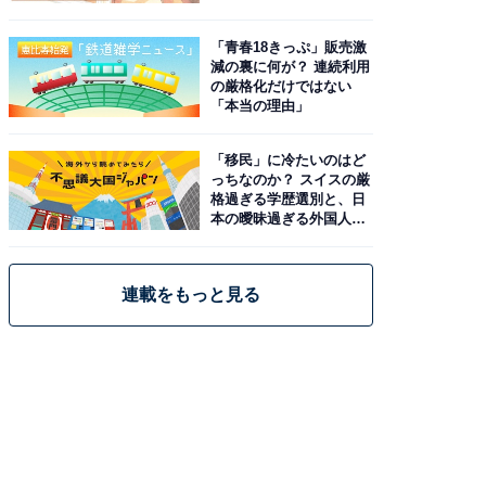
と現実
「青春18きっぷ」販売激
減の裏に何が？ 連続利用
の厳格化だけではない
「本当の理由」
「移民」に冷たいのはど
っちなのか？ スイスの厳
格過ぎる学歴選別と、日
本の曖昧過ぎる外国人政
策
連載をもっと見る