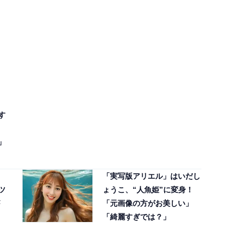
す
」
「実写版アリエル」はいだし
ツ
ょうこ、“人魚姫”に変身！
「元画像の方がお美しい」
「綺麗すぎでは？」