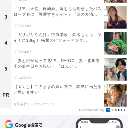
2024/10/17
「リアル天使」篠崎愛、肩をちら見せしたバス
ローブ姿に「可愛すぎんぞ～」「目の表情...
3
2023/03/03
「ガリガリやんけ」空気階段・鈴木もぐら、マ
イナス38kg！ 衝撃のビフォーアフタ...
4
2026/04/07
「妻と娘が写ってる!!!!」DAIGO、妻・北川景
子の誕生日をお祝い！ 「ほんと...
5
2024/08/23
【宝くじ】このままの買い方で、本当に当たる
と思いますか
PR
合同会社デジタルファーム
Recommended by