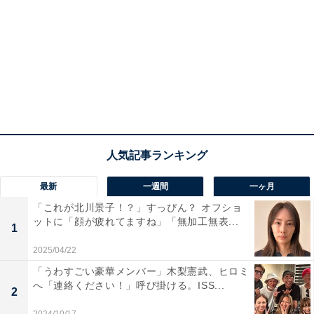
最新
一週間
一ヶ月
「これが北川景子！？」すっぴん？ オフショ
ットに「顔が疲れてますね」「無加工無表...
1
2025/04/22
「うわすごい豪華メンバー」木梨憲武、ヒロミ
へ「連絡ください！」呼び掛ける。ISS...
2