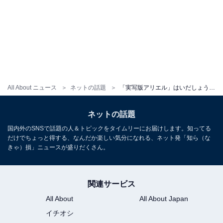
All About ニュース
ネットの話題
「実写版アリエル」はいだしょうこ、“人魚姫”に変身！ 「元画像の方がお美しい」「綺麗すぎでは？」
ネットの話題
国内外のSNSで話題の人＆トピックをタイムリーにお届けします。知ってる
だけでちょっと得する、なんだか楽しい気分になれる、ネット発「知ら（な
きゃ）損」ニュースが盛りだくさん。
関連サービス
All About
All About Japan
イチオシ