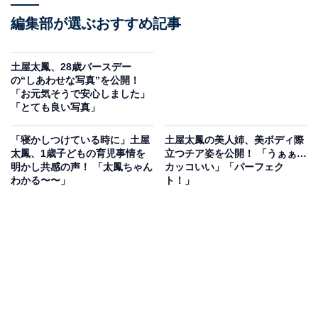
編集部が選ぶおすすめ記事
土屋太鳳、28歳バースデー
の“しあわせな写真”を公開！
「お元気そうで安心しました」
「とても良い写真」
「寝かしつけている時に」土屋
土屋太鳳の美人姉、美ボディ際
太鳳、1歳子どもの育児事情を
立つチア姿を公開！ 「うぁぁ…
明かし共感の声！ 「太鳳ちゃん
カッコいい」「パーフェク
わかる〜〜」
ト！」