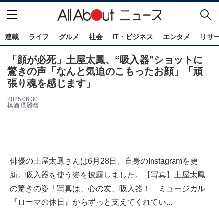
連載
ライフ
グルメ
社会
IT・ビジネス
エンタメ
リサ
「顔が必死」土屋太鳳、“吸入器”ショットに
驚きの声「なんと気迫のこもったお顔」「頑
張り魂を感じます」
2025.06.30
橋酒 瑛麗瑠
俳優の土屋太鳳さんは6月28日、自身のInstagramを更
新。吸入器を使う姿を披露しました。【写真】土屋太鳳
の驚きの姿「写真は、心の友、吸入器！ ミュージカル
『ローマの休日』からずっと支えてくれてい...