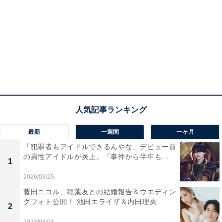
最新
一週間
一ヶ月
「犯罪者もアイドルできるんやな」デビュー前
の男性アイドルが炎上。「事件から半年も...
1
2026/03/25
藤田ニコル、稲葉友との結婚報告＆ウエディン
グフォト公開！ 池田エライザ＆内田理央...
2