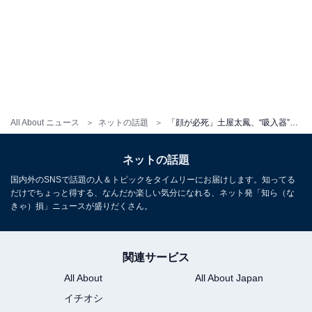
All About ニュース
ネットの話題
「顔が必死」土屋太鳳、“吸入器”ショットに驚きの声「なんと気迫のこもったお顔」「頑張り魂を感じます」
ネットの話題
国内外のSNSで話題の人＆トピックをタイムリーにお届けします。知ってる
だけでちょっと得する、なんだか楽しい気分になれる、ネット発「知ら（な
きゃ）損」ニュースが盛りだくさん。
関連サービス
All About
All About Japan
イチオシ