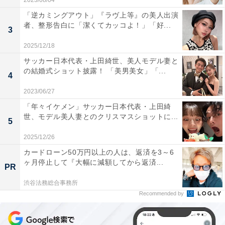
2023/08/04
「逆カミングアウト」『ラヴ上等』の美人出演
者、整形告白に「潔くてカッコよ！」「好...
3
2025/12/18
サッカー日本代表・上田綺世、美人モデル妻と
の結婚式ショット披露！ 「美男美女」「...
4
2023/06/27
「年々イケメン」サッカー日本代表・上田綺
世、モデル美人妻とのクリスマスショットに...
5
2025/12/26
カードローン50万円以上の人は、返済を3～6
ヶ月停止して『大幅に減額してから返済...
PR
渋谷法務総合事務所
Recommended by