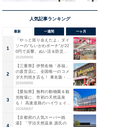
最新
一週間
一ヶ月
「やっと巡り会えたよ」ダイ
【兵庫
ソーの“ちいかわポーチ”が22
ーメン
1
1
0円で反響。ぬい活＆防災...
再現した
道...
2026/08/06
2026/08/0
【三重県】伊勢名物「赤福」
【三重
の直営店に、全国唯一のコメ
の直営
2
2
ダ大判焼き店も！ 東名阪・
ダ大判焼
伊...
伊...
2026/08/06
2026/08/0
【愛知県】無料の動物園＆観
【千葉県
光牧場に、市初の天然温泉
級マー
3
3
も！ 高速道路のハイウェイオ
ノベし
ア...
ー...
2026/08/07
2026/08/0
【京都府の人気スーパー銭
ステラ
湯】「宇治天然温泉 源氏の
詰め放題
4
4