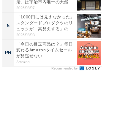
湯」は宇治市内唯一の天然温
00円で「
泉と...
2026/08/07
2026/08/0
「1000円には見えなかった」
立山連
スタンダードプロダクツのリ
風呂に、
5
5
ュックが「高見えする」の...
層水風
帰...
2026/08/03
2026/08/0
「今日の目玉商品は？」毎日
【見城徹
変わるAmazonタイムセール
も変わ
PR
PR
が見逃せない
Amazon
FINCHI o
Recommended by