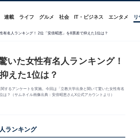
連載
ライフ
グルメ
社会
IT・ビジネス
エンタメ
リ
性有名人ランキング！ 2位「安倍昭恵」を8票差で抑えた1位は？
驚いた女性有名人ランキング！
で抑えた1位は？
有名人」に関するアンケートを実施。今回は「立教大学出身と聞いて驚いた女性有名
1位は？（サムネイル画像出典：安倍昭恵さんX公式アカウントより）
人ランキング