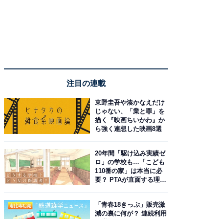
注目の連載
東野圭吾や湊かなえだけ
じゃない、「業と罪」を
描く『映画ちいかわ』か
ら強く連想した映画8選
20年間「駆け込み実績ゼ
ロ」の学校も…「こども
110番の家」は本当に必
要？ PTAが直面する理想
と現実
「青春18きっぷ」販売激
減の裏に何が？ 連続利用