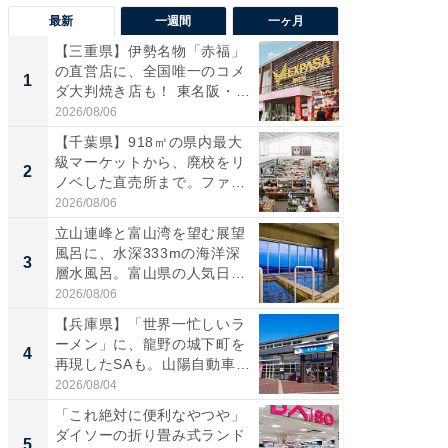
最新
一週間
一ヶ月
【三重県】伊勢名物「赤福」
【兵庫
の直営店に、全国唯一のコメ
ーメン
1
1
ダ大判焼き店も！ 東名阪・
再現した
伊...
道...
2026/08/06
2026/08/0
【千葉県】918㎡の県内最大
【三重
級マーケットから、廃校をリ
「鈴鹿天
2
2
ノベした直売所まで。ファ
は100
ー...
2026/08/06
2026/08/0
立山連峰と富山湾を望む展望
「ミニオ
風呂に、水深333mの海洋深
ッグ！ 
3
3
層水風呂。富山県の人気日
ど、夏限
帰...
2026/08/06
2026/08/0
【兵庫県】「世界一忙しいラ
【埼玉
ーメン」に、龍野の城下町を
「行田天
4
4
再現したSAも。山陽自動車
は和の
道...
が...
2026/08/04
2026/08/0
「これ絶対に便利なやつや」
【石川
ダイソーの折り畳み式ランド
湯】「天
5
5