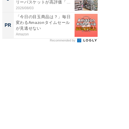
リーバスケットが高評価「使
賀ゆめ
わ...
お...
2026/08/03
2026/08/0
「今日の目玉商品は？」毎日
【西野
変わるAmazonタイムセール
刊『北
PR
PR
が見逃せない
くか』
Amazon
FINCHI o
Recommended by