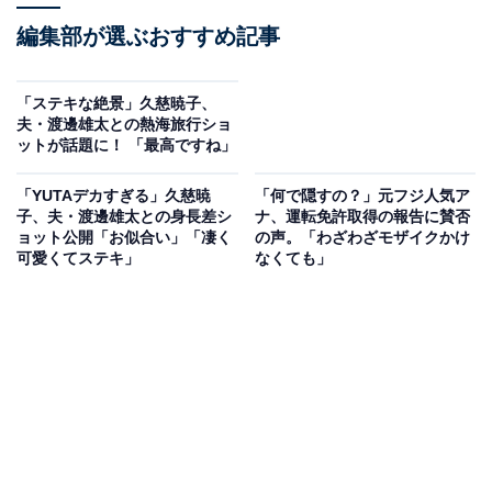
編集部が選ぶおすすめ記事
「ステキな絶景」久慈暁子、
夫・渡邊雄太との熱海旅行ショ
ットが話題に！ 「最高ですね」
「YUTAデカすぎる」久慈暁
「何で隠すの？」元フジ人気ア
子、夫・渡邊雄太との身長差シ
ナ、運転免許取得の報告に賛否
ョット公開「お似合い」「凄く
の声。「わざわざモザイクかけ
可愛くてステキ」
なくても」