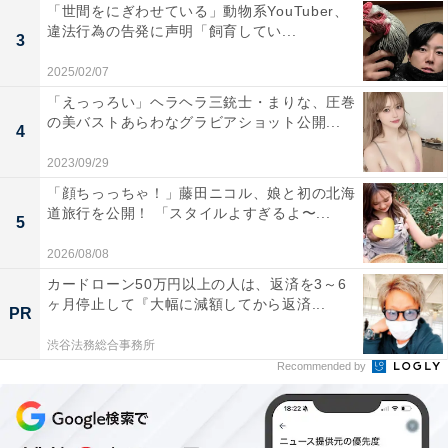
「世間をにぎわせている」動物系YouTuber、
違法行為の告発に声明「飼育してい...
3
2025/02/07
「えっっろい」ヘラヘラ三銃士・まりな、圧巻
の美バストあらわなグラビアショット公開...
4
2023/09/29
「顔ちっっちゃ！」藤田ニコル、娘と初の北海
道旅行を公開！ 「スタイルよすぎるよ〜...
5
2026/08/08
カードローン50万円以上の人は、返済を3～6
ヶ月停止して『大幅に減額してから返済...
PR
渋谷法務総合事務所
Recommended by