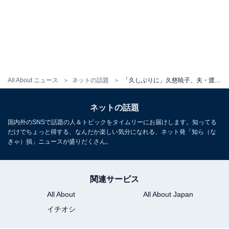
All About ニュース
ネットの話題
「久しぶりに」久慈暁子、夫・渡邊雄太の“トレーニングをサポート”しにアメリカへ「良いね」「可愛い」
ネットの話題
国内外のSNSで話題の人＆トピックをタイムリーにお届けします。知ってる
だけでちょっと得する、なんだか楽しい気分になれる、ネット発「知ら（な
きゃ）損」ニュースが盛りだくさん。
関連サービス
All About
All About Japan
イチオシ