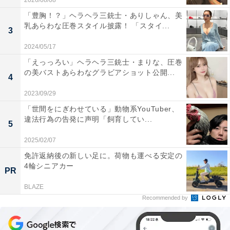
2026/08/08
「豊胸！？」ヘラヘラ三銃士・ありしゃん、美
乳あらわな圧巻スタイル披露！ 「スタイ...
3
2024/05/17
「えっっろい」ヘラヘラ三銃士・まりな、圧巻
の美バストあらわなグラビアショット公開...
4
2023/09/29
「世間をにぎわせている」動物系YouTuber、
違法行為の告発に声明「飼育してい...
5
2025/02/07
免許返納後の新しい足に。荷物も運べる安定の
4輪シニアカー
PR
BLAZE
Recommended by