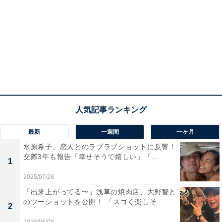
最新
一週間
一ヶ月
水原希子、恋人とのラブラブショットに反響！
交際3年も報告「幸せそうで嬉しい」「...
1
2025/07/28
「出来上がってる〜」浅草の焼肉店、大野智と
のツーショットを公開！ 「スゴく楽しそ...
2