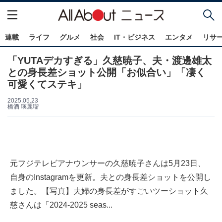
連載
ライフ
グルメ
社会
IT・ビジネス
エンタメ
リサ
「YUTAデカすぎる」久慈暁子、夫・渡邊雄太
との身長差ショット公開「お似合い」「凄く
可愛くてステキ」
2025.05.23
橋酒 瑛麗瑠
元フジテレビアナウンサーの久慈暁子さんは5月23日、
自身のInstagramを更新。夫との身長差ショットを公開し
ました。【写真】夫婦の身長差がすごいツーショット久
慈さんは「2024-2025 seas...