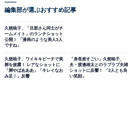
編集部が選ぶおすすめ記事
久慈暁子、「旦那さん同士がチ
ームメイト」のランチショット
公開！ 「漫画のような美人3人
ですね」
久慈暁子、ワイキキビーチで美
「身長差すごい」久慈暁子、
脚を披露！ レアなショットに
夫・渡邊雄太とのラブラブ夫婦
「脚やばあああ」「キレイなお
ショットに反響！ 「2人とも良
み足！」反響
い笑顔」