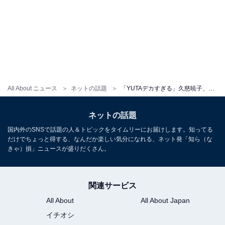
All About ニュース
ネットの話題
「YUTAデカすぎる」久慈暁子、夫・渡邊雄太との身長差ショット公開「お似合い」「凄く可愛くてステキ」
ネットの話題
国内外のSNSで話題の人＆トピックをタイムリーにお届けします。知ってる
だけでちょっと得する、なんだか楽しい気分になれる、ネット発「知ら（な
きゃ）損」ニュースが盛りだくさん。
関連サービス
All About
All About Japan
イチオシ