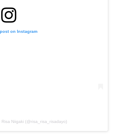
 post on Instagram
isa Niigaki (@risa_risa_risadayo)