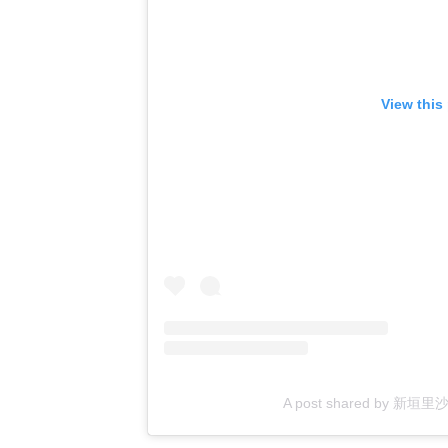
View this
A post shared by 新垣里沙 R