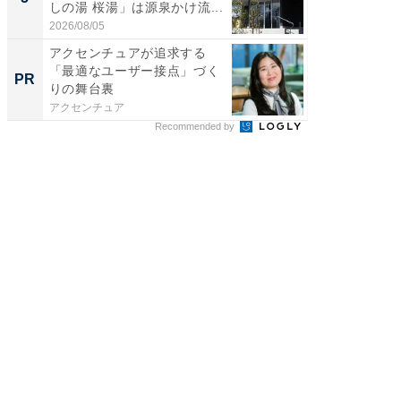
しの湯 桜湯」は源泉かけ流...
は和の
が...
2026/08/05
2026/08/0
アクセンチュアが追求する
最良の
「最適なユーザー接点」づく
センチ
PR
PR
りの舞台裏
ント領
アクセンチュア
アクセン
Recommended by