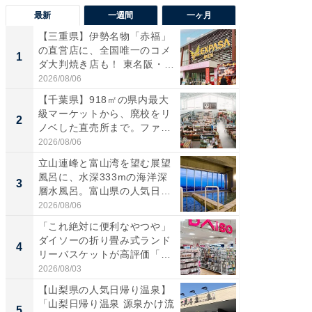
最新
一週間
一ヶ月
【三重県】伊勢名物「赤福」
【兵庫
の直営店に、全国唯一のコメ
ーメン
1
1
ダ大判焼き店も！ 東名阪・
再現した
伊...
道...
2026/08/06
2026/08/0
【千葉県】918㎡の県内最大
【三重
級マーケットから、廃校をリ
「鈴鹿天
2
2
ノベした直売所まで。ファ
は100
ー...
2026/08/06
2026/08/0
立山連峰と富山湾を望む展望
ステラ
風呂に、水深333mの海洋深
詰め放題
3
3
層水風呂。富山県の人気日
00円で「
帰...
2026/08/06
2026/08/0
「これ絶対に便利なやつや」
「ミニオ
ダイソーの折り畳み式ランド
ッグ！ 
4
4
リーバスケットが高評価「使
ど、夏限
わ...
2026/08/03
2026/08/0
【山梨県の人気日帰り温泉】
【埼玉
「山梨日帰り温泉 源泉かけ流
「行田天
5
5