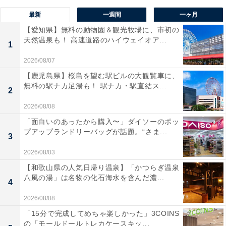
最新
一週間
一ヶ月
【愛知県】無料の動物園＆観光牧場に、市初の
天然温泉も！ 高速道路のハイウェイオア...
1
2026/08/07
【鹿児島県】桜島を望む駅ビルの大観覧車に、
無料の駅ナカ足湯も！ 駅ナカ・駅直結ス...
2
2026/08/08
「面白いのあったから購入〜」ダイソーのポッ
プアップランドリーバッグが話題。“さま...
3
2026/08/03
【和歌山県の人気日帰り温泉】「かつらぎ温泉
八風の湯」は名物の化石海水を含んだ濃...
4
2026/08/08
「15分で完成してめちゃ楽しかった」3COINS
の「モールドールトレカケースキッ...