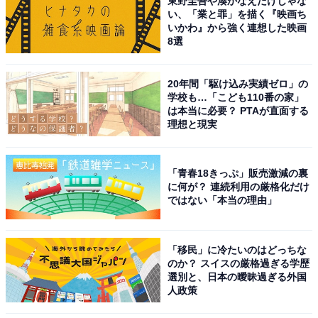
東野圭吾や湊かなえだけじゃな
い、「業と罪」を描く『映画ち
いかわ』から強く連想した映画
8選
20年間「駆け込み実績ゼロ」の
学校も…「こども110番の家」
は本当に必要？ PTAが直面する
理想と現実
「青春18きっぷ」販売激減の裏
に何が？ 連続利用の厳格化だけ
ではない「本当の理由」
「移民」に冷たいのはどっちな
のか？ スイスの厳格過ぎる学歴
選別と、日本の曖昧過ぎる外国
人政策