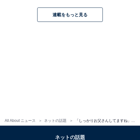
連載をもっと見る
All About ニュース
ネットの話題
「しっかりお父さんしてますね」小島よしお、息子との親子ショット公開「普通のお父さんピーヤすぎるー！」
ネットの話題