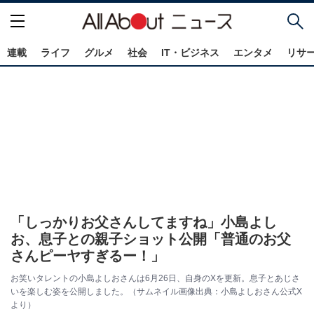
連載
ライフ
グルメ
社会
IT・ビジネス
エンタメ
リサ
「しっかりお父さんしてますね」小島よし
お、息子との親子ショット公開「普通のお父
さんピーヤすぎるー！」
お笑いタレントの小島よしおさんは6月26日、自身のXを更新。息子とあじさ
いを楽しむ姿を公開しました。（サムネイル画像出典：小島よしおさん公式X
より）