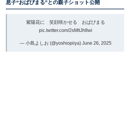
息子“おぱぴまる”との親子ショット公開
紫陽花に 笑顔咲かせる おぱぴまる
pic.twitter.com/2sMltJh8wi
— 小島よしお (@yoshiopiiya)
June 26, 2025