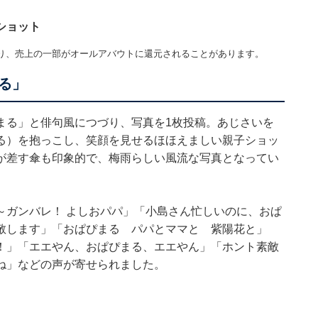
ショット
り、売上の一部がオールアバウトに還元されることがあります。
る」
まる」と俳句風につづり、写真を1枚投稿。あじさいを
る）を抱っこし、笑顔を見せるほほえましい親子ショッ
が差す傘も印象的で、梅雨らしい風流な写真となってい
～ガンバレ！ よしおパパ」「小島さん忙しいのに、おぱ
敬します」「おぱぴまる パパとママと 紫陽花と」
！」「エエやん、おぱぴまる、エエやん」「ホント素敵
ね」などの声が寄せられました。