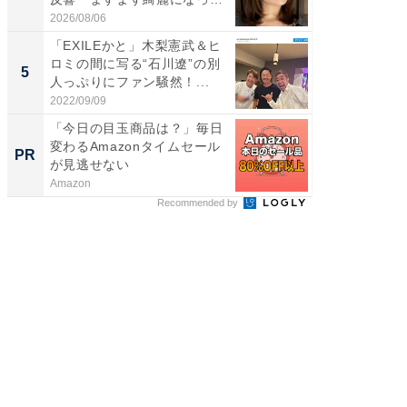
い...
2026/08/06
2026/08/0
「EXILEかと」木梨憲武＆ヒ
「脳がバ
ロミの間に写る“石川遼”の別
装姿が話
5
5
人っぷりにファン騒然！...
のお父さ
2022/09/09
2026/08/0
「今日の目玉商品は？」毎日
特別な名
変わるAmazonタイムセール
で選ぶR
PR
PR
が見逃せない
Amazon
ReFa GIN
Recommended by