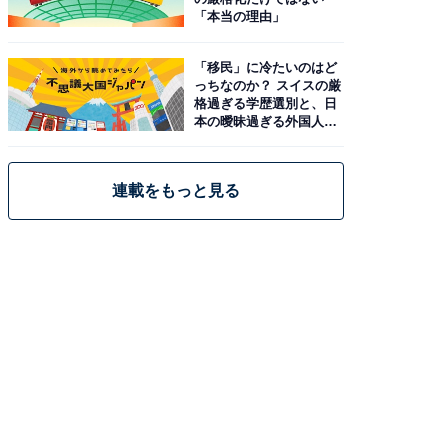
「本当の理由」
「移民」に冷たいのはど
っちなのか？ スイスの厳
格過ぎる学歴選別と、日
本の曖昧過ぎる外国人政
策
連載をもっと見る