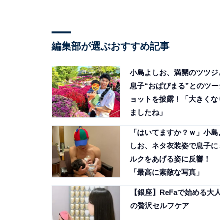
編集部が選ぶおすすめ記事
小島よしお、満開のツツジ
息子“おぱぴまる”とのツー
ョットを披露！「大きくな
ましたね」
「はいてますか？ｗ」小島
しお、ネタ衣装姿で息子に
ルクをあげる姿に反響！
「最高に素敵な写真」
【銀座】ReFaで始める大
の贅沢セルフケア