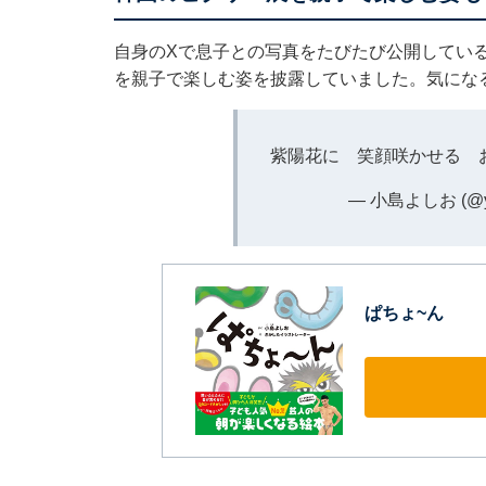
自身のXで息子との写真をたびたび公開している
を親子で楽しむ姿を披露していました。気にな
紫陽花に 笑顔咲かせる 
— 小島よしお (@yos
ぱちょ~ん