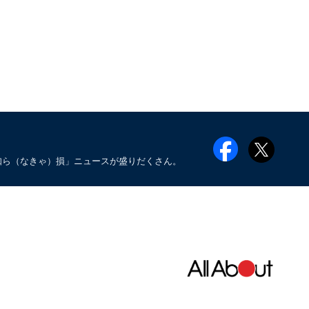
知ら（なきゃ）損」ニュースが盛りだくさん。