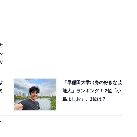
と
シ
り
よ
「早稲田大学出身の好きな芸
ミ
能人」ランキング！ 2位「小
島よしお」、1位は？
人