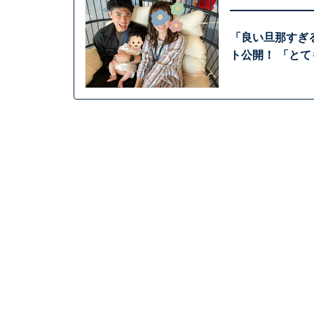
「良い旦那すぎ
ト公開！ 「と