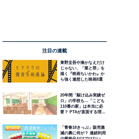
注目の連載
東野圭吾や湊かなえだけ
じゃない、「業と罪」を
描く『映画ちいかわ』か
ら強く連想した映画8選
20年間「駆け込み実績ゼ
ロ」の学校も…「こども
110番の家」は本当に必
要？ PTAが直面する理想
と現実
「青春18きっぷ」販売激
減の裏に何が？ 連続利用
の厳格化だけではない