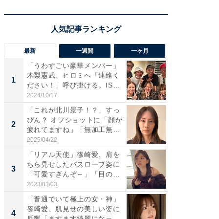
最新
一週間
一ヶ月
「うわすごい豪華メンバー」
「さす
木梨憲武、ヒロミへ「連絡く
は」高
1
1
ださい！」呼び掛ける。IS
災地を
S...
「カ...
2024/10/17
2026/08/0
「これが北川景子！？」すっ
「女の
ぴん？ オフショットに「顔が
介、バ
2
2
疲れてますね」「無加工無
らのプレ
表...
愛...
2025/04/22
2026/08/0
「リアル天使」篠崎愛、肩を
「脚が
ちら見せしたバスローブ姿に
横川尚
3
3
「可愛すぎんぞ～」「目の表
ムキな姿
情...
刃...
2023/03/03
2026/08/0
「普通でいて極上の女・神」
「え、
篠崎愛、肌見せの美しい姿に
芸人、2
4
4
反響「ますます綺麗になって
エットに