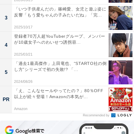
2026/03/25
「いつ子供産んだの」篠崎愛、女児と遊ぶ姿に
反響「もう愛ちゃんの子みたいだね」「完...
3
2025/10/17
登録者70万人超YouTuberグループ、メンバー
が10歳女子へのわいせつ誘拐容...
4
2025/03/21
「過去1最高傑作」上田竜也、“STARTO社の倒
し方”シリーズで初の失敗!? 「...
5
2024/08/26
「え、こんなセールやってたの？」80％OFF
以上が続々登場！Amazonの本気が...
PR
Amazon
Recommended by