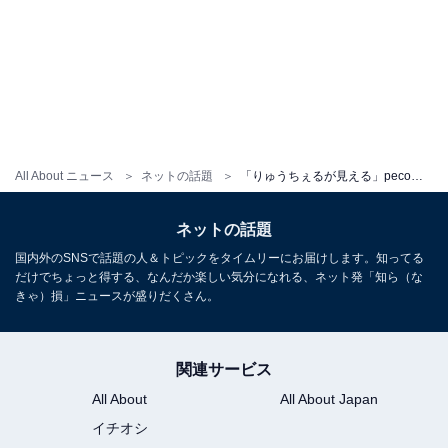
All About ニュース
ネットの話題
「りゅうちぇるが見える」peco、美脚際立つショーパン姿に反響！ 「フルハウスの世界観みたい」
ネットの話題
国内外のSNSで話題の人＆トピックをタイムリーにお届けします。知ってる
だけでちょっと得する、なんだか楽しい気分になれる、ネット発「知ら（な
きゃ）損」ニュースが盛りだくさん。
関連サービス
All About
All About Japan
イチオシ