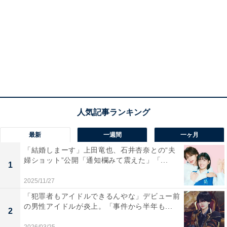
最新
一週間
一ヶ月
「結婚しまーす」上田竜也、石井杏奈との“夫
婦ショット”公開「通知欄みて震えた」「...
1
2025/11/27
「犯罪者もアイドルできるんやな」デビュー前
の男性アイドルが炎上。「事件から半年も...
2