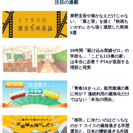
注目の連載
東野圭吾や湊かなえだけじゃな
い、「業と罪」を描く『映画ち
いかわ』から強く連想した映画
8選
20年間「駆け込み実績ゼロ」の
学校も…「こども110番の家」
は本当に必要？ PTAが直面する
理想と現実
「青春18きっぷ」販売激減の裏
に何が？ 連続利用の厳格化だけ
ではない「本当の理由」
「移民」に冷たいのはどっちな
のか？ スイスの厳格過ぎる学歴
選別と、日本の曖昧過ぎる外国