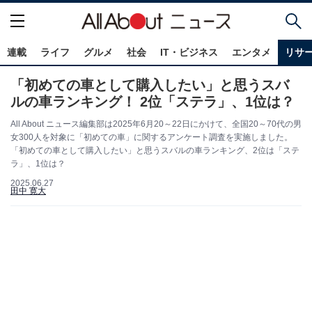
連載
ライフ
グルメ
社会
IT・ビジネス
エンタメ
リサ
「初めての車として購入したい」と思うスバ
ルの車ランキング！ 2位「ステラ」、1位は？
All About ニュース編集部は2025年6月20～22日にかけて、全国20～70代の男
女300人を対象に「初めての車」に関するアンケート調査を実施しました。
「初めての車として購入したい」と思うスバルの車ランキング、2位は「ステ
ラ」、1位は？
2025.06.27
田中 寛大