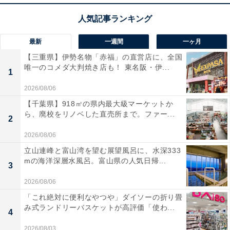
最新
一週間
一ヶ月
【三重県】伊勢名物「赤福」の直営店に、全国
唯一のコメダ大判焼き店も！ 東名阪・伊...
1
2026/08/06
【千葉県】918㎡の県内最大級マーケットか
ら、廃校をリノベした直売所まで。ファー...
2
2026/08/06
立山連峰と富山湾を望む展望風呂に、水深333
mの海洋深層水風呂。富山県の人気日帰...
3
2026/08/06
「これ絶対に便利なやつや」ダイソーの折り畳
み式ランドリーバスケットが高評価「使わ...
4
2026/08/03