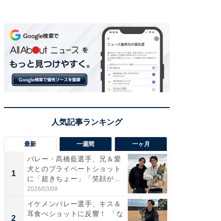
最新
一週間
一ヶ月
バレー・髙橋藍選手、兄＆愛
「さす
犬とのプライベートショット
は」高
1
1
に「超きちょー」「笑顔が見
災地を
れ...
「カ...
2026/03/08
2026/08/0
イケメンバレー選手、キス＆
「え、
耳食べショットに反響！ 「な
芸人、2
2
2