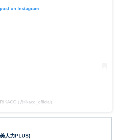
 post on Instagram
 RIKACO (@rikaco_official)
 (美人力PLUS)