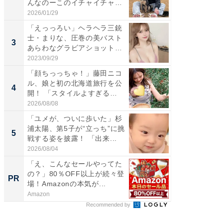
んなのーこのイチャイチャ
エットに
感...
2026/01/29
2026/08/0
「えっっろい」ヘラヘラ三銃
「脚が
士・まりな、圧巻の美バスト
横川尚
3
3
あらわなグラビアショット公
ムキな姿
開...
刃...
2023/09/29
2026/08/0
「顔ちっっちゃ！」藤田ニコ
「脳がバ
ル、娘と初の北海道旅行を公
装姿が話
4
4
開！ 「スタイルよすぎる
のお父さ
よ〜...
2026/08/08
2026/08/0
「ユメが、ついに歩いた」杉
「急に
浦太陽、第5子が“立っち”に挑
る」広
5
5
戦する姿を披露！ 「出来...
ョット
た」の..
2026/08/04
2026/08/0
「え、こんなセールやってた
みずほ×
の？」80％OFF以上が続々登
創出
PR
PR
場！Amazonの本気が...
Amazon
Blue Lab
Recommended by