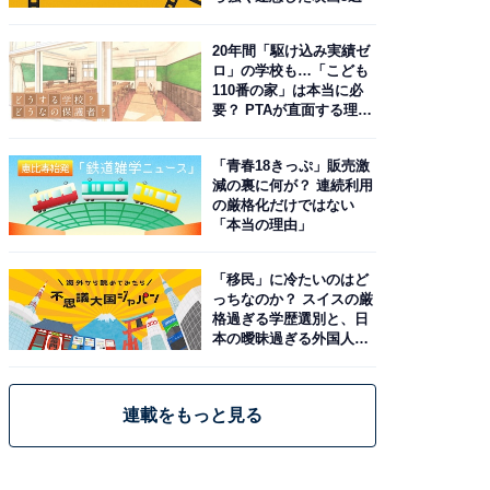
20年間「駆け込み実績ゼ
ロ」の学校も…「こども
110番の家」は本当に必
要？ PTAが直面する理想
と現実
「青春18きっぷ」販売激
減の裏に何が？ 連続利用
の厳格化だけではない
「本当の理由」
「移民」に冷たいのはど
っちなのか？ スイスの厳
格過ぎる学歴選別と、日
本の曖昧過ぎる外国人政
策
連載をもっと見る