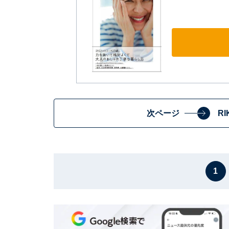
次ページ
R
1