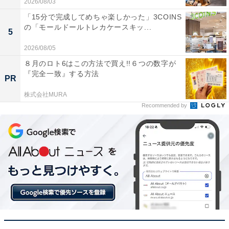
2026/08/03
「15分で完成してめちゃ楽しかった」3COINS
の「モールドールトレカケースキッ...
シャープ 空気清浄機 KC-J50C-H プラズマクラスター
5
7000 13畳 10年フィルター 花粉 ウイルス ペット 消臭 薄
2026/08/05
型 加湿500mL
８月のロト6はこの方法で買え!!６つの数字が
Amazonで見る
『完全一致』する方法
PR
株式会社MURA
シャープ「PK-S1801-B」
Recommended by
シャープ サーキュレーター PK-S1801-B 大風量 低騒音 プ
ラズマクラスター NEXT 首振り タイマー機能 DCモータ
ー 部屋干し 衣類消臭 アッシュ ブラック