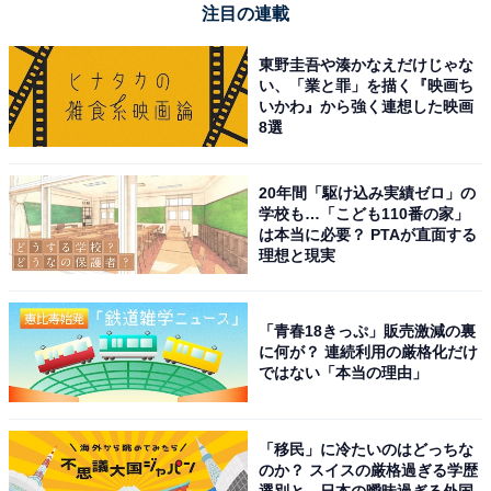
注目の連載
Amazonで見る
東野圭吾や湊かなえだけじゃな
い、「業と罪」を描く『映画ち
いかわ』から強く連想した映画
シャープ「4T-C55FN2」
8選
20年間「駆け込み実績ゼロ」の
学校も…「こども110番の家」
は本当に必要？ PTAが直面する
理想と現実
シャープ4K 倍速 液晶 テレビ 4T-C55FN2 55V型 上位モデ
「青春18きっぷ」販売激減の裏
ル AQUOS N-Blackパネル AI 回転式スタンド Google TV
に何が？ 連続利用の厳格化だけ
Amazonで見る
ではない「本当の理由」
「移民」に冷たいのはどっちな
シャープ「IB-WX901-B」
のか？ スイスの厳格過ぎる学歴
選別と、日本の曖昧過ぎる外国