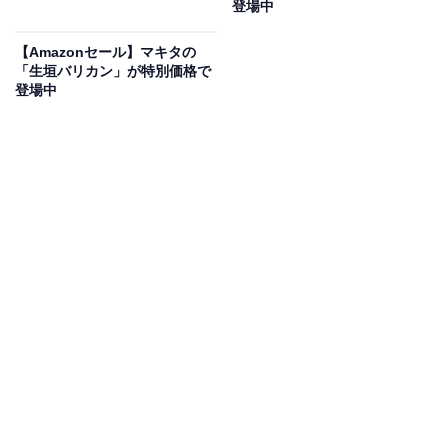
登場中
この商品のおすすめポイントは？
定格除湿能力は11〜13L/日、衣類乾燥「速乾」モードで
【Amazonセール】マキタの
「生垣バリカン」が特別価格で
は最大14L/日のパワーを発揮。
梅雨時なら約64分、寒い
登場中
冬でも約80分で洗濯物を乾かせるスピード感
が魅力で
す。
50Hzで14〜28畳、60Hzで16〜33畳と広範囲に対
応
。さらに
プラズマクラスター機能で約12畳分の空間を
清浄に保ち
、カビやニオイ対策も抜かりなし。
ユーザーからは「衣類の消臭もできるところが気に入っ
ています」「除湿能力は大満足です」という声があがっ
ています。湿気に悩んでいる人や、室内干しをする人
は、購入を検討してみてもよいかもしれません。