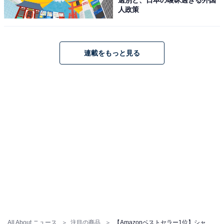
人政策
連載をもっと見る
シャープ ヘアドライヤー IB-WX901-B プラズマクラスタ
ー ドレープフロー 速乾 大風量 枝毛切れ毛抑制 静電気抑
制 ミッドナイトブラック
Amazonで見る
シャープ「RE-WF232-B」
All About ニュース
注目の商品
【Amazonベストセラー1位】シャープ「除湿機」は梅雨のじめじめにもしっかり対応！