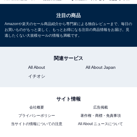
注目の商品
シャープ 過熱水蒸気 オーブンレンジ 23L 1段調理 ブラッ
ク RE-WF232-B シンプル操作 コンパクト 一人暮らし 二
Amazonや楽天のセール商品紹介から専門家による独自レビューまで、毎日の
人暮らし らくチン!（絶対湿度）センサー ノンフライ調理
お買いものがもっと楽しく、もっとお得になる注目の商品情報をお届け。見
トースト スチームあたため ワイドフラット庫内 簡単お手
逃したくない大規模セールの情報も満載です。
入れ
Amazonで見る
関連サービス
All About
All About Japan
イチオシ
サイト情報
会社概要
広告掲載
プライバシーポリシー
著作権・商標・免責事項
当サイトの情報についての注意
All About ニュースについて