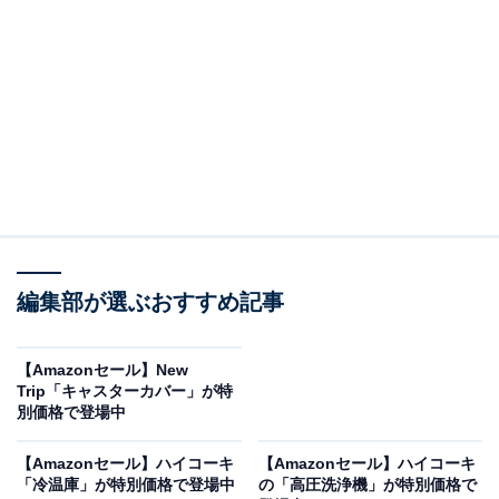
ッキリ乾燥
シャープ 衣類乾燥 除湿機 CV-RH140-W ハイブリッド方
式 14L/日 年中速乾タイプ プラズマクラスター25000 部屋
干し 消臭 広角ワイドルーバー
編集部が選ぶおすすめ記事
Amazonで見る
【Amazonセール】New
「除湿機」カテゴリでベストセラー1位を獲得している
Trip「キャスターカバー」が特
別価格で登場中
のは、シャープ「CV-RH140-W」です。価格は記事執筆
時点で、税込み3万7800円となっています。
【Amazonセール】ハイコーキ
【Amazonセール】ハイコーキ
「冷温庫」が特別価格で登場中
の「高圧洗浄機」が特別価格で