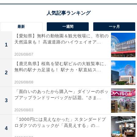
最新
一週間
一ヶ月
【愛知県】無料の動物園＆観光牧場に、市初の
天然温泉も！ 高速道路のハイウェイオア...
1
2026/08/07
【鹿児島県】桜島を望む駅ビルの大観覧車に、
無料の駅ナカ足湯も！ 駅ナカ・駅直結ス...
2
【あわせて買いたい】シャープの人気商品5選
2026/08/08
「面白いのあったから購入〜」ダイソーのポッ
シャープ「KC-J50C-H」
プアップランドリーバッグが話題。“さま...
3
2026/08/03
「1000円には見えなかった」スタンダードプ
ロダクツのリュックが「高見えする」の...
4