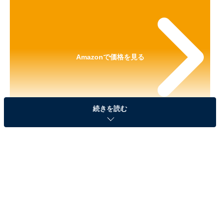
Amazonで価格を見る
続きを読む
※以下の情報は2025年6月25日17時45分現在のもので
す。値段の変更、売り切れの場合もあります。
※本記事で紹介している商品の購入やサービスの利用により、売上の一部が
オールアバウトに還元されることがあります。
シャープ「CV-RH140-W」なら梅雨の洗濯物もス