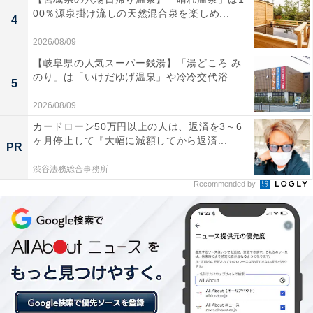
00％源泉掛け流しの天然混合泉を楽しめ...
4
[New Trip] スーツケース キャリーケース 拡張機能付き 機
内持ち込み 軽量 キャリーバック Sサイズ 40L 2～3泊 ブ
2026/08/09
ラック色
【岐阜県の人気スーパー銭湯】「湯どころ み
Amazonで見る
のり」は「いけだゆげ温泉」や冷冷交代浴...
5
2026/08/09
New Trip「ZB1101」
カードローン50万円以上の人は、返済を3～6
ヶ月停止して『大幅に減額してから返済...
PR
渋谷法務総合事務所
Recommended by
[New Trip] スーツケース キャリーケース PC100%ボディ
アルミフレームタイプ 大型 Mサイズ 60L 4～7泊 ブラッ
ク色
Amazonで見る