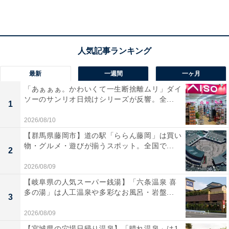
最新
一週間
一ヶ月
「あぁぁぁ。かわいくて一生断捨離ムリ」ダイ
ソーのサンリオ日焼けシリーズが反響。全...
1
【あわせて買いたい】New Tripの人気商品5選
2026/08/10
【群馬県藤岡市】道の駅「ららん藤岡」は買い
New Trip「GB0201」
物・グルメ・遊びが揃うスポット。全国で...
2
2026/08/09
【岐阜県の人気スーパー銭湯】「六条温泉 喜
多の湯」は人工温泉や多彩なお風呂・岩盤...
3
2026/08/09
【宮城県の穴場日帰り温泉】「晴れ温泉」は1