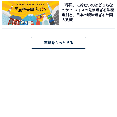
「移民」に冷たいのはどっちな
のか？ スイスの厳格過ぎる学歴
選別と、日本の曖昧過ぎる外国
人政策
[New Trip] スーツケース ストッパー付き キャリーケース
連載をもっと見る
キャリーバック 耐衝撃 大型 軽量 Mサイズ 60L 4～7泊 ブ
ルー
Amazonで見る
New Trip「GB0701」