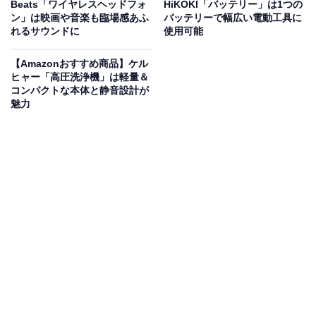
Beats「ワイヤレスヘッドフォ
HiKOKI「バッテリー」は1つの
ト。タイヤの摩耗や床へのキズ、ホコリの付着を防げま
ン」は映画や音楽も臨場感あふ
バッテリーで幅広い電動工具に
れるサウンドに
使用可能
す。
静音性にも優れている
ため、マンション内や早朝・
深夜の移動でも音を気にせず使えるのが嬉しいところ
。
【Amazonおすすめ商品】ケル
10個入りセット
なので、家族分や予備用にもぴったりで
ヒャー「高圧洗浄機」は軽量＆
コンパクトな本体と静音設計が
す。
魅力
ユーザーからは「汚れもつきにくく、途中で外れる事も
なく良かった」「持っているスーツケースのキャスター
とサイズぴったり」という声があがっています。旅行や
出張が多い人や、スーツケースを長持ちさせたい人は、
購入を検討してみてもよいかもしれません。