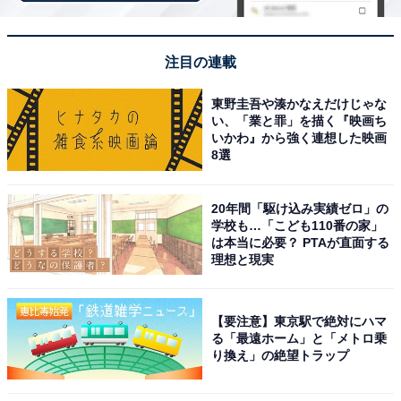
New Trip「GB0702P-02」
注目の連載
東野圭吾や湊かなえだけじゃな
い、「業と罪」を描く『映画ち
いかわ』から強く連想した映画
8選
20年間「駆け込み実績ゼロ」の
学校も…「こども110番の家」
[New Trip] スーツケース フロントオープン 機内持ち込み
は本当に必要？ PTAが直面する
キャリーケース 前開き Sサイズ 40リットル 1-3泊 ブルー
理想と現実
色
Amazonで見る
【要注意】東京駅で絶対にハマ
る「最遠ホーム」と「メトロ乗
り換え」の絶望トラップ
New Trip「GB0701Plus」