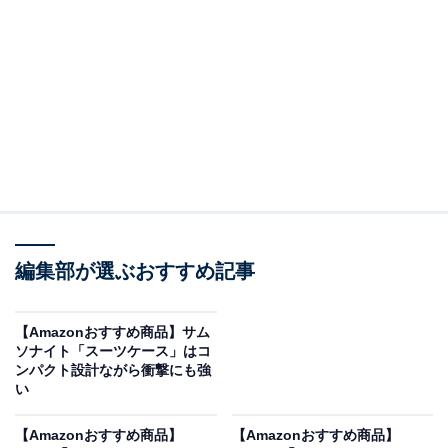
[New Trip] 【10個セット】 キャスターカバー スーツケー
ス タイヤカバー キャリーケース 車輪カバー 脱落防止 車
輪保護 騒音低減 適用直径5.5±0.2cm グリーン
Amazonで見る
New Tripの「キャスターカバー」は現在33％オフの特別
価格・税込920円で購入することが可能です。
編集部が選ぶおすすめ記事
この商品のおすすめポイントは？
【Amazonおすすめ商品】サム
ソナイト「スーツケース」はコ
New Tripのキャスターカバーは、
スーツケースのキャス
ンパクト設計ながら衝撃にも強
ターを保護しつつ、騒音や汚れを軽減してくれる便利ア
い
イテム
。
耐衝撃・高弾性のしっかりフィットするシリコ
【Amazonおすすめ商品】
【Amazonおすすめ商品】
ン素材
を使用しており、移動中に外れにくいのがポイン