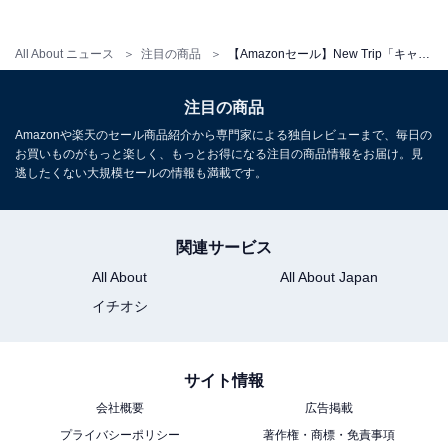
[New Trip] スーツケース キャリーケース 機内持ち込み 軽
All About ニュース
注目の商品
【Amazonセール】New Trip「キャスターカバー」が特別価格で登場中
量 大型 S/M/Lサイズ キャリーバッグ 耐衝撃 大容量 ファ
スナータイプ 静音 ダブルキャスター TSAロック 海外 旅
行 ビジネス 出張 (ホワイト、Sサイズ/機内持ち込み：1～
注目の商品
3泊/40L)
Amazonや楽天のセール商品紹介から専門家による独自レビューまで、毎日の
Amazonで見る
お買いものがもっと楽しく、もっとお得になる注目の商品情報をお届け。見
逃したくない大規模セールの情報も満載です。
関連サービス
All About
All About Japan
イチオシ
サイト情報
会社概要
広告掲載
プライバシーポリシー
著作権・商標・免責事項