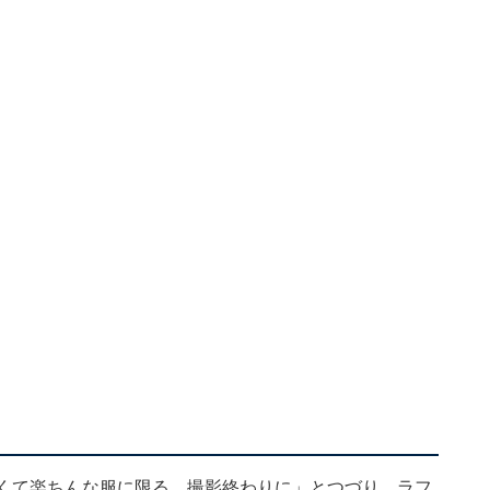
良くて楽ちんな服に限る 撮影終わりに」とつづり、ラフ