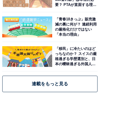
要？ PTAが直面する理想
と現実
「青春18きっぷ」販売激
減の裏に何が？ 連続利用
の厳格化だけではない
「本当の理由」
「移民」に冷たいのはど
っちなのか？ スイスの厳
格過ぎる学歴選別と、日
本の曖昧過ぎる外国人政
策
連載をもっと見る