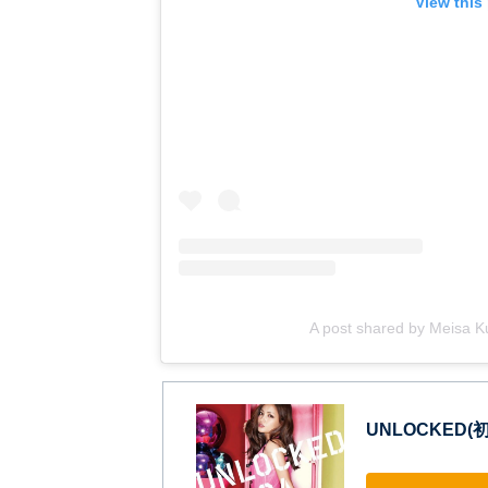
View this
A post shared by Meisa
UNLOCKED(