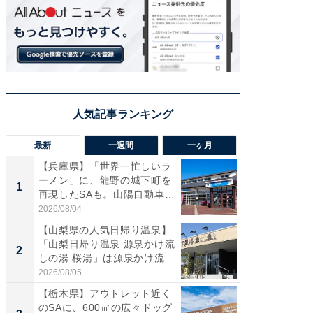
最新
一週間
一ヶ月
【兵庫県】「世界一忙しいラ
「気に
ーメン」に、龍野の城下町を
る〜」3
1
1
再現したSAも。山陽自動車
バー」
道...
好...
2026/08/04
2026/07/3
【山梨県の人気日帰り温泉】
【三重
「山梨日帰り温泉 源泉かけ流
「鈴鹿天
2
2
しの湯 桜湯」は源泉かけ流...
は100
2026/08/05
2026/08/0
【栃木県】アウトレット近く
「ミニオ
のSAに、600㎡の広々ドッグ
ッグ！ 