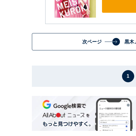
次ページ
黒木
1