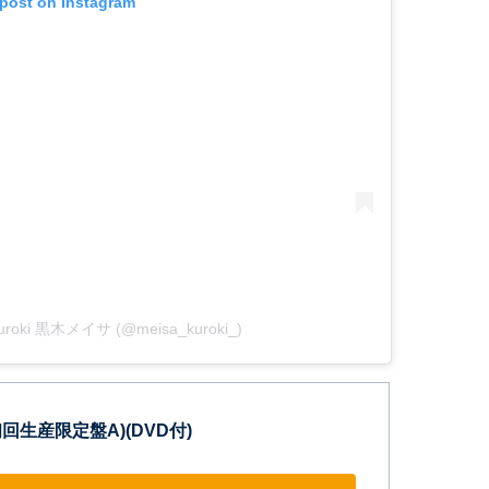
 post on Instagram
 Kuroki 黒木メイサ (@meisa_kuroki_)
初回生産限定盤A)(DVD付)