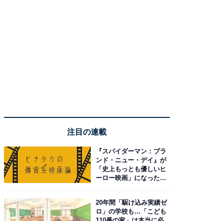
注目の連載
『スパイダーマン：ブラ
ンド・ニュー・デイ』が
「史上もっとも優しいヒ
ーロー映画」になった理
由。予習したい作品は？
20年間「駆け込み実績ゼ
ロ」の学校も…「こども
110番の家」は本当に必