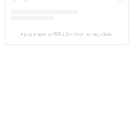
A post shared by 西野未姫 (@nishinomiki_official)