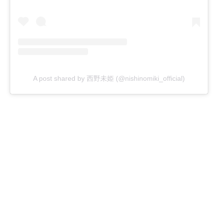
A post shared by 西野未姫 (@nishinomiki_official)