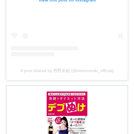
View this post on Instagram
A post shared by 西野未姫 (@nishinomiki_official)