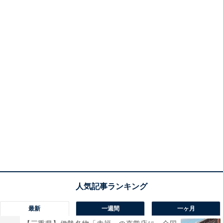
最新
一週間
一ヶ月