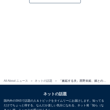
All About ニュース
ネットの話題
「嫉妬する夫」西野未姫、娘とのおそろい披露も…「凄い形相で睨んでます」「ヤキモチけー可愛い」
ネットの話題
国内外のSNSで話題の人＆トピックをタイムリーにお届けします。知ってる
だけでちょっと得する、なんだか楽しい気分になれる、ネット発「知ら（な