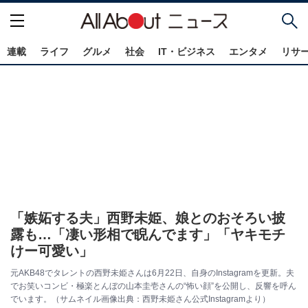
連載
ライフ
グルメ
社会
IT・ビジネス
エンタメ
リサ
「嫉妬する夫」西野未姫、娘とのおそろい披
露も…「凄い形相で睨んでます」「ヤキモチ
けー可愛い」
元AKB48でタレントの西野未姫さんは6月22日、自身のInstagramを更新。夫
でお笑いコンビ・極楽とんぼの山本圭壱さんの“怖い顔”を公開し、反響を呼ん
でいます。（サムネイル画像出典：西野未姫さん公式Instagramより）