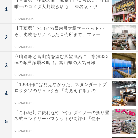
【三重県】伊勢名物「赤福」の直営店に、全国
唯一のコメダ大判焼き店も！ 東名阪・伊...
1
2026/08/06
【千葉県】918㎡の県内最大級マーケットか
ら、廃校をリノベした直売所まで。ファー...
2
2026/08/06
立山連峰と富山湾を望む展望風呂に、水深333
mの海洋深層水風呂。富山県の人気日帰...
3
2026/08/06
「1000円には見えなかった」スタンダードプ
ロダクツのリュックが「高見えする」の...
4
2026/08/03
「これ絶対に便利なやつや」ダイソーの折り畳
み式ランドリーバスケットが高評価「使わ...
5
2026/08/03