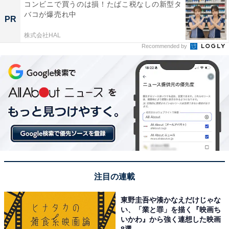
コンビニで買うのは損！たばこ税なしの新型タ
バコが爆売れ中
PR
株式会社HAL
Recommended by
注目の連載
東野圭吾や湊かなえだけじゃな
い、「業と罪」を描く『映画ち
いかわ』から強く連想した映画