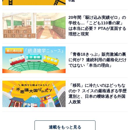
8選
20年間「駆け込み実績ゼロ」の
学校も…「こども110番の家」
は本当に必要？ PTAが直面する
理想と現実
「青春18きっぷ」販売激減の裏
に何が？ 連続利用の厳格化だけ
ではない「本当の理由」
「移民」に冷たいのはどっちな
のか？ スイスの厳格過ぎる学歴
選別と、日本の曖昧過ぎる外国
人政策
連載をもっと見る