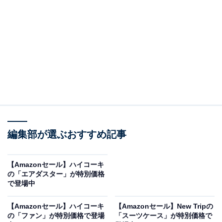
Anker MagGo Wireless Charging Station (3-in-1,
Foldable Pad) ブラック
Amazonで見る
編集部が選ぶおすすめ記事
Ankerのワイヤレス充電ステーション「MagGo Wireless
【Amazonセール】ハイコーキ
Charging Station」は現在23％オフの特別価格・税込
の「エアダスター」が特別価格
で登場中
9990円で購入することが可能です。
【Amazonセール】ハイコーキ
【Amazonセール】New Tripの
この商品のおすすめポイントは？
の「ファン」が特別価格で登場
「スーツケース」が特別価格で