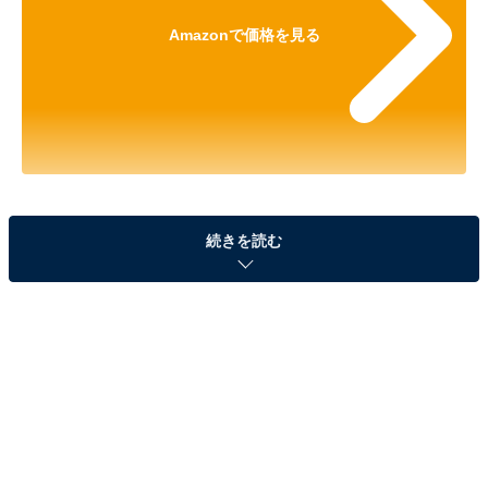
Amazonで価格を見る
※以下のセール情報は2025年6月23日17時45分現在のも
続きを読む
のです。値段の変更、売り切れの場合もあります。
※本記事で紹介している商品の購入やサービスの利用により、売上の一部が
オールアバウトに還元されることがあります。
Ankerの「ワイヤレス充電ステーション」が23％
オフで登場！