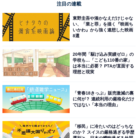
注目の連載
東野圭吾や湊かなえだけじゃな
い、「業と罪」を描く『映画ち
いかわ』から強く連想した映画
8選
Anker PowerPort III 3-Port 65W Pod ブラック
Amazonで見る
20年間「駆け込み実績ゼロ」の
学校も…「こども110番の家」
は本当に必要？ PTAが直面する
理想と現実
Anker「Nano Charger (130W, 6 Ports)」
「青春18きっぷ」販売激減の裏
に何が？ 連続利用の厳格化だけ
ではない「本当の理由」
「移民」に冷たいのはどっちな
のか？ スイスの厳格過ぎる学歴
選別と、日本の曖昧過ぎる外国