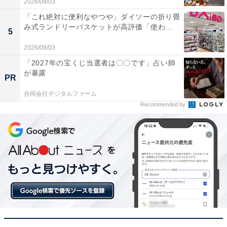
2026/08/03
「これ絶対に便利なやつや」ダイソーの折り畳
み式ランドリーバスケットが高評価「使わ...
5
2026/08/03
「2027年の宝くじ当選者は〇〇です」占い師
が暴露
PR
Anker Nano II 65W
合同会社デジタルファーム
Amazonで見る
Recommended by
Anker「PowerPort III 3-Port 65W Pod (USB PD 充
電器 USB-A & USB-C 3ポート)」