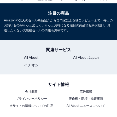
Cable)ブラック
Amazonで見る
注目の商品
Amazonや楽天のセール商品紹介から専門家による独自レビューまで、毎日の
お買いものがもっと楽しく、もっとお得になる注目の商品情報をお届け。見
逃したくない大規模セールの情報も満載です。
Anker「MagGo Power Bank (10000mAh, Slim)」
関連サービス
All About
All About Japan
イチオシ
サイト情報
会社概要
広告掲載
プライバシーポリシー
著作権・商標・免責事項
Anker MagGo Power Bank (10000mAh, Slim) ブラック
当サイトの情報についての注意
All About ニュースについて
Amazonで見る