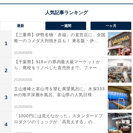
最新
一週間
一ヶ月
【三重県】伊勢名物「赤福」の直営店に、全国
唯一のコメダ大判焼き店も！ 東名阪・伊...
1
2026/08/06
【千葉県】918㎡の県内最大級マーケットか
ら、廃校をリノベした直売所まで。ファー...
2
2026/08/06
立山連峰と富山湾を望む展望風呂に、水深333
【あわせて買いたい】Ankerの人気商品5選
mの海洋深層水風呂。富山県の人気日帰...
3
2026/08/06
Anker「Nano II 65W (PD 充電器 USB-C)」
「1000円には見えなかった」スタンダードプ
ロダクツのリュックが「高見えする」の...
4