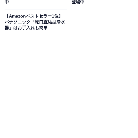
中
登場中
iPhone・Apple Watch・AirPodsを同時に充電できる3-
in-1モデル
。Qi2規格＆MagSafe対応で、
最大15Wの高速
【Amazonベストセラー1位】
ワイヤレス充電を実現
しています。
折りたたみ可能な省
パナソニック「蛇口直結型浄水
器」はお手入れも簡単
スペース設計
で、デスクやナイトテーブル上もスッキ
リ。付属の40WアダプタとUSB-Cケーブルですぐに使え
るのもポイント。出張や旅行先にも持ち出しやすく、ビ
ジネスパーソンやAppleユーザーにぴったりの一台で
す。
ユーザーからは「軽量でよいです」「3台同時に充電で
きるのがいいです」という声があがっています。多くの
ガジェットを併用する機会が多い人や、荷物を少しでも
減らしたい人は、購入を検討してみてもよいかもしれま
せん。