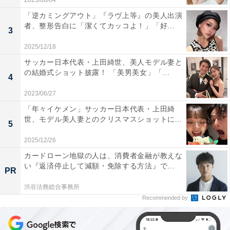
2023/08/04
「逆カミングアウト」『ラヴ上等』の美人出演
者、整形告白に「潔くてカッコよ！」「好...
3
2025/12/18
サッカー日本代表・上田綺世、美人モデル妻と
の結婚式ショット披露！ 「美男美女」「...
4
2023/06/27
「年々イケメン」サッカー日本代表・上田綺
世、モデル美人妻とのクリスマスショットに...
5
2025/12/26
カードローン地獄の人は、消費者金融が教えな
い『返済停止して減額・免除する方法』で...
PR
渋谷法務総合事務所
Recommended by