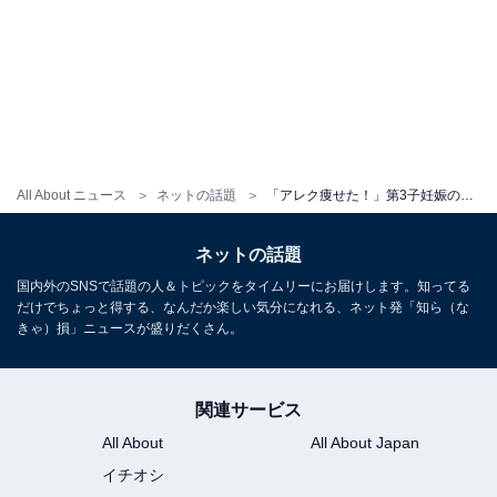
All About ニュース
ネットの話題
「アレク痩せた！」第3子妊娠の川崎希、過去と現在のマタニティフォト公開「若くなってる」「変わらず美」
ネットの話題
国内外のSNSで話題の人＆トピックをタイムリーにお届けします。知ってる
だけでちょっと得する、なんだか楽しい気分になれる、ネット発「知ら（な
きゃ）損」ニュースが盛りだくさん。
関連サービス
All About
All About Japan
イチオシ