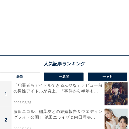
最新
一週間
一ヶ月
「犯罪者もアイドルできるんやな」デビュー前
の男性アイドルが炎上。「事件から半年も...
1
2026/03/25
藤田ニコル、稲葉友との結婚報告＆ウエディン
グフォト公開！ 池田エライザ＆内田理央...
2