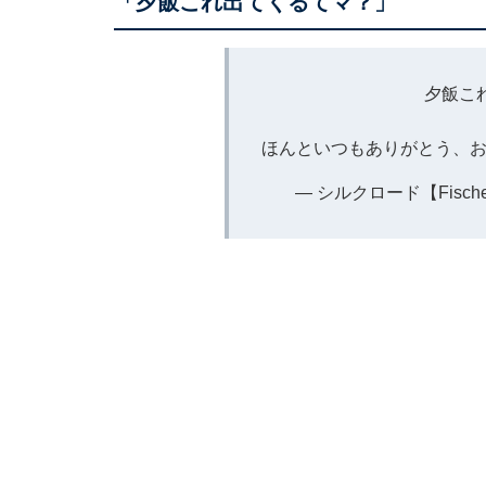
「夕飯これ出てくるてマ？」
夕飯こ
ほんといつもありがとう、お疲
— シルクロード【Fischer'