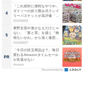
「これ絶対に便利なやつや」
「これ
ダイソーの折り畳み式ランド
ダイソ
4
4
リーバスケットが高評価「使
リーバ
わ...
わ...
2026/08/03
2026/08/0
東野圭吾や湊かなえだけじゃ
「100
ない、「業と罪」を描く『映
スタン
5
5
画ちいかわ』から強く連想し
ュックが
た...
2026/08/07
2026/08/0
「今日の目玉商品は？」毎日
全国の
変わるAmazonタイムセール
付きの
PR
PR
が見逃せない
Amazon
COCO VIL
Recommended by