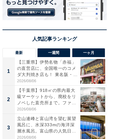
最新
一週間
一ヶ月
【三重県】伊勢名物「赤福」
【兵庫
の直営店に、全国唯一のコメ
ーメン
1
1
ダ大判焼き店も！ 東名阪・
再現した
伊...
道...
2026/08/06
2026/08/0
【千葉県】918㎡の県内最大
ステラ
級マーケットから、廃校をリ
詰め放題
2
2
ノベした直売所まで。ファ
00円で「
ー...
2026/08/06
2026/08/0
立山連峰と富山湾を望む展望
「面白
風呂に、水深333mの海洋深
入〜」
3
3
層水風呂。富山県の人気日
プラン
帰...
題。“さま
2026/08/06
2026/08/0