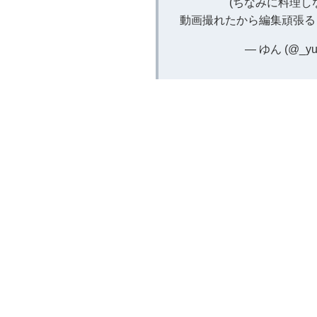
(ちなみに料理し
動画撮れたから編集頑張る！
— ゆん (@_yu