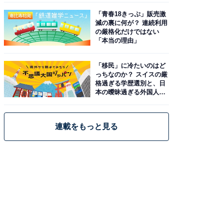
「青春18きっぷ」販売激
減の裏に何が？ 連続利用
の厳格化だけではない
「本当の理由」
「移民」に冷たいのはど
っちなのか？ スイスの厳
格過ぎる学歴選別と、日
本の曖昧過ぎる外国人政
策
連載をもっと見る