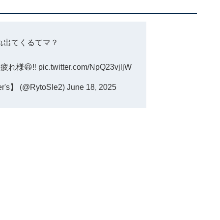
れ出てくるてマ？
れ様😆‼️
pic.twitter.com/NpQ23vjljW
s】 (@RytoSle2)
June 18, 2025