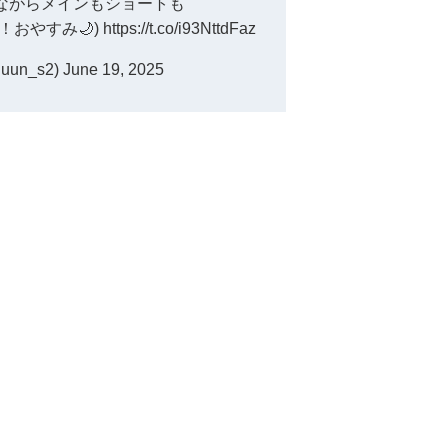
ながらメインもショートも
おやすみ🌙)
https://t.co/i93NttdFaz
uun_s2)
June 19, 2025