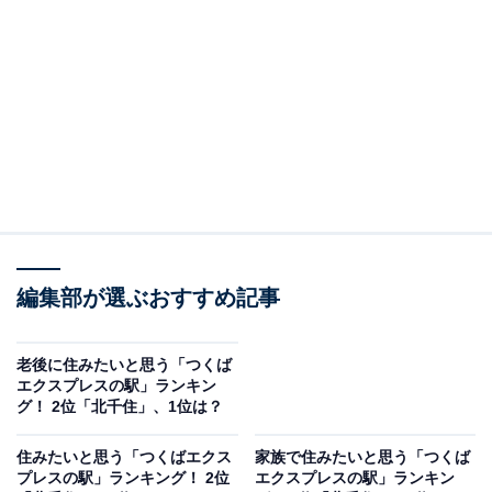
ナル駅・北千住は、駅前のにぎわいと生活利便性が共存
するエリアです。大型商業施設に加え、老舗の飲食店や
アーケード商店街などが立ち並び、歩くだけでも楽しめ
る下町的な魅力にあふれています。
回答者からは「商店街もあり昔ながらのお店も新しいお
店も充実していると思うから」（50代男性／東京都）、
「丸井もあって、買い物が便利だから」（40代女性／東
京都）、「駅前が繁華街になっており、常に賑わってい
る」（40代男性／神奈川県）などのコメントがありまし
編集部が選ぶおすすめ記事
た。
老後に住みたいと思う「つくば
エクスプレスの駅」ランキン
グ！ 2位「北千住」、1位は？
住みたいと思う「つくばエクス
家族で住みたいと思う「つくば
プレスの駅」ランキング！ 2位
エクスプレスの駅」ランキン