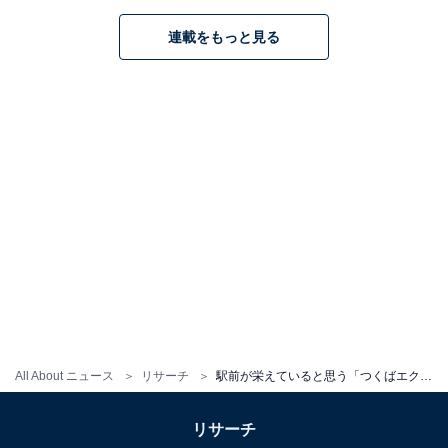
連載をもっと見る
All About ニュース
リサーチ
駅前が栄えていると思う「つくばエクスプレスの駅」ランキング！ 2位「北千住」、１位は？
リサーチ