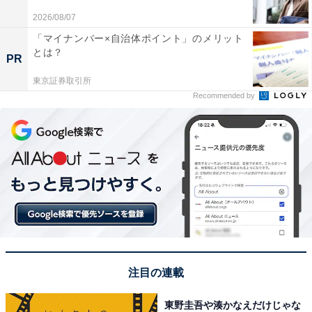
2026/08/07
「マイナンバー×自治体ポイント」のメリット
とは？
PR
東京証券取引所
Recommended by
こちらもおすすめ
1人暮らしで住みたいと思う「つくばエクスプレ
スの駅」ランキング！ 2位「北千住」、1位は？
注目の連載
東野圭吾や湊かなえだけじゃな