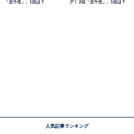
「北千住」、1位は？
グ！ 2位「北千住」、1位は？
1位：秋葉原／132票
1位は「秋葉原」でした。秋葉原の駅前は、つくばエク
スプレス沿線でも群を抜いて都市的なにぎわいを見せる
エリアです。家電量販店やアニメ・ゲーム関連ショッ
プ、さらにはビジネスビルやホテルがひしめき合い、週
末には国内外から多くの人が訪れます。
回答者のコメントを見ると「街の景観もさることなが