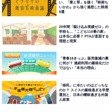
い、「業と罪」を描く『映画ち
いかわ』から強く連想した映画
1
2
8選
20年間「駆け込み実績ゼロ」の
学校も…「こども110番の家」
は本当に必要？ PTAが直面する
理想と現実
「青春18きっぷ」販売激減の裏
に何が？ 連続利用の厳格化だけ
ではない「本当の理由」
「移民」に冷たいのはどっちな
のか？ スイスの厳格過ぎる学歴
選別と、日本の曖昧過ぎる外国
人政策