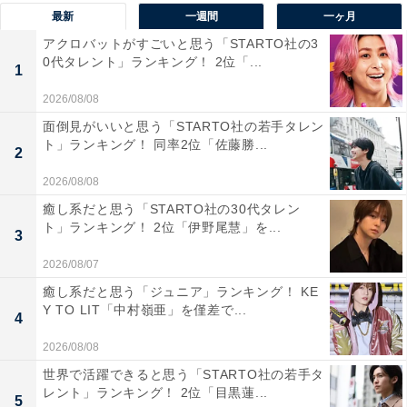
ら、人の流れも昼夜問わずして賑やかで活気のある街だ
最新
一週間
一ヶ月
なと」（50代女性／茨城県）、「現在の職場だが色々と
アクロバットがすごいと思う「STARTO社の3
おいしいものやヨドバシカメラなどがあるため」（20代
0代タレント」ランキング！ 2位「...
1
女性／東京都）、「電器屋さんも多く、オフィスやお店
2026/08/08
も多く、いつ行っても、人でごった返しています」（50
面倒見がいいと思う「STARTO社の若手タレン
代女性／埼玉県）といった声がありました。
ト」ランキング！ 同率2位「佐藤勝...
2
2026/08/08
※回答者のコメントは原文ママです
癒し系だと思う「STARTO社の30代タレン
ト」ランキング！ 2位「伊野尾慧」を...
3
8位までの全ランキング結果を見
次ページ
2026/08/07
る
癒し系だと思う「ジュニア」ランキング！ KE
Y TO LIT「中村嶺亜」を僅差で...
4
2026/08/08
世界で活躍できると思う「STARTO社の若手タ
レント」ランキング！ 2位「目黒蓮...
5