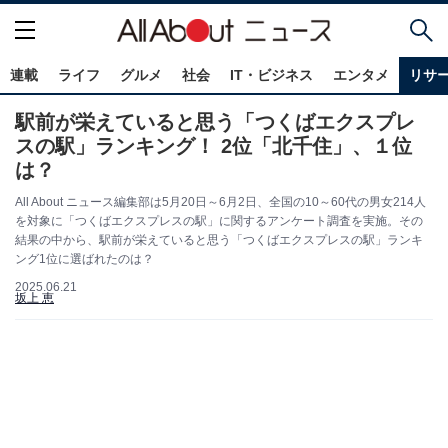
連載
ライフ
グルメ
社会
IT・ビジネス
エンタメ
リサ
駅前が栄えていると思う「つくばエクスプレ
スの駅」ランキング！ 2位「北千住」、１位
は？
All About ニュース編集部は5月20日～6月2日、全国の10～60代の男女214人
を対象に「つくばエクスプレスの駅」に関するアンケート調査を実施。その
結果の中から、駅前が栄えていると思う「つくばエクスプレスの駅」ランキ
ング1位に選ばれたのは？
2025.06.21
坂上 恵