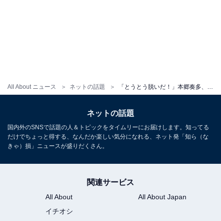
All About ニュース
ネットの話題
「とうとう脱いだ！」本郷奏多、“24時間お風呂チャレンジ”動画に「推しの風呂を覗けるだと！？」の声！
ネットの話題
国内外のSNSで話題の人＆トピックをタイムリーにお届けします。知ってる
だけでちょっと得する、なんだか楽しい気分になれる、ネット発「知ら（な
きゃ）損」ニュースが盛りだくさん。
関連サービス
All About
All About Japan
イチオシ