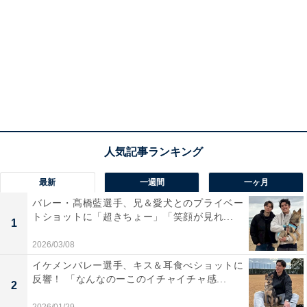
最新
一週間
一ヶ月
バレー・髙橋藍選手、兄＆愛犬とのプライベー
トショットに「超きちょー」「笑顔が見れ...
1
2026/03/08
イケメンバレー選手、キス＆耳食べショットに
反響！ 「なんなのーこのイチャイチャ感...
2