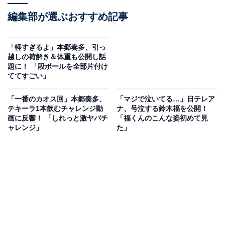
編集部が選ぶおすすめ記事
「軽すぎるよ」本郷奏多、引っ
越しの荷解き＆体重も公開し話
題に！ 「段ボールを全部片付け
ててすごい」
「一番のカオス回」本郷奏多、
「マジで泣いてる…」日テレア
テキーラ1本飲むチャレンジ動
ナ、号泣する鈴木福を公開！
画に反響！ 「しれっと激ヤバチ
「福くんのこんな姿初めて見
ャレンジ」
た」