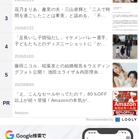
2026/01/29
花乃まりあ、趣里の夫・三山凌輝と「二人で時
間を過ごしたことは事実」と認める。「不...
3
2026/07/22
「足長いし子煩悩だし」イケメンバレー選手、
子どもたちとのディズニーショットに「か...
4
2026/01/03
藤田ニコル、稲葉友との結婚報告＆ウエディン
グフォト公開！ 池田エライザ＆内田理央...
5
2023/08/04
「え、こんなセールやってたの？」80％OFF
以上が続々登場！Amazonの本気が...
PR
Amazon
Recommended by