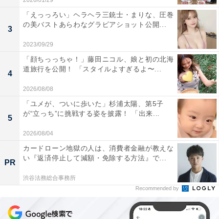
2026/01/29
「えっっろい」ヘラヘラ三銃士・まりな、圧巻
の美バストあらわなグラビアショット公開...
3
2023/09/29
「顔ちっっちゃ！」藤田ニコル、娘と初の北海
道旅行を公開！ 「スタイルよすぎるよ〜...
4
2026/08/08
「ユメが、ついに歩いた」杉浦太陽、第5子
が“立っち”に挑戦する姿を披露！ 「出来...
5
2026/08/04
カードローン地獄の人は、消費者金融が教えな
い『返済停止して減額・免除する方法』で...
PR
渋谷法務総合事務所
Recommended by