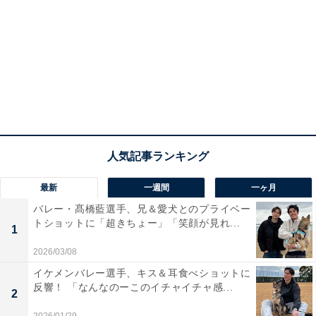
最新
一週間
一ヶ月
バレー・髙橋藍選手、兄＆愛犬とのプライベー
トショットに「超きちょー」「笑顔が見れ...
1
2026/03/08
イケメンバレー選手、キス＆耳食べショットに
反響！ 「なんなのーこのイチャイチャ感...
2