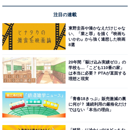
Apple iPhone 16 (128 GB) - ホワイト SIMフリー 5G対応
Amazonで見る
注目の連載
東野圭吾や湊かなえだけじゃな
い、「業と罪」を描く『映画ち
Apple「iPhone 16 Pro」
いかわ』から強く連想した映画
8選
20年間「駆け込み実績ゼロ」の
学校も…「こども110番の家」
は本当に必要？ PTAが直面する
理想と現実
Apple iPhone 16 Pro (512 GB) - ブラックチタニウム
SIMフリー 5G対応
「青春18きっぷ」販売激減の裏
に何が？ 連続利用の厳格化だけ
Amazonで見る
ではない「本当の理由」
「移民」に冷たいのはどっちな