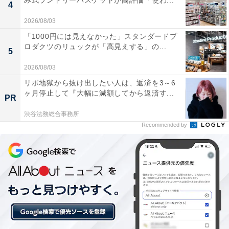
み式ランドリーバスケットが高評価「使わ...
4
2026/08/03
「1000円には見えなかった」スタンダードプ
ロダクツのリュックが「高見えする」の...
5
Apple AirPods 4 ワイヤレスイヤホン、Bluetooth5.3、
パーソナライズされた空間オーディオ、耐汗耐水性能、
2026/08/03
USB-C 充電ケース、H2 チップ、最大 30 時間の バッテリ
リボ地獄から抜け出したい人は、返済を3～6
ー駆動時間、「探す」対応、iPhoneで簡単に設定
ヶ月停止して『大幅に減額してから返済す...
PR
Amazonで見る
渋谷法務総合事務所
Recommended by
Apple「iPhone 16」