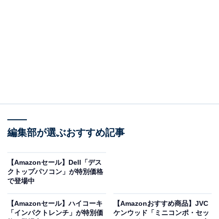
Apple Watch Series 10(GPSモデル)- 46mmジェットブラ
ックアルミニウムケースとブラックスポーツバンド - M/L
- 先進的なディスプレイ、睡眠時無呼吸の通知、高速な充
電、Suica対応、スマートウォッチ、スポーツウォッチ
Amazonで見る
Appleの「Apple Watch Series 10」は現在8％オフの特別
編集部が選ぶおすすめ記事
価格・税込5万9800円で購入することが可能です。
【Amazonセール】Dell「デス
この商品のおすすめポイントは？
クトップパソコン」が特別価格
で登場中
最大30％広くなったディスプレイ
は一目で多くの情報を
確認でき、日常の操作がぐっとスムーズに。さらに、薄
【Amazonセール】ハイコーキ
【Amazonおすすめ商品】JVC
型で軽量なデザインに刷新され、ビジネスシーンでもス
「インパクトレンチ」が特別価
ケンウッド「ミニコンポ・セッ