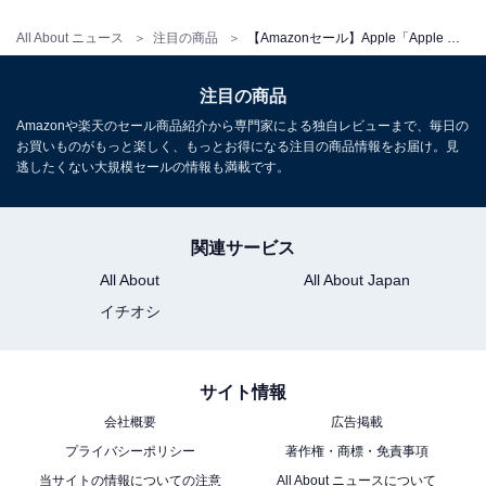
All About ニュース
注目の商品
【Amazonセール】Apple「Apple Watch Series 10」が特別価格で登場中
Apple AirTag 4個入り 紛失防止タグ 置き忘れ防止 耐水
防塵 iPhone/iPad「探す」ネットワーク対応 CR2032コイ
ン型バッテリー
注目の商品
Amazonで見る
Amazonや楽天のセール商品紹介から専門家による独自レビューまで、毎日の
お買いものがもっと楽しく、もっとお得になる注目の商品情報をお届け。見
逃したくない大規模セールの情報も満載です。
関連サービス
All About
All About Japan
イチオシ
サイト情報
会社概要
広告掲載
プライバシーポリシー
著作権・商標・免責事項
当サイトの情報についての注意
All About ニュースについて