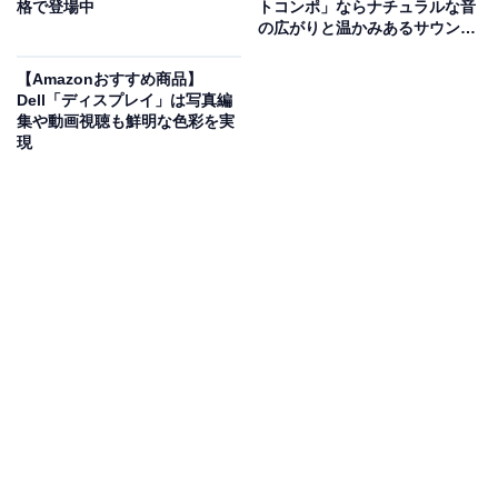
格で登場中
トコンポ」ならナチュラルな音
ポーツ中でも違和感なく着用できます。心電図や血中酸
の広がりと温かみあるサウンド
素のチェック、月経周期や睡眠のモニタリングまで、
健
が楽しめる
康管理機能がとにかく充実
。アクティビティリングやワ
【Amazonおすすめ商品】
Dell「ディスプレイ」は写真編
ークアウトアプリで日々の運動を数値化できるので、モ
集や動画視聴も鮮明な色彩を実
チベーションの維持もできます。
現
転倒や衝突を検知して自動で通報してくれる機能も搭
載。
50m泳げる耐水性能とIP6Xの防塵性能
で、アウトド
アや雨の日の利用も心配ナシです。
ユーザーからは「画面が広くて見やすい」「充電が速く
て助かる」という声があがっています。健康管理を手軽
に始めたい人や、日常の快適さを重視する人は、購入を
検討してみてもよいかもしれません。