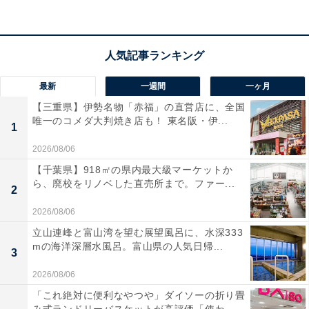
最新
一週間
一ヶ月
【三重県】伊勢名物「赤福」の直営店に、全国
唯一のコメダ大判焼き店も！ 東名阪・伊...
1
2026/08/06
【千葉県】918㎡の県内最大級マーケットか
ら、廃校をリノベした直売所まで。ファー...
2
【あわせて買いたい】Appleの人気商品5選
2026/08/06
立山連峰と富山湾を望む展望風呂に、水深333
mの海洋深層水風呂。富山県の人気日帰...
Apple「AirPods 4」
3
2026/08/06
「これ絶対に便利なやつや」ダイソーの折り畳