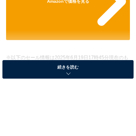
Amazonで価格を見る
※以下のセール情報は2025年6月19日17時45分現在のも
のです。値段の変更、売り切れの場合もあります。
続きを読む
※本記事で紹介している商品の購入やサービスの利用により、売上の一部が
オールアバウトに還元されることがあります。
Appleの「Apple Watch Series 10」が8％オフで
登場！