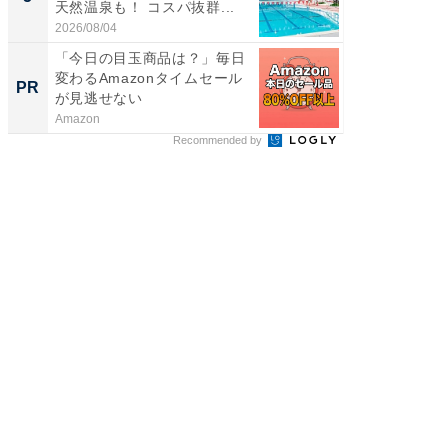
天然温泉も！ コスパ抜群...
賀ゆめ
お...
2026/08/04
2026/08/0
「今日の目玉商品は？」毎日
【見城徹
変わるAmazonタイムセール
も変わ
PR
PR
が見逃せない
Amazon
FINCHI o
Recommended by