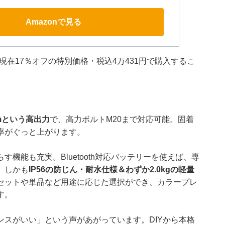
Amazonで見る
現在17％オフの特別価格・税込4万431円で購入するこ
mという高出力
で、高力ボルトM20まで対応可能。固着
率がぐっと上がります。
機能も充実。Bluetooth対応バッテリーを使えば、専
。しかも
IP56の防じん・耐水仕様＆わずか2.0kgの軽量
セットや単品など用途に応じた選択ができ、カラープレ
す。
スがいい」という声があがっています。DIYから本格