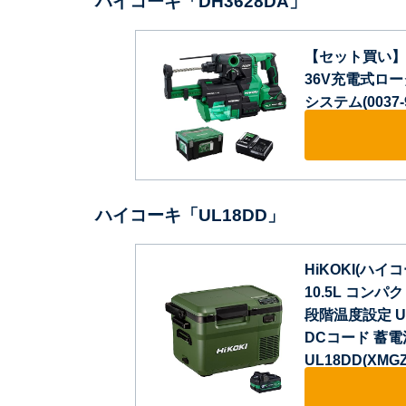
ハイコーキ「DH3628DA」
【セット買い】【A
36V充電式ロータ
システム(0037‐
ハイコーキ「UL18DD」
HiKOKI(ハイコ
10.5L コンパ
段階温度設定 U
DCコード 蓄
UL18DD(XMGZ