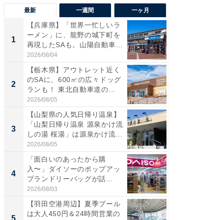
最新
一週間
一ヶ月
【兵庫県】「世界一忙しいラ
「気に
ーメン」に、龍野の城下町を
る〜」3
1
1
再現したSAも。山陽自動車
バー」
道...
好...
2026/08/04
2026/07/3
【栃木県】アウトレット近く
【三重
のSAに、600㎡の広々ドッグ
「鈴鹿天
2
2
ランも！ 東北自動車道の...
は100
2026/08/05
2026/08/0
【山梨県の人気日帰り温泉】
「ミニオ
「山梨日帰り温泉 源泉かけ流
ッグ！ 
3
3
しの湯 桜湯」は源泉かけ流...
ど、夏限
2026/08/05
2026/08/0
「面白いのあったから購
【埼玉
入〜」ダイソーのポップアッ
「行田天
4
4
プランドリーバッグが話
は和の
題。“さま...
が...
2026/08/03
2026/08/0
【羽田空港周辺】夏季プール
【石川
は大人450円＆24時間営業の
湯】「天
5
5