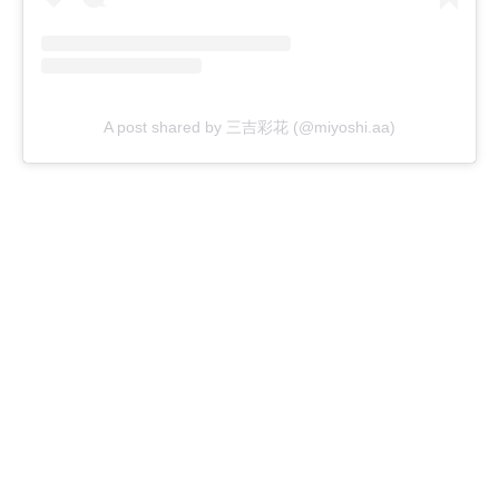
A post shared by 三吉彩花 (@miyoshi.aa)