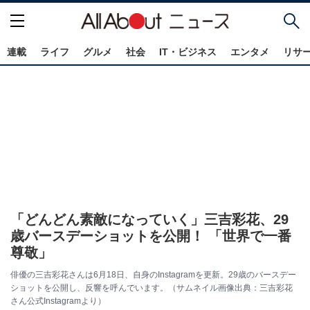
連載
ライフ
グルメ
社会
IT・ビジネス
エンタメ
リサ
「どんどん素敵になっていく」三吉彩花、29
歳バースデーショットを公開！ 「世界で一番
尊敬」
俳優の三吉彩花さんは6月18日、自身のInstagramを更新。29歳のバースデー
ショットを公開し、反響を呼んでいます。（サムネイル画像出典：三吉彩花
さん公式Instagramより）