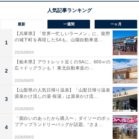
最新
一週間
一ヶ月
【兵庫県】「世界一忙しいラーメン」に、龍野
の城下町を再現したSAも。山陽自動車道...
1
2026/08/04
【栃木県】アウトレット近くのSAに、600㎡の
広々ドッグランも！ 東北自動車道の...
2
2026/08/05
【山梨県の人気日帰り温泉】「山梨日帰り温泉
源泉かけ流しの湯 桜湯」は源泉かけ流...
3
2026/08/05
「面白いのあったから購入〜」ダイソーのポッ
プアップランドリーバッグが話題。“さま...
4
2026/08/03