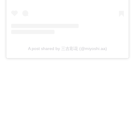
A post shared by 三吉彩花 (@miyoshi.aa)