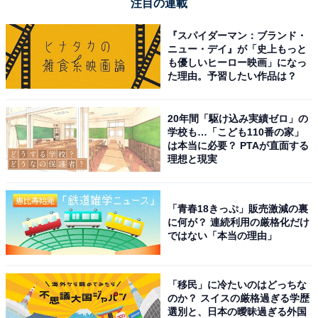
注目の連載
『スパイダーマン：ブランド・
ニュー・デイ』が「史上もっと
も優しいヒーロー映画」になっ
た理由。予習したい作品は？
20年間「駆け込み実績ゼロ」の
学校も…「こども110番の家」
は本当に必要？ PTAが直面する
理想と現実
「青春18きっぷ」販売激減の裏
に何が？ 連続利用の厳格化だけ
ではない「本当の理由」
「移民」に冷たいのはどっちな
のか？ スイスの厳格過ぎる学歴
選別と、日本の曖昧過ぎる外国